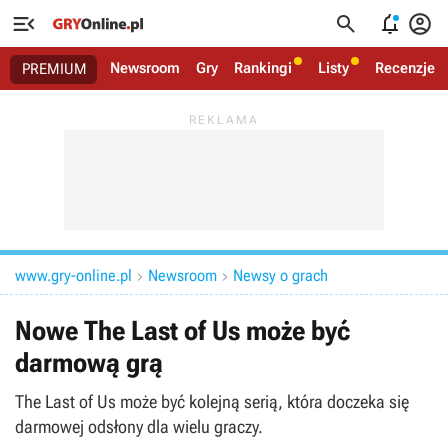




Newsroom
Gry
Rankingi
Listy
Recenzje
PREMIUM
www.gry-online.pl
Newsroom
Newsy o grach


Nowe The Last of Us może być
darmową grą
The Last of Us może być kolejną serią, która doczeka się
darmowej odsłony dla wielu graczy.