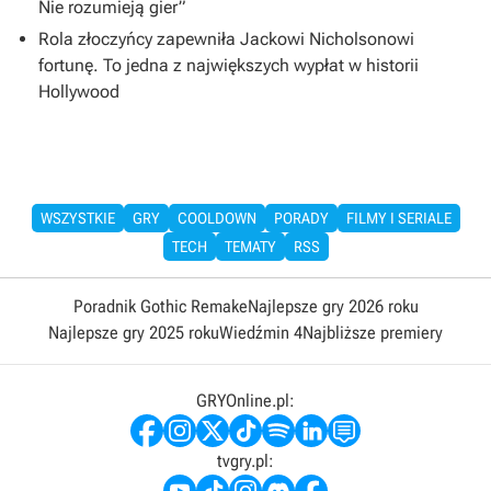
Nie rozumieją gier”
Rola złoczyńcy zapewniła Jackowi Nicholsonowi
fortunę. To jedna z największych wypłat w historii
Hollywood
WSZYSTKIE
GRY
COOLDOWN
PORADY
FILMY I SERIALE
TECH
TEMATY
RSS
Poradnik Gothic Remake
Najlepsze gry 2026 roku
Najlepsze gry 2025 roku
Wiedźmin 4
Najbliższe premiery
GRYOnline.pl:
tvgry.pl: