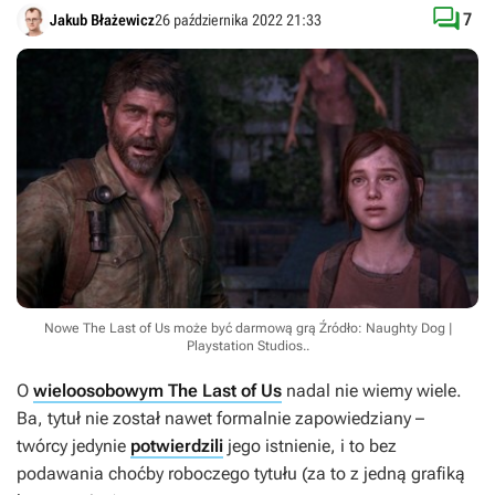

7
Jakub Błażewicz
26 października 2022 21:33
Nowe The Last of Us może być darmową grą
Źródło: Naughty Dog |
Playstation Studios.
.
O
wieloosobowym The Last of Us
nadal nie wiemy wiele.
Ba, tytuł nie został nawet formalnie zapowiedziany –
twórcy jedynie
potwierdzili
jego istnienie, i to bez
podawania choćby roboczego tytułu (za to z jedną grafiką