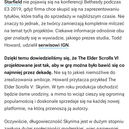
Starfield
nie pojawią się na konferencji Bethesdy podczas
E3 2019, gdyż firma chce skupić się na zaprezentowaniu
tytułów, które trafią do sprzedaży w najbliższym czasie. Nie
znaczy to jednak, że twórcy zamierzają kompletnie milczeć
na temat tych projektów. Ciekawe informacje odnośnie obu
gier znalazły się w wywiadzie, jakiego prezes studia, Todd
Howard, udzielił
serwisowi IGN
.
Dzięki temu dowiedzieliśmy się, że
The Elder Scrolls VI
projektowane jest tak, aby w grę można było bawić się co
najmniej przez dekadę.
Nie są to jakieś niemożliwe do
zrealizowania ambicje. Howard przytacza przykład
The
Elder Scrolls V: Skyrim
. W tym roku produkcja obchodzić
będzie ósme urodziny, a mimo to wciąż cieszy się ogromną
popularnością i doskonale sprzedaje się na każdej nowej
platformie, na którą przenoszą ją autorzy.
Oczywiście, długowieczność
Skyrima
jest w dużym stopniu
zasługą dużej społeczności moderskiej, więc najpewniej