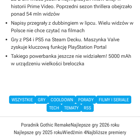
historii Prime Video. Poprzedni sezon thrillera obejrzało
ponad 54 mln widzów
Napisy przegrały z dubbingiem w lipcu. Wielu widzów w
Polsce nie chce czytać na filmach
Gry z PS4 i PS5 na Steam Decku. Maszynka Valve
zyskuje kluczową funkcję PlayStation Portal
Takiego powerbanka jeszcze nie widziałem! 5000 mAh
w urządzeniu wielkości breloczka
WSZYSTKIE
GRY
COOLDOWN
PORADY
FILMY I SERIALE
TECH
TEMATY
RSS
Poradnik Gothic Remake
Najlepsze gry 2026 roku
Najlepsze gry 2025 roku
Wiedźmin 4
Najbliższe premiery