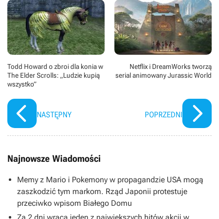
Todd Howard o zbroi dla konia w
Netflix i DreamWorks tworzą
The Elder Scrolls: „Ludzie kupią
serial animowany Jurassic World
wszystko”
NASTĘPNY
POPRZEDNI
Najnowsze Wiadomości
Memy z Mario i Pokemony w propagandzie USA mogą
zaszkodzić tym markom. Rząd Japonii protestuje
przeciwko wpisom Białego Domu
Za 2 dni wraca jeden z największych hitów akcji w