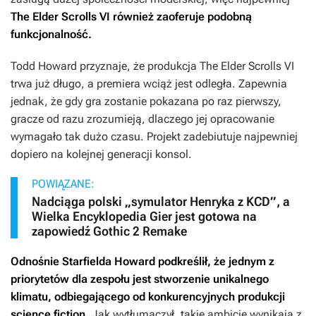
The Elder Scrolls VI
również zaoferuje podobną
funkcjonalność.
Todd Howard przyznaje, że produkcja
The Elder Scrolls VI
trwa już długo, a premiera wciąż jest odległa. Zapewnia
jednak, że gdy gra zostanie pokazana po raz pierwszy,
gracze od razu zrozumieją, dlaczego jej opracowanie
wymagało tak dużo czasu. Projekt zadebiutuje najpewniej
dopiero na kolejnej generacji konsol.
POWIĄZANE:
Nadciąga polski „symulator Henryka z KCD”, a
Wielka Encyklopedia Gier jest gotowa na
zapowiedź Gothic 2 Remake
Odnośnie
Starfielda
Howard podkreślił, że jednym z
priorytetów dla zespołu jest stworzenie unikalnego
klimatu, odbiegającego od konkurencyjnych produkcji
science fiction.
Jak wytłumaczył, takie ambicje wynikają z