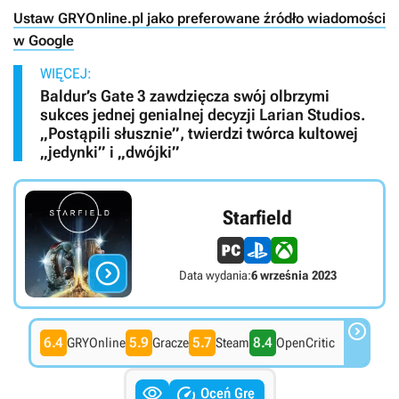
Ustaw GRYOnline.pl jako preferowane źródło wiadomości
w Google
WIĘCEJ:
Baldur’s Gate 3 zawdzięcza swój olbrzymi
sukces jednej genialnej decyzji Larian Studios.
„Postąpili słusznie”, twierdzi twórca kultowej
„jedynki” i „dwójki”
Starfield

Data wydania:
6 września 2023

6.4
5.9
5.7
8.4
GRYOnline
Gracze
Steam
OpenCritic


Oceń Grę