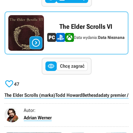
The Elder Scrolls VI
Data wydania:
Data Nieznana


Chcę zagrać

47
The Elder Scrolls (marka)
Todd Howard
Bethesda
daty premier / o
Autor:
Adrian Werner