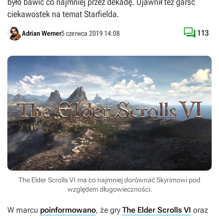
było bawić co najmniej przez dekadę. Ujawnił też garść
ciekawostek na temat Starfielda.

113
Adrian Werner
5 czerwca 2019 14:08
The Elder Scrolls VI ma co najmniej dorównać Skyrimowi pod
względem długowieczności.
W marcu
poinformowano
, że gry
The Elder Scrolls VI
oraz