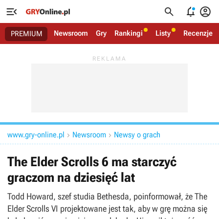




Newsroom
Gry
Rankingi
Listy
Recenzje
PREMIUM
www.gry-online.pl
Newsroom
Newsy o grach


The Elder Scrolls 6 ma starczyć
graczom na dziesięć lat
Todd Howard, szef studia Bethesda, poinformował, że The
Elder Scrolls VI projektowane jest tak, aby w grę można się