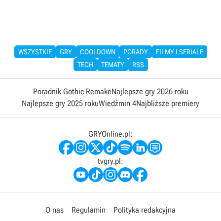
WSZYSTKIE
GRY
COOLDOWN
PORADY
FILMY I SERIALE
TECH
TEMATY
RSS
Poradnik Gothic Remake
Najlepsze gry 2026 roku
Najlepsze gry 2025 roku
Wiedźmin 4
Najbliższe premiery
GRYOnline.pl:
tvgry.pl:
O nas
Regulamin
Polityka redakcyjna