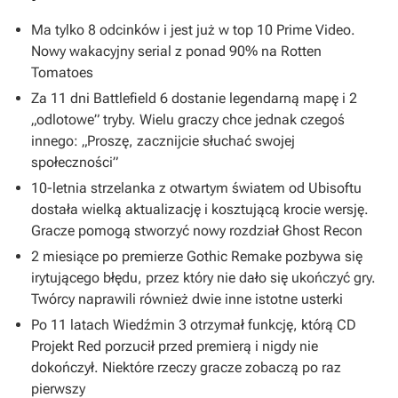
Ma tylko 8 odcinków i jest już w top 10 Prime Video.
Nowy wakacyjny serial z ponad 90% na Rotten
Tomatoes
Za 11 dni Battlefield 6 dostanie legendarną mapę i 2
„odlotowe” tryby. Wielu graczy chce jednak czegoś
innego: „Proszę, zacznijcie słuchać swojej
społeczności”
10-letnia strzelanka z otwartym światem od Ubisoftu
dostała wielką aktualizację i kosztującą krocie wersję.
Gracze pomogą stworzyć nowy rozdział Ghost Recon
2 miesiące po premierze Gothic Remake pozbywa się
irytującego błędu, przez który nie dało się ukończyć gry.
Twórcy naprawili również dwie inne istotne usterki
Po 11 latach Wiedźmin 3 otrzymał funkcję, którą CD
Projekt Red porzucił przed premierą i nigdy nie
dokończył. Niektóre rzeczy gracze zobaczą po raz
pierwszy