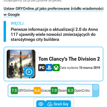
Dziękujemy za przeczytanie artykułu.
Ustaw GRYOnline.pl jako preferowane źródło wiadomości
w Google
WIĘCEJ:
Pierwsze informacje o aktualizacji 2.0 do Anno
117 ujawniły wiele nowości zmierzających do
starożytnego city buildera
Tom Clancy's The Division 2
Data wydania:
15 marca 2019


7.5
6.6
7.9
8.3
GRYOnline
Gracze
Steam
OpenCritic


Oceń Grę