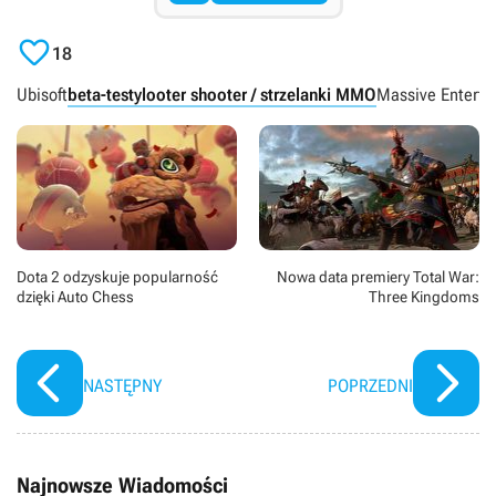

18
Ubisoft
beta-testy
looter shooter / strzelanki MMO
Massive Enterta
Dota 2 odzyskuje popularność
Nowa data premiery Total War:
dzięki Auto Chess
Three Kingdoms
NASTĘPNY
POPRZEDNI
Najnowsze Wiadomości