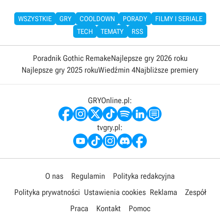
WSZYSTKIE
GRY
COOLDOWN
PORADY
FILMY I SERIALE
TECH
TEMATY
RSS
Poradnik Gothic Remake
Najlepsze gry 2026 roku
Najlepsze gry 2025 roku
Wiedźmin 4
Najbliższe premiery
GRYOnline.pl:
tvgry.pl:
O nas
Regulamin
Polityka redakcyjna
Polityka prywatności
Ustawienia cookies
Reklama
Zespół
Praca
Kontakt
Pomoc