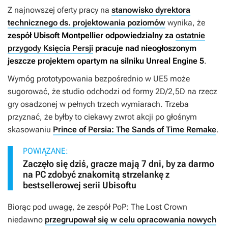
Z najnowszej oferty pracy na
stanowisko dyrektora
technicznego ds. projektowania poziomów
wynika, że
zespół Ubisoft Montpellier odpowiedzialny za
ostatnie
przygody Księcia Persji
pracuje nad nieogłoszonym
jeszcze projektem opartym na silniku Unreal Engine 5
.
Wymóg prototypowania bezpośrednio w UE5 może
sugorować, że studio odchodzi od formy 2D/2,5D na rzecz
gry osadzonej w pełnych trzech wymiarach. Trzeba
przyznać, że byłby to ciekawy zwrot akcji po głośnym
skasowaniu
Prince of Persia: The Sands of Time Remake
.
POWIĄZANE:
Zaczęło się dziś, gracze mają 7 dni, by za darmo
na PC zdobyć znakomitą strzelankę z
bestsellerowej serii Ubisoftu
Biorąc pod uwagę, że zespół
PoP: The Lost Crown
niedawno
przegrupował się w celu opracowania nowych