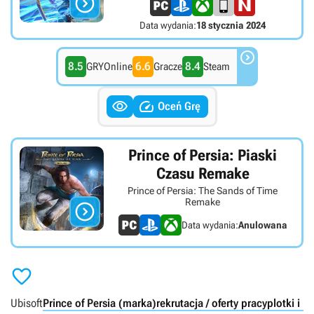

Data wydania:
18 stycznia 2024

8.5
6.6
8.4
GRYOnline
Gracze
Steam


Oceń Grę
Prince of Persia: Piaski
Czasu Remake
Prince of Persia: The Sands of Time
Remake

Data wydania:
Anulowana

Ubisoft
Prince of Persia (marka)
rekrutacja / oferty pracy
plotki i p