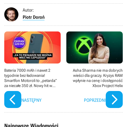
Autor:
Piotr Doroń
Bateria 7000 mAh i nawet 2
Asha Sharma nie ma dobrych
tygodnie bez ładowania!
wieści dla graczy. Kryzys RAM
Smartfon Motoroli to „petarda”
wpłynie na cenę i dostępność
za niecałe 350 zł. Nowy hit w
Xbox Project Helix
Media Expert?
NASTĘPNY
POPRZEDNI
Najnowsze Wiadomości