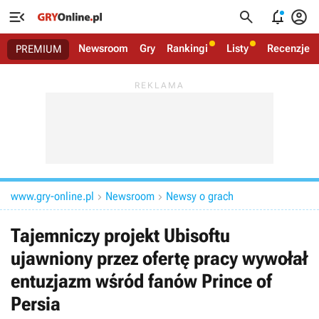




Newsroom
Gry
Rankingi
Listy
Recenzje
PREMIUM
www.gry-online.pl
Newsroom
Newsy o grach


Tajemniczy projekt Ubisoftu
ujawniony przez ofertę pracy wywołał
entuzjazm wśród fanów Prince of
Persia