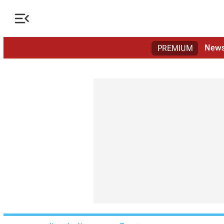

New
PREMIUM