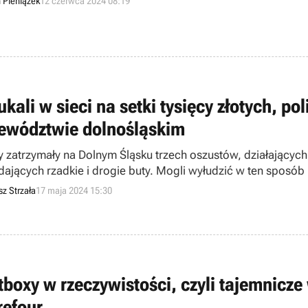
n Pieniążek
12 czerwca 2024 08:19
kali w sieci na setki tysięcy złotych, p
ewództwie dolnośląskim
y zatrzymały na Dolnym Śląsku trzech oszustów, działających
dających rzadkie i drogie buty. Mogli wyłudzić w ten sposób n
sz Strzała
17 maja 2024 15:30
tboxy w rzeczywistości, czyli tajemnicz
refour