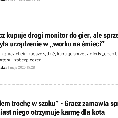
cz kupuje drogi monitor do gier, ale sp
yła urządzenie w „worku na śmieci”
n gracz chciał zaoszczędzić, kupując sprzęt z oferty „open b
bez kartonu i zabezpieczeń.
aska
21 maja 2025 15:28
łem trochę w szoku” - Gracz zamawia spr
iast niego otrzymuje karmę dla kota