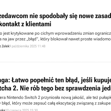
zedawcom nie spodobały się nowe zasady
kontakt z klientami
ro jest krytykowane po cichym wprowadzeniu zmian ogranicz
a na jaw przez „błąd”, który blokował nawet proste wiadom
żu i cenzurze.
 Zelek
9 października 2025 11:48
ga: Łatwo popełnić ten błąd, jeśli kupu
tcha 2. Nie rób tego bez sprawdzenia jed
era Nintendo Switch 2 przyniosła nową jakość, ale też pułap
y błąd, który może zepsuć całą ekscytację związaną z zakup
aska
10 czerwca 2025 15:30