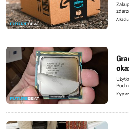
Zakup
zdarz
Arkadiu
Gra
okaz
Użytk
Pod n
Krystia