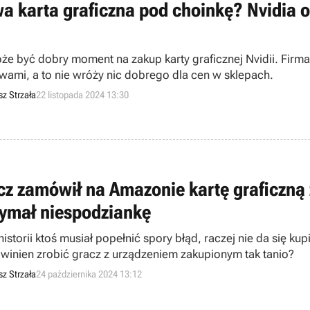
a karta graficzna pod choinkę? Nvidia o
że być dobry moment na zakup karty graficznej Nvidii. Firm
wami, a to nie wróży nic dobrego dla cen w sklepach.
sz Strzała
22 listopada 2024 13:30
cz zamówił na Amazonie kartę graficzną z
zymał niespodziankę
historii ktoś musiał popełnić spory błąd, raczej nie da się kup
winien zrobić gracz z urządzeniem zakupionym tak tanio?
sz Strzała
24 października 2024 13:12