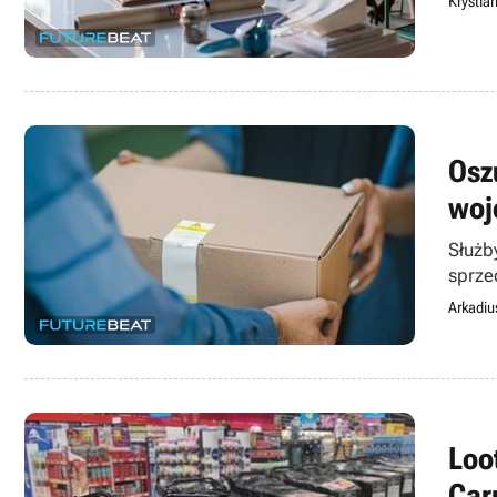
Krystia
Oszu
woj
Służb
sprze
Arkadiu
Loo
Car