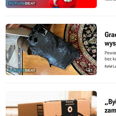
Gra
wys
Pewie
Rafał L

1
„By
zam