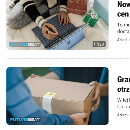
Now
cen
To mo
dosta
Arkadiu

28
Gra
otr
W tej 
Co po
Arkadiu