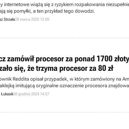
y internetowe wiążą się z ryzykiem rozpakowania niezupełn
ają się pomyłki, a ten przykład tego dowodzi.
sz Strzała
28 marca 2025 12:05
cz zamówił procesor za ponad 1700 złoty
ało się, że trzyma procesor za 80 zł
ownik Reddita opisał przypadek, w którym zamówiony na Ama
aklejką imitującą oryginalne oznaczenie procesora znajdował 
n Łukasik
30 grudnia 2024 14:57