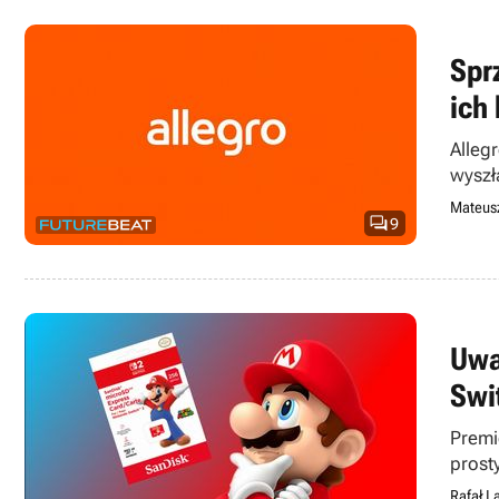
Spr
ich 
Alleg
wyszł
parali
Mateusz

9
Uwa
Swi
Premi
prost
Rafał L