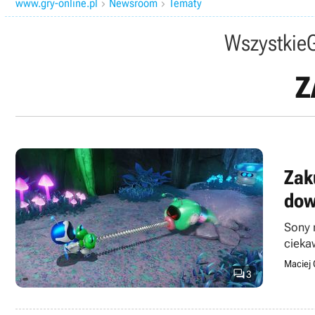
www.gry-online.pl
Newsroom
Tematy


Wszystkie
Z
Zak
dow
Sony 
cieka
Maciej 

3