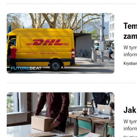
Tem
zam
W tym
infor
Krystia
Jak
W tym
infor