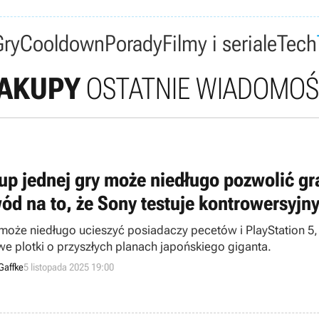
Gry
Cooldown
Porady
Filmy i seriale
Tech
AKUPY
OSTATNIE WIADOMOŚ
up jednej gry może niedługo pozwolić gr
ód na to, że Sony testuje kontrowersyjn
może niedługo ucieszyć posiadaczy pecetów i PlayStation 5, a
we plotki o przyszłych planach japońskiego giganta.
Gaffke
5 listopada 2025 19:00