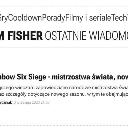
Gry
Cooldown
Porady
Filmy i seriale
Tech
 FISHER
OSTATNIE WIADOM
nbow Six Siege - mistrzostwa świata, no
ejszego wieczoru zapowiedziano narodowe mistrzostwa świa
eż szczegóły dotyczące nowego sezonu, w tym te obejmując
Woźniak
10 września 2020 21:57