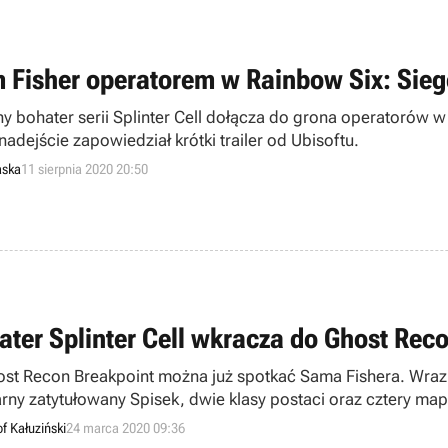
 Fisher operatorem w Rainbow Six: Sieg
y bohater serii Splinter Cell dołącza do grona operatorów w
adejście zapowiedział krótki trailer od Ubisoftu.
aska
11 sierpnia 2020 20:50
ater Splinter Cell wkracza do Ghost Rec
st Recon Breakpoint można już spotkać Sama Fishera. Wraz 
arny zatytułowany Spisek, dwie klasy postaci oraz cztery m
f Kałuziński
24 marca 2020 09:36