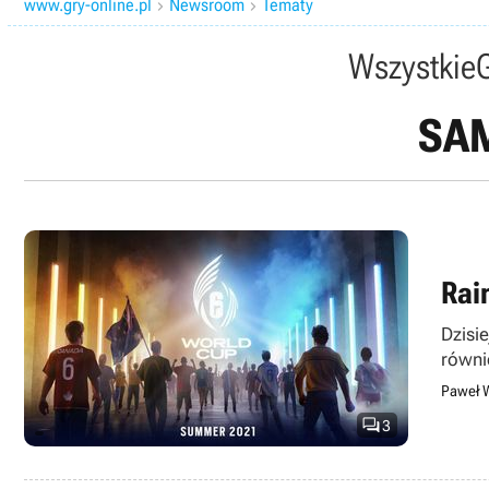
www.gry-online.pl
Newsroom
Tematy


Wszystkie
SAM
Rai
Dzisi
równi
Paweł 

3