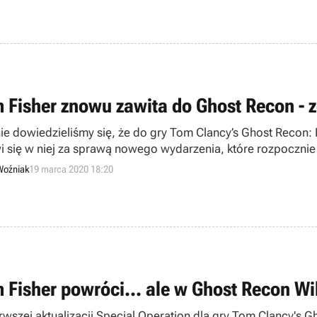
 Fisher znowu zawita do Ghost Recon - z
e dowiedzieliśmy się, że do gry Tom Clancy’s Ghost Recon: Bre
i się w niej za sprawą nowego wydarzenia, które rozpocznie
Woźniak
19 marca 2020 18:20
 Fisher powróci... ale w Ghost Recon Wi
rwszej aktualizacji Special Operation dla gry Tom Clancy's G