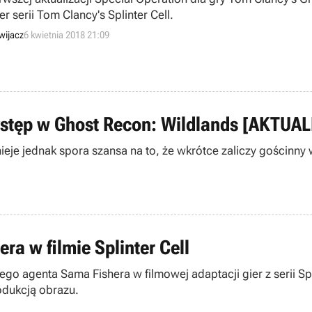
r serii Tom Clancy's Splinter Cell.
wijacz
6 kwietnia 2018 21:09
ystęp w Ghost Recon: Wildlands [AKTUA
ieje jednak spora szansa na to, że wkrótce zaliczy gościnny
ra w filmie Splinter Cell
nego agenta Sama Fishera w filmowej adaptacji gier z serii Sp
rodukcją obrazu.