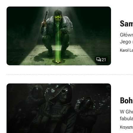
Sam
Główn
Jego n
Karol L

21
Boh
W Gho
fabul
Krzyszto