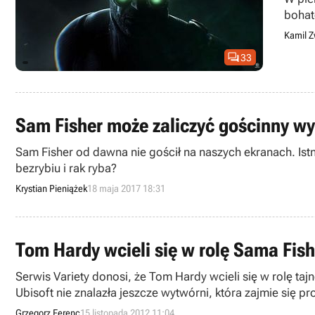
bohate
Kamil Z

33
Sam Fisher może zaliczyć gościnny w
Sam Fisher od dawna nie gościł na naszych ekranach. Istn
bezrybiu i rak ryba?
Krystian Pieniążek
18 maja 2017 18:31
Tom Hardy wcieli się w rolę Sama Fishe
Serwis Variety donosi, że Tom Hardy wcieli się w rolę taj
Ubisoft nie znalazła jeszcze wytwórni, która zajmie się p
Grzegorz Ferenc
15 listopada 2012 11:04