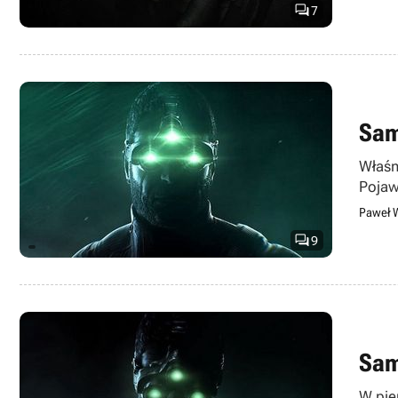

7
Sam
Właśni
Pojaw
Paweł 

9
Sam
W pie