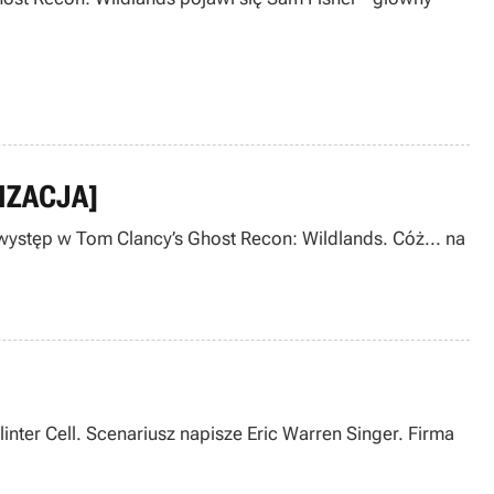
LIZACJA]
 występ w Tom Clancy’s Ghost Recon: Wildlands. Cóż... na
linter Cell. Scenariusz napisze Eric Warren Singer. Firma