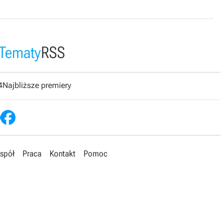
Tematy
RSS
4
Najbliższe premiery
spół
Praca
Kontakt
Pomoc