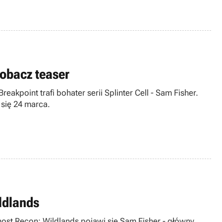
obacz teaser
akpoint trafi bohater serii Splinter Cell - Sam Fisher.
 się 24 marca.
ldlands
host Recon: Wildlands pojawi się Sam Fisher - główny