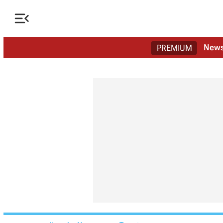

New
PREMIUM