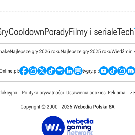
Gry
Cooldown
Porady
Filmy i seriale
Tech
emake
Najlepsze gry 2026 roku
Najlepsze gry 2025 roku
Wiedźmin 
nline.pl:
tvgry.pl:
edakcyjna
Polityka prywatności
Ustawienia cookies
Reklama
Ze
Copyright © 2000 -
2026
Webedia Polska SA