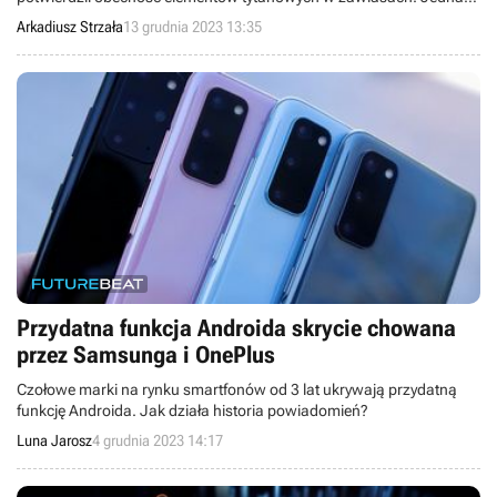
zdecydowanie nie w takiej postaci, jakiej się spodziewaliśmy.
Arkadiusz Strzała
13 grudnia 2023 13:35
Przydatna funkcja Androida skrycie chowana
przez Samsunga i OnePlus
Czołowe marki na rynku smartfonów od 3 lat ukrywają przydatną
funkcję Androida. Jak działa historia powiadomień?
Luna Jarosz
4 grudnia 2023 14:17