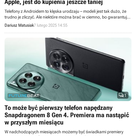
Apple, jest do kupienia jeszcze taniej
Telefony z Androidem to klęska urodzaju – modeli jest tak dużo, że
trudno je zliczyć. Ale niektóre można brać w ciemno, bo gwarantują
jakość i wydajność flagowca za umiarkowaną cenę. Jeden z nich
Dariusz Matusiak
7 lutego 2025 14:55
można teraz kupić nawet taniej niż zwykle!

1
To może być pierwszy telefon napędzany
Snapdragonem 8 Gen 4. Premiera ma nastąpić
w przyszłym miesiącu
W nadchodzących miesiącach możemy być świadkami premiery