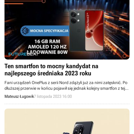
Ten smartfon to mocny kandydat na
najlepszego średniaka 2023 roku
Fani urządzeń OnePlus z serii Nord zdążyli już za nimi zatęsknić. Po
dłuższej przerwie w końcu pojawił się jednak kolejny smartfon z tej
rodziny. Szybko zaczął on zdobywać dobre oceny użytkowników i
Mateusz Ługowik
7 listopada 2023 16:00
pochlebne recenzje ekspertów.