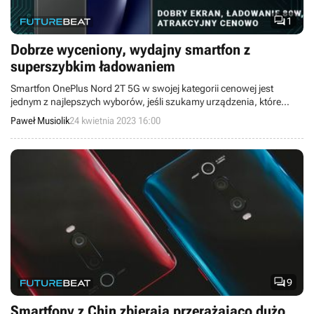

1
Dobrze wyceniony, wydajny smartfon z
superszybkim ładowaniem
Smartfon OnePlus Nord 2T 5G w swojej kategorii cenowej jest
jednym z najlepszych wyborów, jeśli szukamy urządzenia, które
zapewni nam odpowiednią wydajność, dobrą jakość zdjęć i szybkie
Paweł Musiolik
24 kwietnia 2023 16:00
ładowanie.

9
Smartfony z Chin zbierają przerażająco dużo