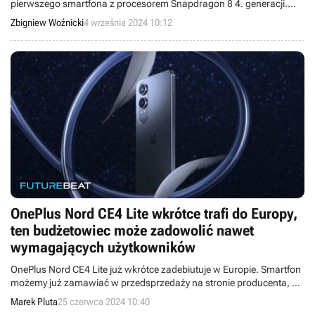
pierwszego smartfona z procesorem Snapdragon 8 4. generacji.
Doniesienia zdradzają, że może chodzić o nowego flagowca od
Zbigniew Woźnicki
4 września 2024 10:12
OnePlusa.
OnePlus Nord CE4 Lite wkrótce trafi do Europy,
ten budżetowiec może zadowolić nawet
wymagających użytkowników
OnePlus Nord CE4 Lite już wkrótce zadebiutuje w Europie. Smartfon
możemy już zamawiać w przedsprzedaży na stronie producenta, a
jego cena jest bardzo atrakcyjna.
Marek Pluta
25 czerwca 2024 10:40