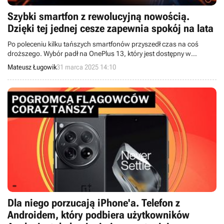
Szybki smartfon z rewolucyjną nowością.
Dzięki tej jednej cesze zapewnia spokój na lata
Po poleceniu kilku tańszych smartfonów przyszedł czas na coś
droższego. Wybór padł na OnePlus 13, który jest dostępny w
sklepach od końcówki ubiegłego roku. Przebicie znakomitej
Mateusz Ługowik
31 marca 2025 14:10
„dwunastki” nie było łatwym zadaniem, ale się udało.
Dla niego porzucają iPhone'a. Telefon z
Androidem, który podbiera użytkowników