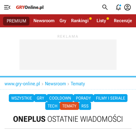




Newsroom
Gry
Rankingi
Listy
Recenzje
PREMIUM
www.gry-online.pl
Newsroom
Tematy


WSZYSTKIE
GRY
COOLDOWN
PORADY
FILMY I SERIALE
TECH
TEMATY
RSS
ONEPLUS
OSTATNIE WIADOMOŚCI