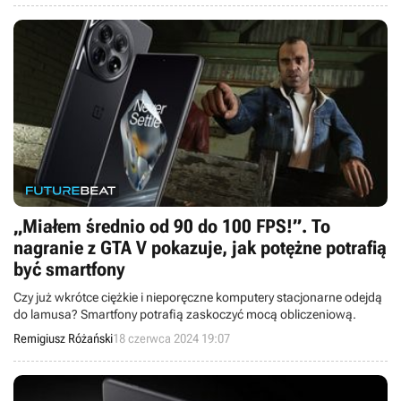
„Miałem średnio od 90 do 100 FPS!”. To
nagranie z GTA V pokazuje, jak potężne potrafią
być smartfony
Czy już wkrótce ciężkie i nieporęczne komputery stacjonarne odejdą
do lamusa? Smartfony potrafią zaskoczyć mocą obliczeniową.
Remigiusz Różański
18 czerwca 2024 19:07