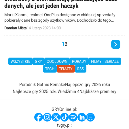
danych, ale jest jeden haczyk
Marki Xiaomi, realme i OnePlus dostępne w chińskiej sprzedaży
pobierały dane bez zgody użytkowników. Dochodziło do tego
znacznie częściej niż w egzemplarzach przeznaczonych na rynek
Damian Miśta
14 lutego 2023 14:00
międzynarodowy.

1
2
WSZYSTKIE
GRY
COOLDOWN
PORADY
FILMY I SERIALE
TECH
TEMATY
RSS
Poradnik Gothic Remake
Najlepsze gry 2026 roku
Najlepsze gry 2025 roku
Wiedźmin 4
Najbliższe premiery
GRYOnline.pl:
tvgry.pl: