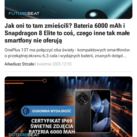
Jak oni to tam zmieścili? Bateria 6000 mAh i
Snapdragon 8 Elite to coś, czego inne tak małe
smartfony nie oferują
OnePlus 13T ma połączyć oba światy - kompaktowych smartfonów
o przekątnej ekranu 6,3 cala i wydajnych baterii, znanych dotąd
głównie z potężnych flagowców lub survivalowych urządzeń.
Arkadiusz Strzała
8 kwietnia 2025 12:55