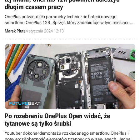
długim czasem pracy
OnePlus potwierdziło parametry techniczne baterii nowego
smartfonu OnePlus 12R. Sprzęt, który zadebiutuje w tym miesiącu,
będzie miał największy akumulator ze wszystkich modeli tego
Marek Pluta
4 stycznia 2024 12:13
producenta.
Po rozebraniu OnePlus Open widać, że
tytanowe są tylko śrubki
Youtuber dokonał demontażu rozkładanego smartfonu OnePlus i
potwierdził obecność elementów tytanowych w zawiasach. Jednak