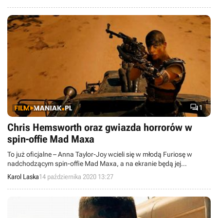
zaangażowanych w produkcję aktorów.

1
Chris Hemsworth oraz gwiazda horrorów w
spin-offie Mad Maxa
To już oficjalne – Anna Taylor-Joy wcieli się w młodą Furiosę w
nadchodzącym spin-offie Mad Maxa, a na ekranie będą jej
partnerować nie lada gwiazdorzy, znani przede wszystkim z kina
Karol Laska
14 października 2020 13:27
superbohaterskiego.