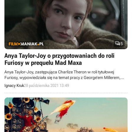

5
Anya Taylor-Joy o przygotowaniach do roli
Furiosy w prequelu Mad Maxa
Anya Taylor-Joy, zastępująca Charlize Theron w roli tytułowej
Furiosy, wypowiedziała się na temat pracy z George’em Millerem,
reżyserem filmu Mad Max: Na drodze gniewu.
Ignacy Kruk
28 października 2021 13:49