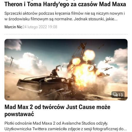
Theron i Toma Hardy'ego za czasów Mad Maxa
Sprzeczki aktorów podczas kręcenia filmów nie są niczym nowym i
w środowisku filmowym są normalne. Jednak stosunki, jakie
panowały pomiędzy Charlize Theron a Tomem Hardym na planie
Marcin Nic
24 lutego 2022 19:08
Mad Max: Na drodze gniewu, zdecydowanie należały do wrogich.

13
Mad Max 2 od twórców Just Cause może
powstawać
Plotki odnośnie Mad Maxa 2 od Avalanche Studios odżyły.
Użytkowniczka Twittera zamieściła zdjęcie z sesji fotograficznej do