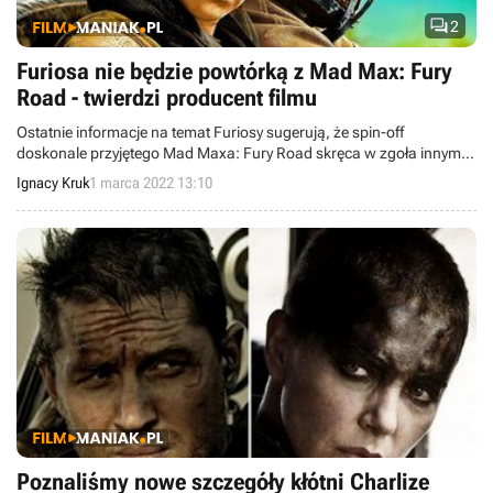

2
Furiosa nie będzie powtórką z Mad Max: Fury
Road - twierdzi producent filmu
Ostatnie informacje na temat Furiosy sugerują, że spin-off
doskonale przyjętego Mad Maxa: Fury Road skręca w zgoła innym
kierunku – to nie będzie kolejny film skupiony na pościgu, możemy
Ignacy Kruk
1 marca 2022 13:10
liczyć na rozbudowę świata przedstawionego.
Poznaliśmy nowe szczegóły kłótni Charlize