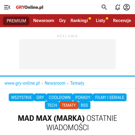




Newsroom
Gry
Rankingi
Listy
Recenzje
PREMIUM
www.gry-online.pl
Newsroom
Tematy


WSZYSTKIE
GRY
COOLDOWN
PORADY
FILMY I SERIALE
TECH
TEMATY
RSS
MAD MAX (MARKA)
OSTATNIE
WIADOMOŚCI