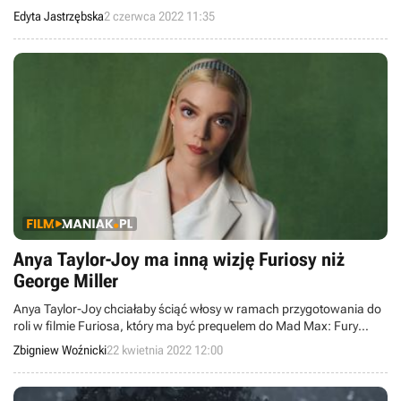
Edyta Jastrzębska
2 czerwca 2022 11:35
Anya Taylor-Joy ma inną wizję Furiosy niż
George Miller
Anya Taylor-Joy chciałaby ściąć włosy w ramach przygotowania do
roli w filmie Furiosa, który ma być prequelem do Mad Max: Fury
Road z 2015 roku. Nie wszyscy jednak opowiadają się za tym
Zbigniew Woźnicki
22 kwietnia 2022 12:00
pomysłem i sprzeciw wychodzi ze strony, której nikt by się nie
spodziewał.