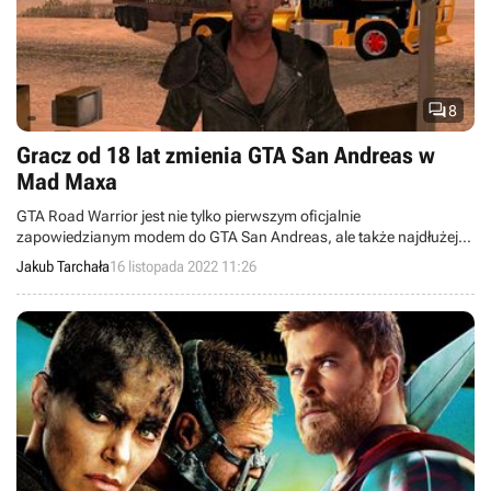

8
Gracz od 18 lat zmienia GTA San Andreas w
Mad Maxa
GTA Road Warrior jest nie tylko pierwszym oficjalnie
zapowiedzianym modem do GTA San Andreas, ale także najdłużej
powstającą modyfikacją do gry w historii. Zapraszamy na opowieść.
Jakub Tarchała
16 listopada 2022 11:26