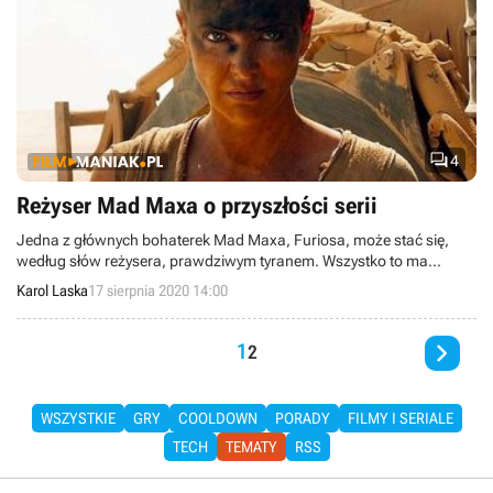

4
Reżyser Mad Maxa o przyszłości serii
Jedna z głównych bohaterek Mad Maxa, Furiosa, może stać się,
według słów reżysera, prawdziwym tyranem. Wszystko to ma
związek z kształtem zakończenia najnowszej części serii.
Karol Laska
17 sierpnia 2020 14:00

1
2
WSZYSTKIE
GRY
COOLDOWN
PORADY
FILMY I SERIALE
TECH
TEMATY
RSS