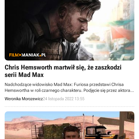
Chris Hemsworth martwił się, że zaszkodzi
serii Mad Max
Nadchodzące widowisko Mad Max: Furiosa przedstawi Chrisa
Hemswortha w roli czarnego charakteru. Podjęcie się przez aktora
próby zagrania złoczyńcy okazało się nie lada wyzwaniem. Gwiazda
Weronika Morozewicz
24 listopada 2022 13:55
przyznała, że miała problemy z odkryciem całkiem nowej postaci
oraz bała się zaszkodzenia franczyzie.