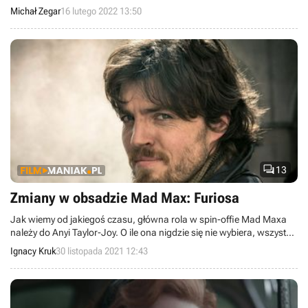
domniemanej kontynuacji.
Michał Zegar
16 lutego 2022 13:50

13
Zmiany w obsadzie Mad Max: Furiosa
Jak wiemy od jakiegoś czasu, główna rola w spin-offie Mad Maxa
należy do Anyi Taylor-Joy. O ile ona nigdzie się nie wybiera, wszystko
wskazuje na to, że jeden z aktorów będzie zmuszony ustąpić
Ignacy Kruk
30 listopada 2021 12:43
miejsca w postapokaliptycznej produkcji.