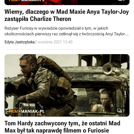
Wiemy, dlaczego w Mad Maxie Anya Taylor-Joy
zastąpiła Charlize Theron
Reżyser Furiosy w wywiadzie opowiedział o tym, w jakich
okolicznościach pierwszy raz zetknął się z twórczością Anyi Taylor-
Joy oraz dlaczego zdecydował się zaangażować ją do swojego
Edyta Jastrzębska
2 września 2021 13:40
filmu.

7
Tom Hardy zachwycony tym, że ostatni Mad
Max był tak naprawdę filmem o Furiosie