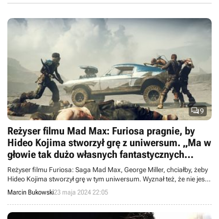

9
Reżyser filmu Mad Max: Furiosa pragnie, by
Hideo Kojima stworzył grę z uniwersum. „Ma w
głowie tak dużo własnych fantastycznych
pomysłów, że nie mógłbym go o to poprosić”
Reżyser filmu Furiosa: Saga Mad Max, George Miller, chciałby, żeby
Hideo Kojima stworzył grę w tym uniwersum. Wyznał też, że nie jest
zadowolony z tego, jak wyszła poprzednia produkcja.
Marcin Bukowski
23 maja 2024 22:05