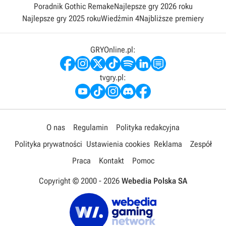
Poradnik Gothic Remake
Najlepsze gry 2026 roku
Najlepsze gry 2025 roku
Wiedźmin 4
Najbliższe premiery
GRYOnline.pl:
tvgry.pl:
O nas
Regulamin
Polityka redakcyjna
Polityka prywatności
Ustawienia cookies
Reklama
Zespół
Praca
Kontakt
Pomoc
Copyright © 2000 -
2026
Webedia Polska SA