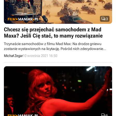

3
Chcesz się przejechać samochodem z Mad
Maxa? Jeśli Cię stać, to mamy rozwiązanie
Trzynaście samochodów z filmu Mad Max: Na drodze gniewu
zostanie wystawionych na licytację. Pośród nich zdecydowanie
wyróżnia się Interceptor głównego bohatera oraz ciężarówka
Michał Zegar
10 września 2021 16:50
skonstruowana z całej masy głośników.

6