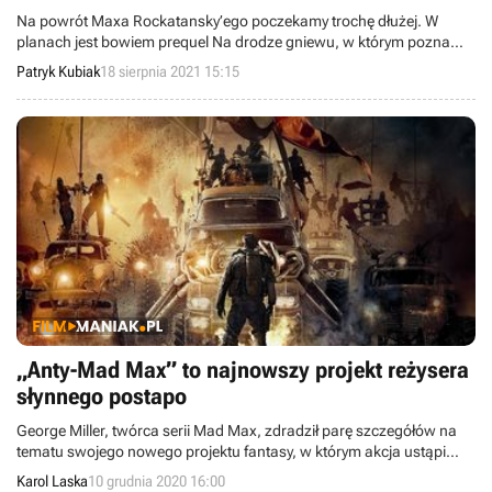
Na powrót Maxa Rockatansky’ego poczekamy trochę dłużej. W
planach jest bowiem prequel Na drodze gniewu, w którym poznamy
przeszłość Furiosy. Tom Hardy stwierdził jednak, że oryginalny
Patryk Kubiak
18 sierpnia 2021 15:15
obraz tak naprawdę również był o cesarzowej.
„Anty-Mad Max” to najnowszy projekt reżysera
słynnego postapo
George Miller, twórca serii Mad Max, zdradził parę szczegółów na
tematu swojego nowego projektu fantasy, w którym akcja ustąpi
miejsca dramaturgii oraz dialogom. Znamy również
Karol Laska
10 grudnia 2020 16:00