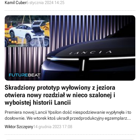
supermarketów z którego miała zostać wymontowana karta
Kamil Cuber
6 stycznia 2024 14:25
graficzna.
Skradziony prototyp wyłowiony z jeziora
otwiera nowy rozdział w nieco szalonej i
wyboistej historii Lancii
Premiera nowej Lancii Ypsilon dość niespodziewanie wypłynęła i to
dosłownie. We wtorek ktoś ukradł przedprodukcyjny egzemplarz
nowego crossovera, a następnie... utopił go w zbiorniku wodnym.
Wiktor Szczęsny
14 grudnia 2023 17:08