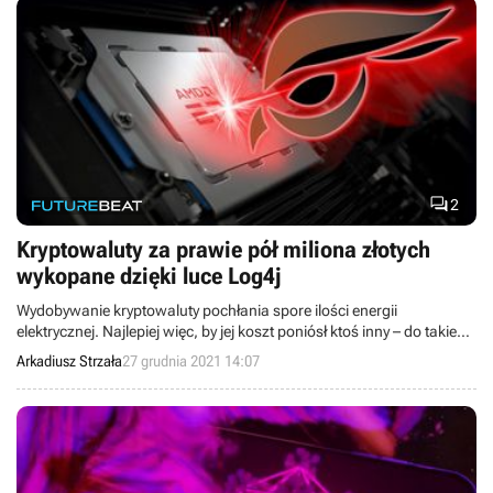

2
Kryptowaluty za prawie pół miliona złotych
wykopane dzięki luce Log4j
Wydobywanie kryptowaluty pochłania spore ilości energii
elektrycznej. Najlepiej więc, by jej koszt poniósł ktoś inny – do takiego
wniosku doszli „górnicy”, którzy przejęli kontrolę nad serwerami w
Arkadiusz Strzała
27 grudnia 2021 14:07
pewnej firmie i wykopali na nich równowartość 110 tys. dolarów.