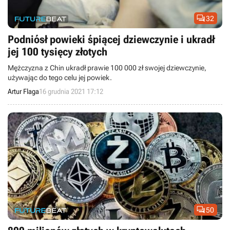

32
Podniósł powieki śpiącej dziewczynie i ukradł
jej 100 tysięcy złotych
Mężczyzna z Chin ukradł prawie 100 000 zł swojej dziewczynie,
używając do tego celu jej powiek.
Artur Flaga
16 grudnia 2021 17:12

50