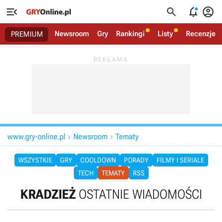




Newsroom
Gry
Rankingi
Listy
Recenzje
PREMIUM
www.gry-online.pl
Newsroom
Tematy


WSZYSTKIE
GRY
COOLDOWN
PORADY
FILMY I SERIALE
TECH
TEMATY
RSS
KRADZIEŻ
OSTATNIE WIADOMOŚCI