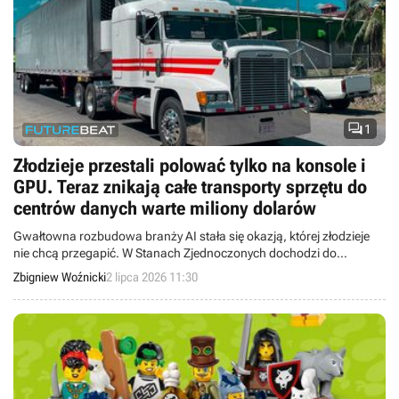

1
Złodzieje przestali polować tylko na konsole i
GPU. Teraz znikają całe transporty sprzętu do
centrów danych warte miliony dolarów
Gwałtowna rozbudowa branży AI stała się okazją, której złodzieje
nie chcą przegapić. W Stanach Zjednoczonych dochodzi do
kradzieży ciężarówek przewożących towary warte miliony dolarów.
Zbigniew Woźnicki
2 lipca 2026 11:30