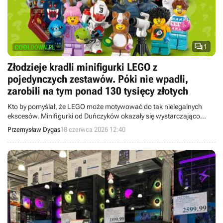

1
Złodzieje kradli minifigurki LEGO z
pojedynczych zestawów. Póki nie wpadli,
zarobili na tym ponad 130 tysięcy złotych
Kto by pomyślał, że LEGO może motywować do tak nielegalnych
ekscesów. Minifigurki od Duńczyków okazały się wystarczająco
kuszące dla nietypowych złodziei.
Przemysław Dygas
18 czerwca 2026 12:40