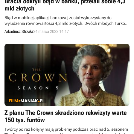
Bracia odkryli błąd w banku, przelali sobie 4,3
mld złotych
Błąd w mobilnej aplikacji bankowej został wykorzystany do
wyłudzenia równowartości 4,3 mld złotych. Dwóch młodych Turków,
którzy dzięki temu się wzbogacili, przesłuchała już policja.
Arkadiusz Strzała
24 marca 2022 14:17
Z planu The Crown skradziono rekwizyty warte
150 tys. funtów
Twórcy po raz kolejny mają problemy podczas prac nad 5. sezonem