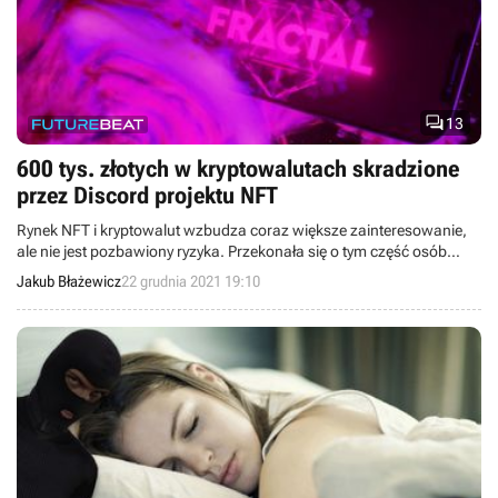

13
600 tys. złotych w kryptowalutach skradzione
przez Discord projektu NFT
Rynek NFT i kryptowalut wzbudza coraz większe zainteresowanie,
ale nie jest pozbawiony ryzyka. Przekonała się o tym część osób
wspierających projekt Fractal, od których oszuści wyłudzili ponad
Jakub Błażewicz
22 grudnia 2021 19:10
600 tysięcy złotych w monetach SOL.