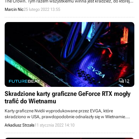
The Crown. Tym razem wszystkiemu winna jest kradzież, do której
doszło na planie serialu.
Marcin Nic
25 lutego 2022 13:55

12
Skradzione karty graficzne GeForce RTX mogły
trafić do Wietnamu
Karty graficzne Nvidii wyprodukowane przez EVGA, które
skradziono w USA, prawdopodobnie odnalazły się w Wietnamie.
Jeden z tamtejszych sklepów sprzedaje GPU z miesięczną
Arkadiusz Strzała
11 stycznia 2022 14:10
gwarancją.