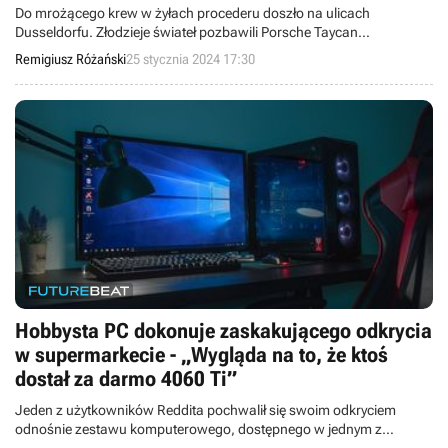
Do mrożącego krew w żyłach procederu doszło na ulicach
Dusseldorfu. Złodzieje świateł pozbawili Porsche Taycan
reflektorów. Nie mieli litości.
Remigiusz Różański
25 stycznia 2024 17:30
Hobbysta PC dokonuje zaskakującego odkrycia
w supermarkecie - „Wygląda na to, że ktoś
dostał za darmo 4060 Ti”
Jeden z użytkowników Reddita pochwalił się swoim odkryciem
odnośnie zestawu komputerowego, dostępnego w jednym z