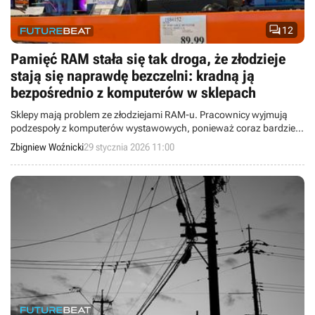

12
Pamięć RAM stała się tak droga, że złodzieje
stają się naprawdę bezczelni: kradną ją
bezpośrednio z komputerów w sklepach
Sklepy mają problem ze złodziejami RAM-u. Pracownicy wyjmują
podzespoły z komputerów wystawowych, ponieważ coraz bardziej
zuchwali oszuści kradną je, co rejestrują kamery.
Zbigniew Woźnicki
29 stycznia 2026 11:00