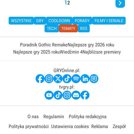

1
2
WSZYSTKIE
GRY
COOLDOWN
PORADY
FILMY I SERIALE
TECH
TEMATY
RSS
Poradnik Gothic Remake
Najlepsze gry 2026 roku
Najlepsze gry 2025 roku
Wiedźmin 4
Najbliższe premiery
GRYOnline.pl:
tvgry.pl:
O nas
Regulamin
Polityka redakcyjna
Polityka prywatności
Ustawienia cookies
Reklama
Zespół