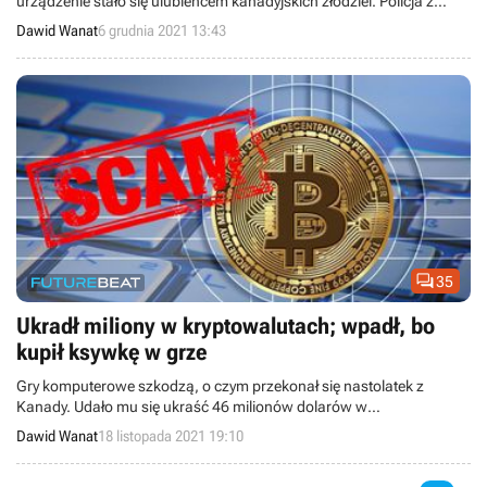
urządzenie stało się ulubieńcem kanadyjskich złodziei. Policja z
Ontario alarmuje.
Dawid Wanat
6 grudnia 2021 13:43

35
Ukradł miliony w kryptowalutach; wpadł, bo
kupił ksywkę w grze
Gry komputerowe szkodzą, o czym przekonał się nastolatek z
Kanady. Udało mu się ukraść 46 milionów dolarów w
kryptowalutach. Wpadł, bo pieniądze wydał na nazwę użytkownika
Dawid Wanat
18 listopada 2021 19:10
w grze.