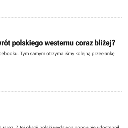
rót polskiego westernu coraz bliżej?
 Facebooku. Tym samym otrzymaliśmy kolejną przesłankę
Juarez. Z tej okazji polski wydawca ponownie udostępnił