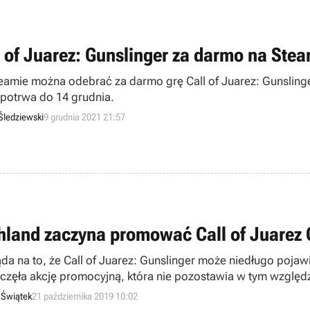
l of Juarez: Gunslinger za darmo na Ste
eamie można odebrać za darmo grę Call of Juarez: Gunslinge
 potrwa do 14 grudnia.
Śledziewski
9 grudnia 2021 21:57
hland zaczyna promować Call of Juarez 
da na to, że Call of Juarez: Gunslinger może niedługo pojawi
częła akcję promocyjną, która nie pozostawia w tym względz
 Świątek
21 października 2019 10:02