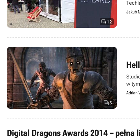
Techl
zapyta
Jakub M

12
Hel
Studi
w tym
Adrian 

5
Digital Dragons Awards 2014 – pełna li