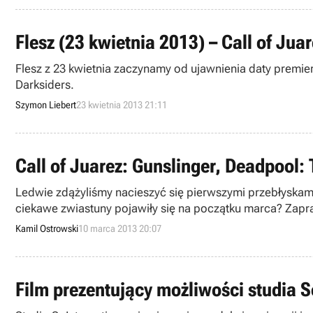
Flesz (23 kwietnia 2013) – Call of Jua
Flesz z 23 kwietnia zaczynamy od ujawnienia daty premie
Darksiders.
Szymon Liebert
23 kwietnia 2013 21:11
Call of Juarez: Gunslinger, Deadpool: 
Ledwie zdążyliśmy nacieszyć się pierwszymi przebłyskami 
ciekawe zwiastuny pojawiły się na początku marca? Zapr
Kamil Ostrowski
10 marca 2013 20:07
Film prezentujący możliwości studia S