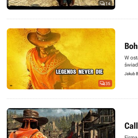

14
Boh
W ost
świad
Jakub B

35
Cal
Firma