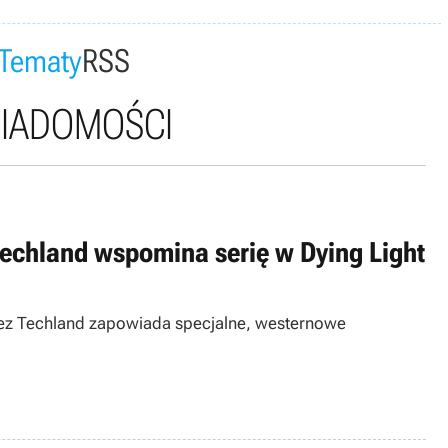
Tematy
RSS
WIADOMOŚCI
 Techland wspomina serię w Dying Light
Juarez Techland zapowiada specjalne, westernowe