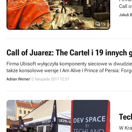
Call 
spółk
Jakub B

19
Call of Juarez: The Cartel i 19 innych 
Firma Ubisoft wyłączyła komponenty sieciowe w dwudziestu
także konsolowe wersje I Am Alive i Prince of Persia: For
Adrian Werner
12 listopada 2017 12:57
Tec
W Kra