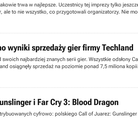
rakowie trwa w najlepsze. Uczestnicy tej imprezy tylko jeszc
 ale to nie wszystko, co przygotowali organizatorzy. Nie mo
 m.in. The Last of Us, Call of Juarez: Gunslinger i State of
no wyniki sprzedaży gier firmy Techland
woich najbardziej znanych serii gier. Wszystkie odsłony Cal
and osiągnęły sprzedaż na poziomie ponad 7,5 miliona kopii
unslinger i Far Cry 3: Blood Dragon
trybuowanych cyfrowo: polskiego Call of Juarez: Gunslinger