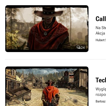
Cal
Na St
Akcja
Hubert 

24
Tec
Wyglą
rozpo
Bartosz