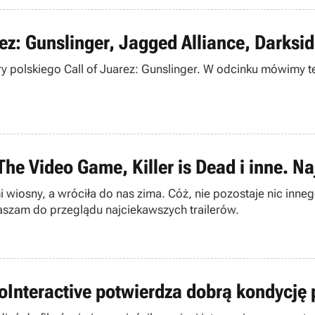
rez: Gunslinger, Jagged Alliance, Darksid
ry polskiego Call of Juarez: Gunslinger. W odcinku mówimy 
The Video Game, Killer is Dead i inne. N
wiosny, a wróciła do nas zima. Cóż, nie pozostaje nic inneg
aszam do przeglądu najciekawszych trailerów.
oInteractive potwierdza dobrą kondycję 