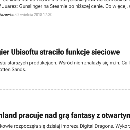
of Juarez: Gunslinger na Steamie po niższej cenie. Co więcej,
a ma plany dotyczące przyszłości cyklu.
łażewicz
30 kwietnia 2018 17:30
gier Ubisoftu straciło funkcje sieciowe
 starszych produkcjach. Wśród nich znalazły się m.in. Call 
gotten Sands.
hland pracuje nad grą fantasy z otwart
kowie rozpoczęła się dzisiaj impreza Digital Dragons. Wykor