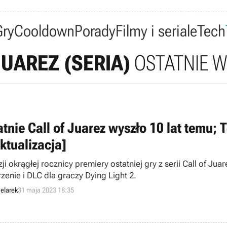
Gry
Cooldown
Porady
Filmy i seriale
Tech
JUAREZ (SERIA)
OSTATNIE 
atnie Call of Juarez wyszło 10 lat temu;
ktualizacja]
zji okrągłej rocznicy premiery ostatniej gry z serii Call of 
zenie i DLC dla graczy Dying Light 2.
elarek
31 maja 2023 18:35