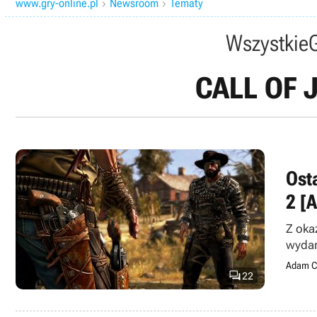
www.gry-online.pl
Newsroom
Tematy


Wszystkie
CALL OF 
Ost
2 [A
Z oka
wydar
Adam C

22