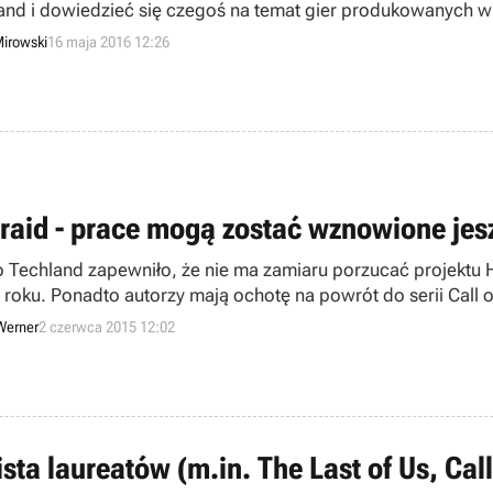
and i dowiedzieć się czegoś na temat gier produkowanych w 
liśmy o szanse na kontynuację serii Call of Juarez).
irowski
16 maja 2016 12:26
lraid - prace mogą zostać wznowione jes
o Techland zapewniło, że nie ma zamiaru porzucać projektu 
 roku. Ponadto autorzy mają ochotę na powrót do serii Call o
Werner
2 czerwca 2015 12:02
sta laureatów (m.in. The Last of Us, Call