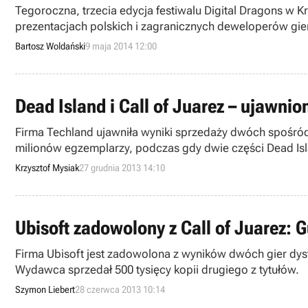
Tegoroczna, trzecia edycja festiwalu Digital Dragons w K
prezentacjach polskich i zagranicznych deweloperów gier,
zeszłego roku w wybranych kategoriach. Wśród laureatów są
Bartosz Woldański
9 maja 2014 12:00
Dead Island i Call of Juarez – ujawnio
Firma Techland ujawniła wyniki sprzedaży dwóch spośród s
milionów egzemplarzy, podczas gdy dwie części Dead Isl
Krzysztof Mysiak
27 grudnia 2013 14:10
Ubisoft zadowolony z Call of Juarez: G
Firma Ubisoft jest zadowolona z wyników dwóch gier dys
Wydawca sprzedał 500 tysięcy kopii drugiego z tytułów.
Szymon Liebert
28 czerwca 2013 10:14