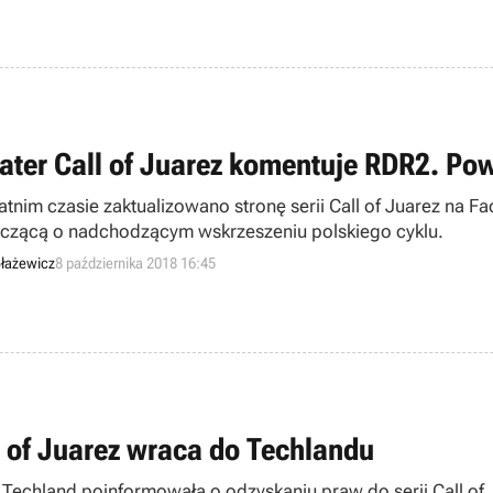
ater Call of Juarez komentuje RDR2. Pow
atnim czasie zaktualizowano stronę serii Call of Juarez na
czącą o nadchodzącym wskrzeszeniu polskiego cyklu.
łażewicz
8 października 2018 16:45
l of Juarez wraca do Techlandu
 Techland poinformowała o odzyskaniu praw do serii Call of 