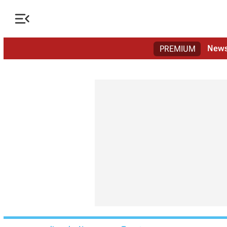

New
PREMIUM