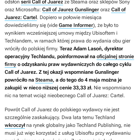
odsłon
serii Call of Juarez
ze Steama oraz sklepów Sony
oraz Microsoftu:
Call of Jaurez Gunslinger
oraz
Call of
Juarez: Cartel
. Dopiero w połowie miesiąca
dowiedzieliśmy się (vide
Game Informer
), że było to
wynikiem wcześniejszej umowy między Ubisoftem i
Techlandem, w ramach której prawa do wydania obu gier
wróciły do polskiej firmy.
Teraz Adam Lasoń, dyrektor
operacyjny Techlandu, poinformował na
oficjalnej stronie
firmy
o odzyskaniu praw wydawniczych do całego cyklu
Call of Juarez
. Z tej okazji wspomniane
Gunslinger
powróciło na
Steama
, a do tego do 4 maja można je
zakupić w nieco niższej cenie 33,33 zł.
Nie wspomniano
nic na temat wciąż nieobecnego
Call of Juarez: Cartel
.
Powrót
Call of Juarez
do polskiego wydawcy nie jest
szczególnie zaskakujący. Dwa lata temu Techland
wkroczył
na rynek globalny jako Techland Publishing, nie
musi już więc korzystać z usług Ubisoftu przy wydawaniu