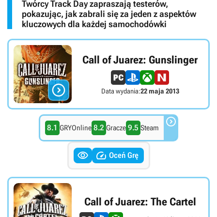
Twórcy Track Day zapraszają testerów,
pokazując, jak zabrali się za jeden z aspektów
kluczowych dla każdej samochodówki
Call of Juarez: Gunslinger

Data wydania:
22 maja 2013

8.1
8.2
9.5
GRYOnline
Gracze
Steam


Oceń Grę
Call of Juarez: The Cartel