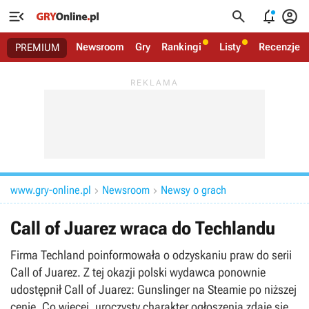




Newsroom
Gry
Rankingi
Listy
Recenzje
PREMIUM
www.gry-online.pl
Newsroom
Newsy o grach


Call of Juarez wraca do Techlandu
Firma Techland poinformowała o odzyskaniu praw do serii
Call of Juarez. Z tej okazji polski wydawca ponownie
udostępnił Call of Juarez: Gunslinger na Steamie po niższej
cenie. Co więcej, uroczysty charakter ogłoszenia zdaje się