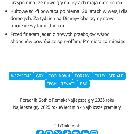
przypomina, że nowe gry na płytach mają datę końca
Kultowe sci-fi powraca po niemal 20 latach w wersji dla
dorosłych. Za tydzień na Disney+ obejrzymy nowe,
mroczne wydanie thrillera
Przed finałem jeden z nowych przebojów wśród
shonenów powróci ze spin-offem. Premiera za miesiąc
WSZYSTKIE
GRY
COOLDOWN
PORADY
FILMY I SERIALE
TECH
TEMATY
RSS
Poradnik Gothic Remake
Najlepsze gry 2026 roku
Najlepsze gry 2025 roku
Wiedźmin 4
Najbliższe premiery
GRYOnline.pl: