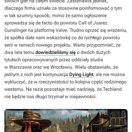
swoich gier na całym świecie. Zastanawia jednak,
dlaczego firma uznała za stosowne poinformować o tym
w tak szumny sposób, mimo że samo ogłoszenie
sprowadza się de facto do powrotu
Call of Juarez:
Gunslinger
na platformę Valve. Trudno oprzeć się wrażeniu,
że spółka dała nam wskazówkę co do rychłego powrotu
serii w ramach nowego projektu. Warto przypomnieć, że
dwa lata temu
dowiedzieliśmy się
o dwóch dużych
tytułach opracowywanych przez oddziały studia
w Warszawie oraz we Wrocławiu. Wielu obstawiało, że
jednym z nich jest kontynuacja
Dying Light
, ale nie można
wykluczyć, że w rzeczywistości to kolejna część rodzimego
westernu. Na razie pozostaje mieć nadzieję, że Techland
nie będzie nas długo trzymał w niepewności.