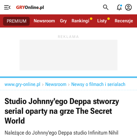




Newsroom
Gry
Rankingi
Listy
Recenzje
PREMIUM
www.gry-online.pl
Newsroom
Newsy o filmach i serialach


Studio Johnny'ego Deppa stworzy
serial oparty na grze The Secret
World
Należące do Johnny'ego Deppa studio Infinitum Nihil