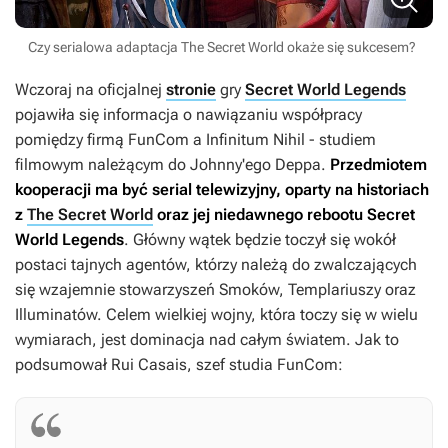
Czy serialowa adaptacja The Secret World okaże się sukcesem?
Wczoraj na oficjalnej
stronie
gry
Secret World Legends
pojawiła się informacja o nawiązaniu współpracy
pomiędzy firmą FunCom a Infinitum Nihil - studiem
filmowym należącym do Johnny'ego Deppa.
Przedmiotem
kooperacji ma być serial telewizyjny, oparty na historiach
z
The Secret World
oraz jej niedawnego rebootu
Secret
World Legends
. Główny wątek będzie toczył się wokół
postaci tajnych agentów, którzy należą do zwalczających
się wzajemnie stowarzyszeń Smoków, Templariuszy oraz
Illuminatów. Celem wielkiej wojny, która toczy się w wielu
wymiarach, jest dominacja nad całym światem. Jak to
podsumował Rui Casais, szef studia FunCom: