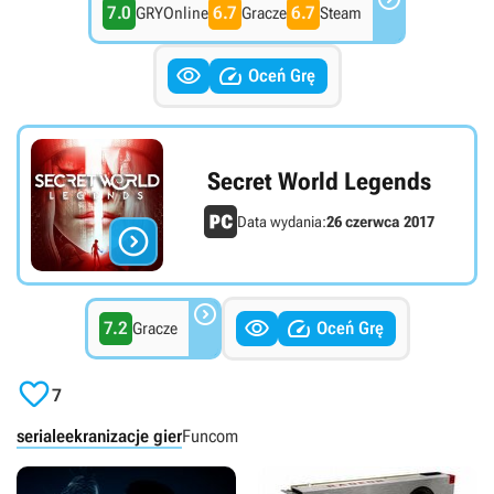
7.0
6.7
6.7
GRYOnline
Gracze
Steam


Oceń Grę
Secret World Legends
Data wydania:
26 czerwca 2017




7.2
Oceń Grę
Gracze

7
seriale
ekranizacje gier
Funcom