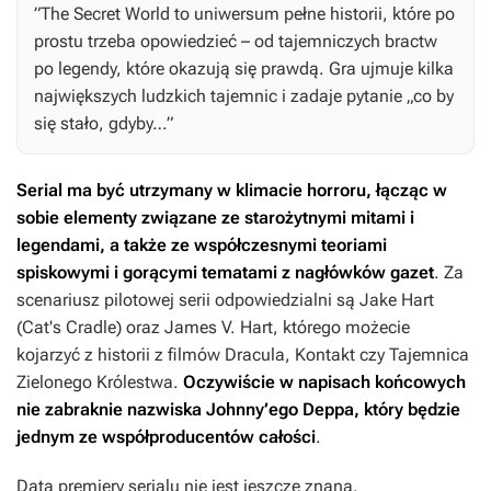
”
The Secret World
to uniwersum pełne historii, które po
prostu trzeba opowiedzieć – od tajemniczych bractw
po legendy, które okazują się prawdą. Gra ujmuje kilka
największych ludzkich tajemnic i zadaje pytanie „co by
się stało, gdyby…”
Serial ma być utrzymany w klimacie horroru, łącząc w
sobie elementy związane ze starożytnymi mitami i
legendami, a także ze współczesnymi teoriami
spiskowymi i gorącymi tematami z nagłówków gazet
. Za
scenariusz pilotowej serii odpowiedzialni są Jake Hart
(
Cat's Cradle
) oraz James V. Hart, którego możecie
kojarzyć z historii z filmów
Dracula
,
Kontakt
czy
Tajemnica
Zielonego Królestwa
.
Oczywiście w napisach końcowych
nie zabraknie nazwiska Johnny’ego Deppa, który będzie
jednym ze współproducentów całości
.
Data premiery serialu nie jest jeszcze znana.