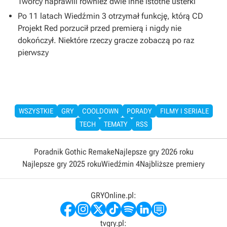
Twórcy naprawili również dwie inne istotne usterki
Po 11 latach Wiedźmin 3 otrzymał funkcję, którą CD
Projekt Red porzucił przed premierą i nigdy nie
dokończył. Niektóre rzeczy gracze zobaczą po raz
pierwszy
WSZYSTKIE
GRY
COOLDOWN
PORADY
FILMY I SERIALE
TECH
TEMATY
RSS
Poradnik Gothic Remake
Najlepsze gry 2026 roku
Najlepsze gry 2025 roku
Wiedźmin 4
Najbliższe premiery
GRYOnline.pl:
tvgry.pl: