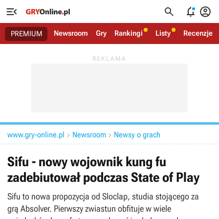




Newsroom
Gry
Rankingi
Listy
Recenzje
PREMIUM
www.gry-online.pl
Newsroom
Newsy o grach


Sifu - nowy wojownik kung fu
zadebiutował podczas State of Play
Sifu to nowa propozycja od Sloclap, studia stojącego za
grą Absolver. Pierwszy zwiastun obfituje w wiele