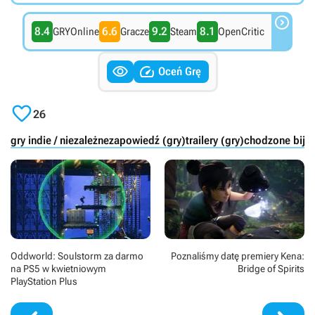

8.4
6.6
9.2
8.1
GRYOnline
Gracze
Steam
OpenCritic


Oceń Grę

26
gry indie / niezależne
zapowiedź (gry)
trailery (gry)
chodzone bijat
Oddworld: Soulstorm za darmo
Poznaliśmy datę premiery Kena:
na PS5 w kwietniowym
Bridge of Spirits
PlayStation Plus