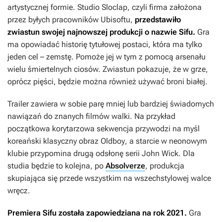
artystycznej formie. Studio Sloclap, czyli firma założona
przez byłych pracowników Ubisoftu,
przedstawiło
zwiastun swojej najnowszej produkcji o nazwie
Sifu.
Gra
ma opowiadać historię tytułowej postaci, która ma tylko
jeden cel – zemstę. Pomoże jej w tym z pomocą arsenału
wielu śmiertelnych ciosów. Zwiastun pokazuje, że w grze,
oprócz pięści, będzie można również używać broni białej.
Trailer zawiera w sobie parę mniej lub bardziej świadomych
nawiązań do znanych filmów walki. Na przykład
początkowa korytarzowa sekwencja przywodzi na myśl
koreański klasyczny obraz
Oldboy
, a starcie w neonowym
klubie przypomina drugą odsłonę serii
John Wick
. Dla
studia będzie to kolejna, po
Absolverze
, produkcja
skupiająca się przede wszystkim na wszechstylowej walce
wręcz.
Premiera
Sifu
została zapowiedziana na rok 2021.
Gra