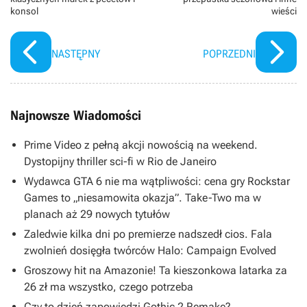
konsol
wieści
NASTĘPNY
POPRZEDNI
Najnowsze Wiadomości
Prime Video z pełną akcji nowością na weekend.
Dystopijny thriller sci-fi w Rio de Janeiro
Wydawca GTA 6 nie ma wątpliwości: cena gry Rockstar
Games to „niesamowita okazja”. Take-Two ma w
planach aż 29 nowych tytułów
Zaledwie kilka dni po premierze nadszedł cios. Fala
zwolnień dosięgła twórców Halo: Campaign Evolved
Groszowy hit na Amazonie! Ta kieszonkowa latarka za
26 zł ma wszystko, czego potrzeba
Czy to dzień zapowiedzi Gothic 2 Remake?