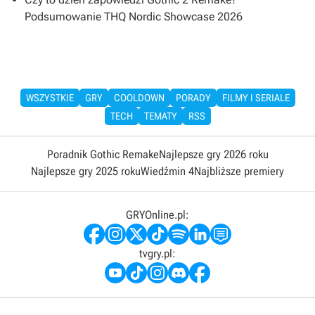
Podsumowanie THQ Nordic Showcase 2026
WSZYSTKIE
GRY
COOLDOWN
PORADY
FILMY I SERIALE
TECH
TEMATY
RSS
Poradnik Gothic Remake
Najlepsze gry 2026 roku
Najlepsze gry 2025 roku
Wiedźmin 4
Najbliższe premiery
GRYOnline.pl:
tvgry.pl: