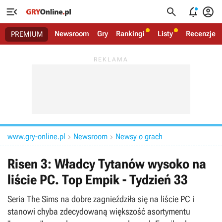




Newsroom
Gry
Rankingi
Listy
Recenzje
PREMIUM
www.gry-online.pl
Newsroom
Newsy o grach


Risen 3: Władcy Tytanów wysoko na
liście PC. Top Empik - Tydzień 33
Seria The Sims na dobre zagnieździła się na liście PC i
stanowi chyba zdecydowaną większość asortymentu