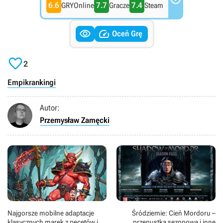
6.6
7.7
7.4
GRYOnline
Gracze
Steam


Oceń Grę

2
Empik
rankingi
Autor:
Przemysław Zamęcki
Najgorsze mobilne adaptacje
Śródziemie: Cień Mordoru –
klasycznych marek z pecetów i
przepustka sezonowa i inne