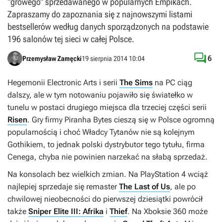
"growego" sprzedawanego w popularnych Empikach.
Zapraszamy do zapoznania się z najnowszymi listami
bestsellerów według danych sporządzonych na podstawie
196 salonów tej sieci w całej Polsce.

6
Przemysław Zamęcki
19 sierpnia 2014 10:04
Hegemonii Electronic Arts i serii
The Sims
na PC ciąg
dalszy, ale w tym notowaniu pojawiło się światełko w
tunelu w postaci drugiego miejsca dla trzeciej części serii
Risen
. Gry firmy Piranha Bytes cieszą się w Polsce ogromną
popularnością i choć
Władcy Tytanów
nie są kolejnym
Gothikiem
, to jednak polski dystrybutor tego tytułu, firma
Cenega, chyba nie powinien narzekać na słabą sprzedaż.
Na konsolach bez wielkich zmian. Na PlayStation 4 wciąż
najlepiej sprzedaje się remaster
The Last of Us
, ale po
chwilowej nieobecności do pierwszej dziesiątki powrócił
także
Sniper Elite III: Afrika
i
Thief
. Na Xboksie 360 może