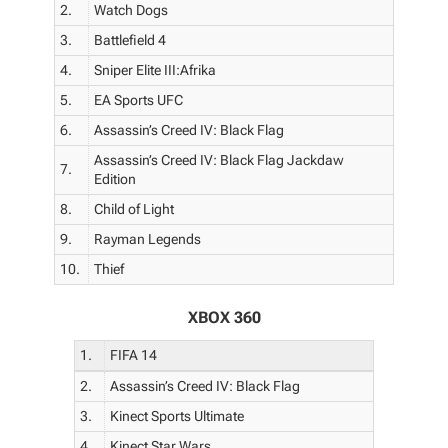
2.
Watch Dogs
3.
Battlefield 4
4.
Sniper Elite III:Afrika
5.
EA Sports UFC
6.
Assassin’s Creed IV: Black Flag
Assassin’s Creed IV: Black Flag Jackdaw
7.
Edition
8.
Child of Light
9.
Rayman Legends
10.
Thief
XBOX 360
1.
FIFA 14
2.
Assassin’s Creed IV: Black Flag
3.
Kinect Sports Ultimate
4.
Kinect Star Wars