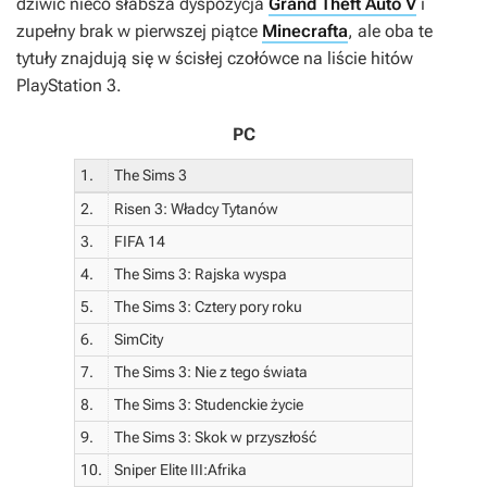
dziwić nieco słabsza dyspozycja
Grand Theft Auto V
i
zupełny brak w pierwszej piątce
Minecrafta
, ale oba te
tytuły znajdują się w ścisłej czołówce na liście hitów
PlayStation 3.
PC
1.
The Sims 3
2.
Risen 3: Władcy Tytanów
3.
FIFA 14
4.
The Sims 3: Rajska wyspa
5.
The Sims 3: Cztery pory roku
6.
SimCity
7.
The Sims 3: Nie z tego świata
8.
The Sims 3: Studenckie życie
9.
The Sims 3: Skok w przyszłość
10.
Sniper Elite III:Afrika