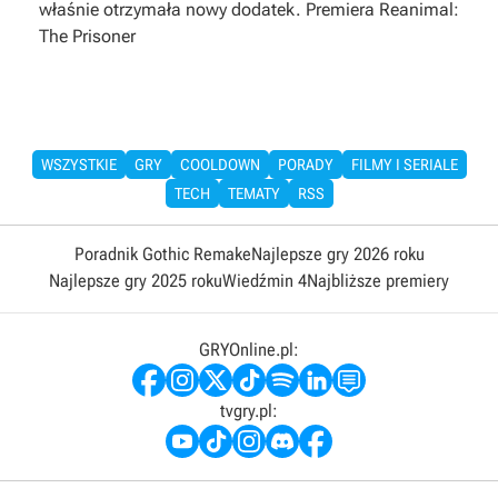
właśnie otrzymała nowy dodatek. Premiera Reanimal:
The Prisoner
WSZYSTKIE
GRY
COOLDOWN
PORADY
FILMY I SERIALE
TECH
TEMATY
RSS
Poradnik Gothic Remake
Najlepsze gry 2026 roku
Najlepsze gry 2025 roku
Wiedźmin 4
Najbliższe premiery
GRYOnline.pl:
tvgry.pl: