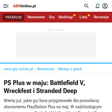




Newsroom
Gry
Rankingi
Listy
Recenzje
PREMIUM
www.gry-online.pl
Newsroom
Newsy o grach


PS Plus w maju: Battlefield V,
Wreckfest i Stranded Deep
Wiemy już, jakie gry Sony przygotowało dla posiadaczy
abonamentu PlayStation Plus na maj. W nadchodzącym