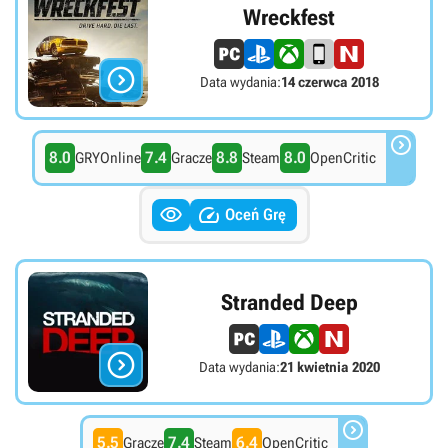
Wreckfest

Data wydania:
14 czerwca 2018

8.0
7.4
8.8
8.0
GRYOnline
Gracze
Steam
OpenCritic


Oceń Grę
Stranded Deep

Data wydania:
21 kwietnia 2020

5.5
7.4
6.4
Gracze
Steam
OpenCritic