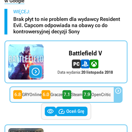
w Google
WIĘCEJ:
Brak płyt to nie problem dla wydawcy Resident
Evil. Capcom odpowiada na obawy co do
kontrowersyjnej decyzji Sony
Battlefield V

Data wydania:
20 listopada 2018

6.8
6.0
7.1
7.9
GRYOnline
Gracze
Steam
OpenCritic


Oceń Grę