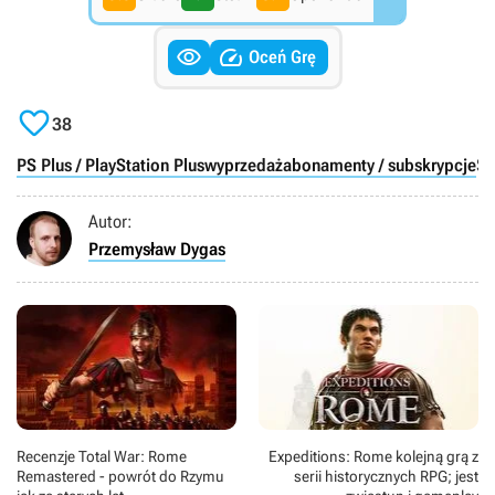


Oceń Grę

38
PS Plus / PlayStation Plus
wyprzedaż
abonamenty / subskrypcje
So
Autor:
Przemysław Dygas
Recenzje Total War: Rome
Expeditions: Rome kolejną grą z
Remastered - powrót do Rzymu
serii historycznych RPG; jest