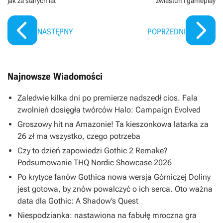
jak za starych lat
zwiastun i gameplay
NASTĘPNY
POPRZEDNI
Najnowsze Wiadomości
Zaledwie kilka dni po premierze nadszedł cios. Fala
zwolnień dosięgła twórców Halo: Campaign Evolved
Groszowy hit na Amazonie! Ta kieszonkowa latarka za
26 zł ma wszystko, czego potrzeba
Czy to dzień zapowiedzi Gothic 2 Remake?
Podsumowanie THQ Nordic Showcase 2026
Po krytyce fanów Gothica nowa wersja Górniczej Doliny
jest gotowa, by znów powalczyć o ich serca. Oto ważna
data dla Gothic: A Shadow’s Quest
Niespodzianka: nastawiona na fabułę mroczna gra