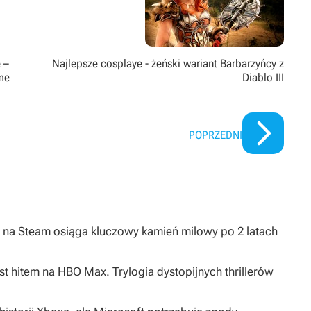
 –
Najlepsze cosplaye - żeński wariant Barbarzyńcy z
me
Diablo III
POPRZEDNI
na Steam osiąga kluczowy kamień milowy po 2 latach
st hitem na HBO Max. Trylogia dystopijnych thrillerów