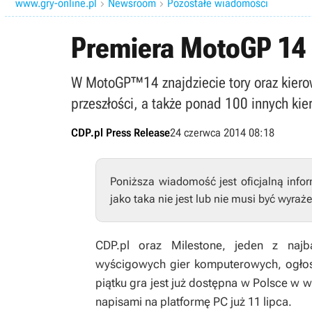
www.gry-online.pl
Newsroom
Pozostałe wiadomości


Premiera MotoGP 14
W MotoGP™14 znajdziecie tory oraz kie
przeszłości, a także ponad 100 innych kie
CDP.pl Press Release
24 czerwca 2014 08:18
Poniższa wiadomość jest oficjalną info
jako taka nie jest lub nie musi być wyraże
CDP.pl oraz Milestone, jeden z najb
wyścigowych gier komputerowych, ogłos
piątku gra jest już dostępna w Polsce w w
napisami na platformę PC już 11 lipca.