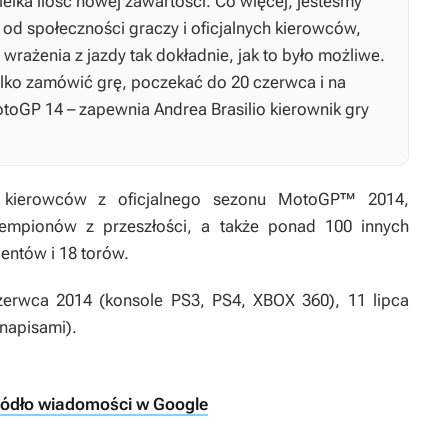
wielka ilość nowej zawartości. Co więcej, jesteśmy
 od społeczności graczy i oficjalnych kierowców,
rażenia z jazdy tak dokładnie, jak to było możliwe.
tylko zamówić grę, poczekać do 20 czerwca i na
toGP 14
– zapewnia Andrea Brasilio kierownik gry
z kierowców z oficjalnego sezonu MotoGP™ 2014,
mpionów z przeszłości, a także ponad 100 innych
entów i 18 torów.
czerwca 2014 (konsole PS3, PS4, XBOX 360), 11 lipca
 napisami).
ródło wiadomości w Google