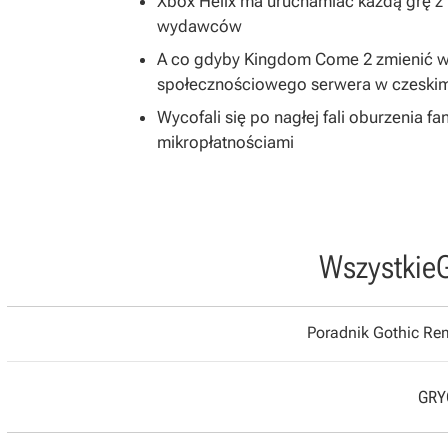
Xbox Helix ma uruchamiać każdą grę z h
wydawców
A co gdyby Kingdom Come 2 zmienić 
społecznościowego serwera w czeski
Wycofali się po nagłej fali oburzenia
mikropłatnościami
Wszystkie
Poradnik Gothic R
GRYO