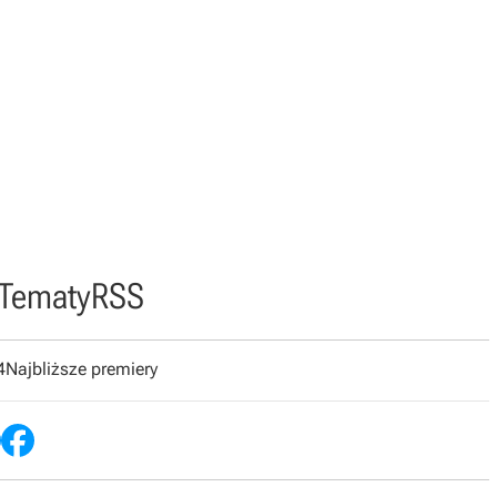
Tematy
RSS
4
Najbliższe premiery