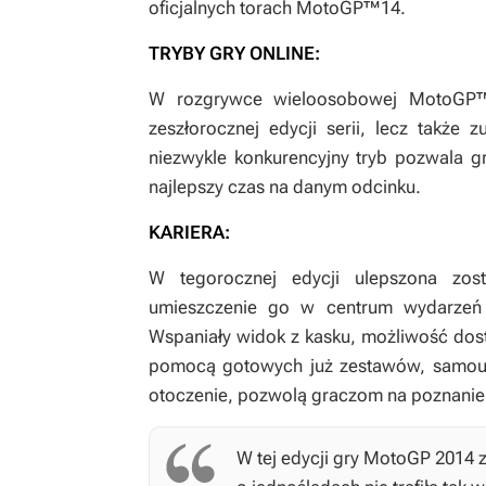
oficjalnych torach
MotoGP™14
.
TRYBY GRY ONLINE:
W rozgrywce wieloosobowej
MotoGP
zeszłorocznej edycji serii, lecz także
niezwykle konkurencyjny tryb pozwala g
najlepszy czas na danym odcinku.
KARIERA:
W tegorocznej edycji ulepszona zos
umieszczenie go w centrum wydarzeń 
Wspaniały widok z kasku, możliwość dos
pomocą gotowych już zestawów, samouczk
otoczenie, pozwolą graczom na poznani
W tej edycji gry
MotoGP 2014
z