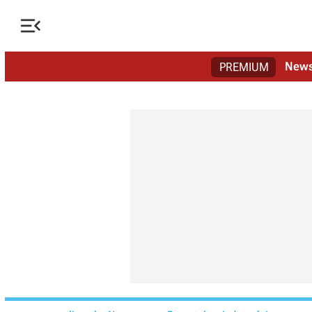

New
PREMIUM