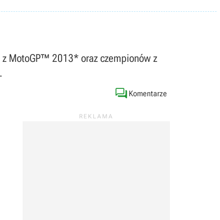
ów z MotoGP™ 2013* oraz czempionów z
.

Komentarze