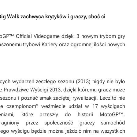
ig Walk zachwyca krytyków i graczy, choć ci
oGP™ Official Videogame
dzięki 3 nowym trybom gry
epszonemu trybowi Kariery oraz ogromnej ilości nowych
ących wydarzeń zeszłego sezonu (2013) nigdy nie było
line Prawdziwe Wyścigi 2013, dzięki któremu gracz może
sezonu i poznać smak zaciętej rywalizacji. Lecz to nie
nie czempionom” weźmiecie udział w 17 wyścigach
eniami, które przeszły do historii MotoGP™.
ragniony przez społeczność graczy samochód
ego wyścigu będzie można jeździć nim na wszystkich