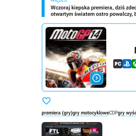
Wczoraj kiepska premiera, dziś zd
otwartym światem ostro powalczy, b


premiera (gry)
gry motocyklowe
CDP
gry wyśc