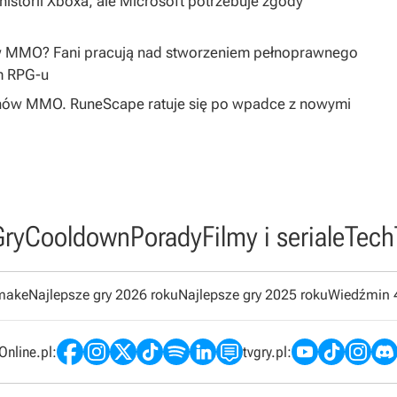
istorii Xboxa, ale Microsoft potrzebuje zgody
w MMO? Fani pracują nad stworzeniem pełnoprawnego
m RPG-u
 fanów MMO. RuneScape ratuje się po wpadce z nowymi
Gry
Cooldown
Porady
Filmy i seriale
Tech
emake
Najlepsze gry 2026 roku
Najlepsze gry 2025 roku
Wiedźmin 
nline.pl:
tvgry.pl: