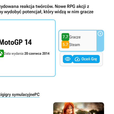
ecydowana reakcja twórców. Nowe RPG akcji z
y wydobyć potencjał, który widzą w nim gracze

7.7
Gracze
MotoGP 14
5.7
Steam
Data wydania:
20 czerwca 2014


Oceń Grę
igi
gry symulacyjne
PC