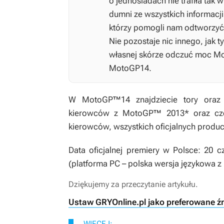
o jednośladach nie trafiła tak 
dumni ze wszystkich informacji
którzy pomogli nam odtworzyć w
Nie pozostaje nic innego, jak 
własnej skórze odczuć moc
Mo
MotoGP14
.
W
MotoGP™14
znajdziecie tory ora
kierowców z MotoGP™ 2013* oraz cze
kierowców, wszystkich oficjalnych produc
Data oficjalnej premiery w Polsce: 20 
(platforma PC – polska wersja językowa z
Dziękujemy za przeczytanie artykułu.
Ustaw GRYOnline.pl jako preferowane ź
WIĘCEJ: