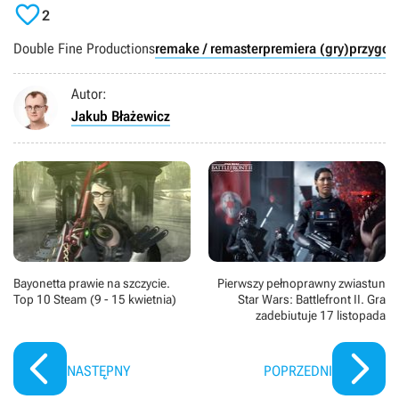

2
Double Fine Productions
remake / remaster
premiera (gry)
przygod
Autor:
Jakub Błażewicz
Bayonetta prawie na szczycie.
Pierwszy pełnoprawny zwiastun
Top 10 Steam (9 - 15 kwietnia)
Star Wars: Battlefront II. Gra
zadebiutuje 17 listopada
NASTĘPNY
POPRZEDNI