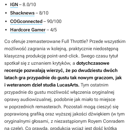
IGN
– 8.0/10
Shacknews
– 8/10
COGconnected
– 90/100
Hardcore Gamer
– 4/5
Co oferuje zremasterowane
Full Throttle
? Przede wszystkim
możliwość zagrania w kolejną, praktycznie niedostępną
klasyczną produkcję point-and-click. Swego czasu tytuł
spotkał się z uznaniem krytyków, a
dotychczasowe
recenzje pozwalają wierzyć, że po dwudziestu dwóch
latach gra przypadnie do gustu tak nowym graczom, jak
i weteranom dzieł studia LucasArts.
Tym ostatnim
przypadnie do gustu możliwość włączenia oryginalnej
oprawy audiowizualnej, podobnie jak miało to miejsce
w poprzednich remasterach. Pozostali mogą cieszyć się
poprawioną grafiką oraz wyższej jakości dźwiękiem (w tym
oryginalnymi głosami, z niezastąpionym Royem Conradem
na czele). Co prawda, produkcja wciąż jest dość krótka