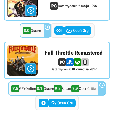
Data wydania:
2 maja 1995




8.0
Oceń Grę
Gracze
Full Throttle Remastered

Data wydania:
18 kwietnia 2017

7.5
8.1
9.2
7.9
GRYOnline
Gracze
Steam
OpenCritic


Oceń Grę