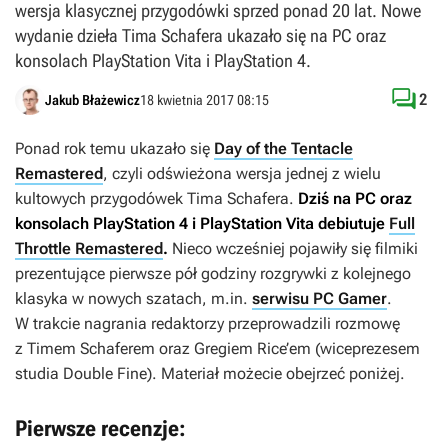
wersja klasycznej przygodówki sprzed ponad 20 lat. Nowe
wydanie dzieła Tima Schafera ukazało się na PC oraz
konsolach PlayStation Vita i PlayStation 4.

2
Jakub Błażewicz
18 kwietnia 2017 08:15
Ponad rok temu ukazało się
Day of the Tentacle
Remastered
, czyli odświeżona wersja jednej z wielu
kultowych przygodówek Tima Schafera.
Dziś na PC oraz
konsolach PlayStation 4 i PlayStation Vita debiutuje
Full
Throttle Remastered
.
Nieco wcześniej pojawiły się filmiki
prezentujące pierwsze pół godziny rozgrywki z kolejnego
klasyka w nowych szatach, m.in.
serwisu PC Gamer
.
W trakcie nagrania redaktorzy przeprowadzili rozmowę
z Timem Schaferem oraz Gregiem Rice’em (wiceprezesem
studia Double Fine). Materiał możecie obejrzeć poniżej.
Pierwsze recenzje: