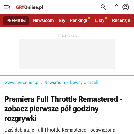




Newsroom
Gry
Rankingi
Listy
Recenzje
PREMIUM
www.gry-online.pl
Newsroom
Newsy o grach


Premiera Full Throttle Remastered -
zobacz pierwsze pół godziny
rozgrywki
Dziś debiutuje Full Throttle Remastered - odświeżona