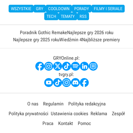
WSZYSTKIE
GRY
COOLDOWN
PORADY
FILMY I SERIALE
TECH
TEMATY
RSS
Poradnik Gothic Remake
Najlepsze gry 2026 roku
Najlepsze gry 2025 roku
Wiedźmin 4
Najbliższe premiery
GRYOnline.pl:
tvgry.pl:
O nas
Regulamin
Polityka redakcyjna
Polityka prywatności
Ustawienia cookies
Reklama
Zespół
Praca
Kontakt
Pomoc