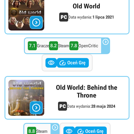
Old World
Data wydania:
1 lipca 2021


7.1
8.2
7.8
Gracze
Steam
OpenCritic


Oceń Grę
Old World: Behind the
Throne

Data wydania:
28 maja 2024



8.8
Oceń Grę
Steam