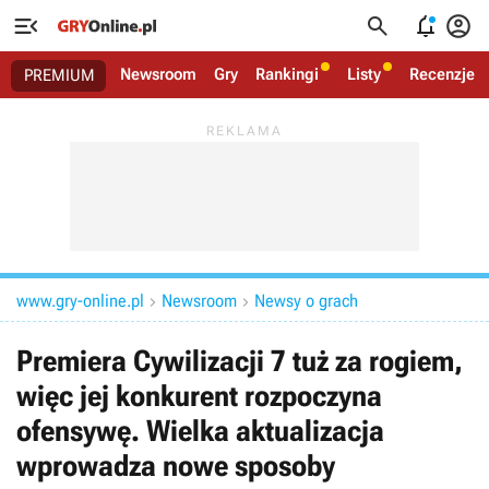




Newsroom
Gry
Rankingi
Listy
Recenzje
PREMIUM
www.gry-online.pl
Newsroom
Newsy o grach


Premiera Cywilizacji 7 tuż za rogiem,
więc jej konkurent rozpoczyna
ofensywę. Wielka aktualizacja
wprowadza nowe sposoby