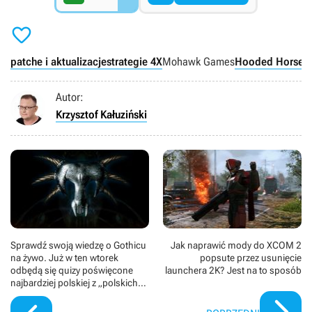

patche i aktualizacje
strategie 4X
Mohawk Games
Hooded Horse
P
Autor:
Krzysztof Kałuziński
Sprawdź swoją wiedzę o Gothicu
Jak naprawić mody do XCOM 2
na żywo. Już w ten wtorek
popsute przez usunięcie
odbędą się quizy poświęcone
launchera 2K? Jest na to sposób
najbardziej polskiej z „polskich”
gier