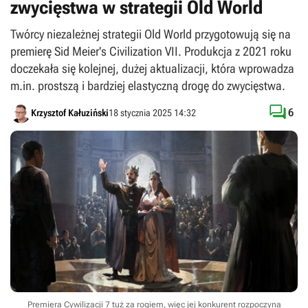
zwycięstwa w strategii Old World
Twórcy niezależnej strategii Old World przygotowują się na
premierę Sid Meier's Civilization VII. Produkcja z 2021 roku
doczekała się kolejnej, dużej aktualizacji, która wprowadza
m.in. prostszą i bardziej elastyczną drogę do zwycięstwa.

6
Krzysztof Kałuziński
18 stycznia 2025 14:32
Premiera Cywilizacji 7 tuż za rogiem, więc jej konkurent rozpoczyna