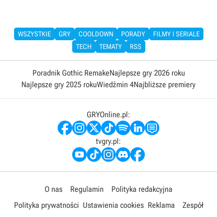
WSZYSTKIE
GRY
COOLDOWN
PORADY
FILMY I SERIALE
TECH
TEMATY
RSS
Poradnik Gothic Remake
Najlepsze gry 2026 roku
Najlepsze gry 2025 roku
Wiedźmin 4
Najbliższe premiery
GRYOnline.pl:
tvgry.pl:
O nas
Regulamin
Polityka redakcyjna
Polityka prywatności
Ustawienia cookies
Reklama
Zespół