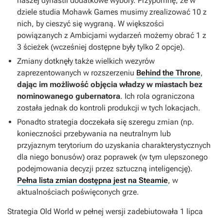
naszej dynastii dodatkowe wybory. Przypomnę, że w
dziele studia Mohawk Games musimy zrealizować 10 z
nich, by cieszyć się wygraną. W większości
powiązanych z Ambicjami wydarzeń możemy obrać 1 z
3 ścieżek (wcześniej dostępne były tylko 2 opcje).
Zmiany dotknęły także wielkich wezyrów
zaprezentowanych w rozszerzeniu
Behind the Throne
,
dając im możliwość objęcia władzy w miastach bez
nominowanego gubernatora
. Ich rola ograniczona
została jednak do kontroli produkcji w tych lokacjach.
Ponadto strategia doczekała się szeregu zmian (np.
konieczności przebywania na neutralnym lub
przyjaznym terytorium do uzyskania charakterystycznych
dla niego bonusów) oraz poprawek (w tym ulepszonego
podejmowania decyzji przez sztuczną inteligencję).
Pełna lista zmian dostępna jest na Steamie
, w
aktualnościach poświęconych grze.
Strategia
Old World
w pełnej wersji zadebiutowała 1 lipca