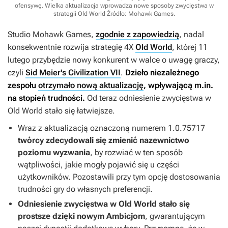
ofensywę. Wielka aktualizacja wprowadza nowe sposoby zwycięstwa w
strategii Old World
Źródło: Mohawk Games
.
Studio Mohawk Games,
zgodnie z zapowiedzią
, nadal
konsekwentnie rozwija strategię 4X
Old World
, której 11
lutego przybędzie nowy konkurent w walce o uwagę graczy,
czyli
Sid Meier's Civilization VII
.
Dzieło niezależnego
zespołu
otrzymało nową aktualizację
, wpływającą m.in.
na stopień trudności.
Od teraz odniesienie zwycięstwa w
Old World
stało się łatwiejsze.
Wraz z aktualizacją oznaczoną numerem 1.0.75717
twórcy zdecydowali się zmienić nazewnictwo
poziomu wyzwania
, by rozwiać w ten sposób
wątpliwości, jakie mogły pojawić się u części
użytkowników. Pozostawili przy tym opcję dostosowania
trudności gry do własnych preferencji.
Odniesienie zwycięstwa w
Old World
stało się
prostsze dzięki nowym Ambicjom
, gwarantującym