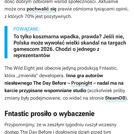
dość dobrym odbiorem wśród społeczności. Aktualnie
może ona
pochwalić się
prawie ośmioma tysiącami opinii,
z których 70% jest pozytywnych.
POWIĄZANE:
To tylko koszmarna wpadka, prawda? Jeśli nie,
Polska może wywołać wielki skandal na targach
gamescom 2026. Chodzi o jednego z
reprezentantów
The Wild Eight
jest obecnie jedyną produkcją Fntastic,
która „zmieniła” dewelopera.
Inna gra autorów
niesławnego
The Day Before
–
Propnight
– nadal ma na
karcie przypisane wspomniane studio
(aczkolwiek próby
zmiany były podejmowane, co widać na stronie
SteamDB
).
Fntastic prosiło o wybaczenie
Przypomnijmy, że w zeszłym tygodniu ruszył wczesny
dostęp
The Day Before
i dosłownie dzień przed tym