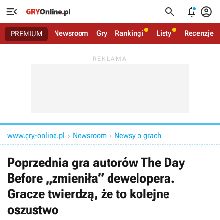




Newsroom
Gry
Rankingi
Listy
Recenzje
PREMIUM
www.gry-online.pl
Newsroom
Newsy o grach


Poprzednia gra autorów The Day
Before „zmieniła” dewelopera.
Gracze twierdzą, że to kolejne
oszustwo