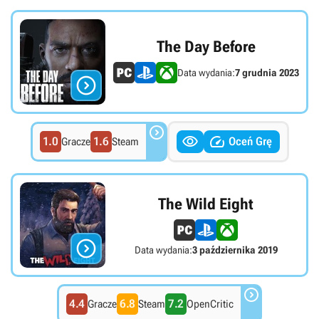
The Day Before
Data wydania:
7 grudnia 2023




1.0
1.6
Oceń Grę
Gracze
Steam
The Wild Eight

Data wydania:
3 października 2019

4.4
6.8
7.2
Gracze
Steam
OpenCritic