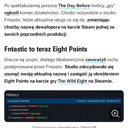
Po spektakularnej porażce
The Day Before
twórcy „gry”
ogłosili
koniec działalności. Chodzi oczywiście o studio
Fntastic, które aktualnie ratuje co się da,
zmieniając
choćby nazwę dewelopera na karcie Steam jednej ze
swoich poprzednich produkcji
.
Fntastic to teraz Eight Points
Gracze są czujni, dlatego błyskawicznie
zauważyli
ruchy
podejmowane przez Fntastic.
Studio zdecydowało się
usunąć
swoją aktualną nazwę i zastąpić ją określeniem
Eight Points na karcie gry
The Wild Eight
na Steamie.
Zmiana nazwy dewelopera
SteamDB