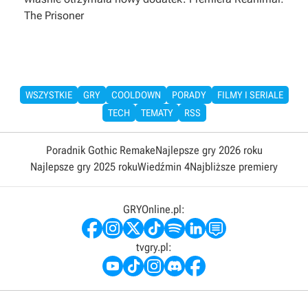
The Prisoner
WSZYSTKIE
GRY
COOLDOWN
PORADY
FILMY I SERIALE
TECH
TEMATY
RSS
Poradnik Gothic Remake
Najlepsze gry 2026 roku
Najlepsze gry 2025 roku
Wiedźmin 4
Najbliższe premiery
GRYOnline.pl:
tvgry.pl: