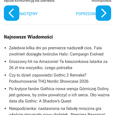
będzie konkurencją dla Starfielda
monopolista
NASTĘPNY
POPRZEDNI
Najnowsze Wiadomości
Zaledwie kilka dni po premierze nadszedł cios. Fala
zwolnień dosięgła twórców Halo: Campaign Evolved
Groszowy hit na Amazonie! Ta kieszonkowa latarka za
26 zł ma wszystko, czego potrzeba
Czy to dzień zapowiedzi Gothic 2 Remake?
Podsumowanie THQ Nordic Showcase 2026
Po krytyce fanów Gothica nowa wersja Górniczej Doliny
jest gotowa, by znów powalczyć o ich serca. Oto ważna
data dla Gothic: A Shadow’s Quest
Niespodzianka: nastawiona na fabułę mroczna gra
właśnie otrzymała nowy dodatek. Premiera Reanimal: