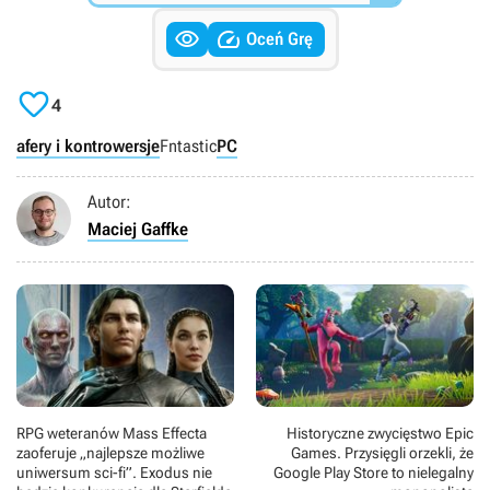


Oceń Grę

4
afery i kontrowersje
Fntastic
PC
Autor:
Maciej Gaffke
RPG weteranów Mass Effecta
Historyczne zwycięstwo Epic
zaoferuje „najlepsze możliwe
Games. Przysięgli orzekli, że
uniwersum sci-fi”. Exodus nie
Google Play Store to nielegalny