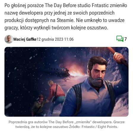
Po głośnej porażce The Day Before studio Fntastic zmieniło
nazwę dewelopera przy jednej ze swoich poprzednich
produkcji dostępnych na Steamie. Nie umknęło to uwadze
graczy, którzy wytknęli twórcom kolejne oszustwo.

7
Maciej Gaffke
12 grudnia 2023 11:06
Poprzednia gra autorów The Day Before „zmieniła” dewelopera. Gracze
twierdzą, że to kolejne oszustwo
Źródło: Fntastic / Eight Points
.