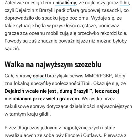
Zaledwie miesiąc temu
pisaliśmy
, że najlepszy gracz
Tibii
,
czyli Dejairzin z Brazylii padł ofiarą grupowej zasadzki, co
doprowadziło do spadku jego poziomu. Wydaje się, że
takie sytuacje będą w przyszłości częstsze, ponieważ
gracze zza oceanu mobilizują się przeciwko rekordziście.
Powody są zaś znacznie poważniejsze niż można byłoby
sądzić.
Walka na najwyższym szczeblu
Całą sprawę
opisał
brazylijski serwis MMORPGBR, który
zna lokalną specyfikę społeczności
Tibii
. Okazuje się, że
Dejairzin wcale nie jest „dumą Brazylii”, lecz raczej
nielubianym przez wielu graczem.
Wszystko przez
zakulisowe sprawy dotyczące działalności najważniejszych
w tamtym kraju gildii.
Przez długi czas jednymi z najpotężniejszych i stale
rywalizujących ze sobą były Encore i Outlaws. Pierwsza z