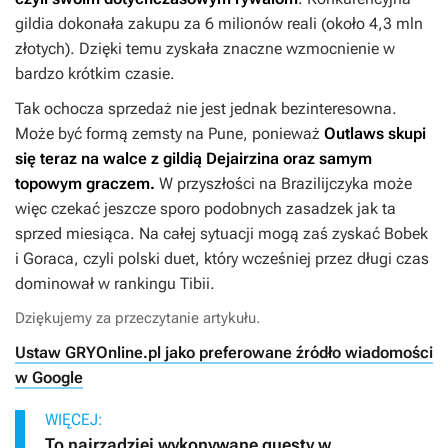
gildia dokonała zakupu za 6 milionów reali (około 4,3 mln
złotych). Dzięki temu zyskała znaczne wzmocnienie w
bardzo krótkim czasie.
Tak ochocza sprzedaż nie jest jednak bezinteresowna.
Może być formą zemsty na Pune, ponieważ
Outlaws skupi
się teraz na walce z gildią Dejairzina oraz samym
topowym graczem
.
W przyszłości na Brazilijczyka może
więc czekać jeszcze sporo podobnych zasadzek jak ta
sprzed miesiąca. Na całej sytuacji mogą zaś zyskać Bobek
i Goraca, czyli polski duet, który wcześniej przez długi czas
dominował w rankingu
Tibii
.
Dziękujemy za przeczytanie artykułu.
Ustaw GRYOnline.pl jako preferowane źródło wiadomości
w Google
WIĘCEJ:
To najrzadziej wykonywane questy w