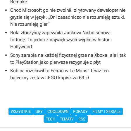
Remake
Choć Microsoft go nie zwolnił, zirytowany deweloper nie
gryzie się w język. „Oni zasadniczo nie rozumieją sztuki.
Nie rozumieją gier”
Rola złoczyńcy zapewniła Jackowi Nicholsonowi
fortunę. To jedna z największych wypłat w historii
Hollywood
Sony zarabia na każdej fizycznej grze na Xboxa, ale i tak
to PlayStation jako pierwsze rezygnuje z płyt
Kubica rozsławił to Ferrari w Le Mans! Teraz ten
bajeczny zestaw LEGO kupisz za 63 zł
WSZYSTKIE
GRY
COOLDOWN
PORADY
FILMY I SERIALE
TECH
TEMATY
RSS