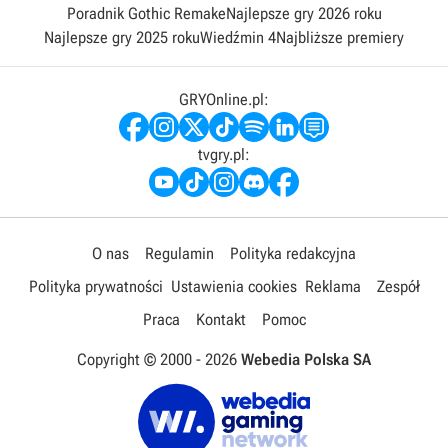
Poradnik Gothic Remake
Najlepsze gry 2026 roku
Najlepsze gry 2025 roku
Wiedźmin 4
Najbliższe premiery
GRYOnline.pl:
tvgry.pl:
O nas
Regulamin
Polityka redakcyjna
Polityka prywatności
Ustawienia cookies
Reklama
Zespół
Praca
Kontakt
Pomoc
Copyright © 2000 -
2026
Webedia Polska SA