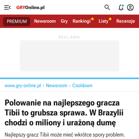




Newsroom
Gry
Rankingi
Listy
Recenzje
PREMIUM
www.gry-online.pl
Newsroom
Cooldown


Polowanie na najlepszego gracza
Tibii to grubsza sprawa. W Brazylii
chodzi o miliony i urażoną dumę
Najlepszy gracz Tibii może mieć wkrótce spory problem.