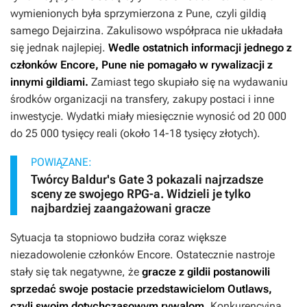
wymienionych była sprzymierzona z Pune, czyli gildią
samego Dejairzina. Zakulisowo współpraca nie układała
się jednak najlepiej.
Wedle ostatnich informacji jednego z
członków Encore, Pune nie pomagało w rywalizacji z
innymi gildiami.
Zamiast tego skupiało się na wydawaniu
środków organizacji na transfery, zakupy postaci i inne
inwestycje. Wydatki miały miesięcznie wynosić od 20 000
do 25 000 tysięcy reali (około 14-18 tysięcy złotych).
POWIĄZANE:
Twórcy Baldur's Gate 3 pokazali najrzadsze
sceny ze swojego RPG-a. Widzieli je tylko
najbardziej zaangażowani gracze
Sytuacja ta stopniowo budziła coraz większe
niezadowolenie członków Encore. Ostatecznie nastroje
stały się tak negatywne, że
gracze z gildii postanowili
sprzedać swoje postacie przedstawicielom Outlaws,
czyli swoim dotychczasowym rywalom
. Konkurencyjna