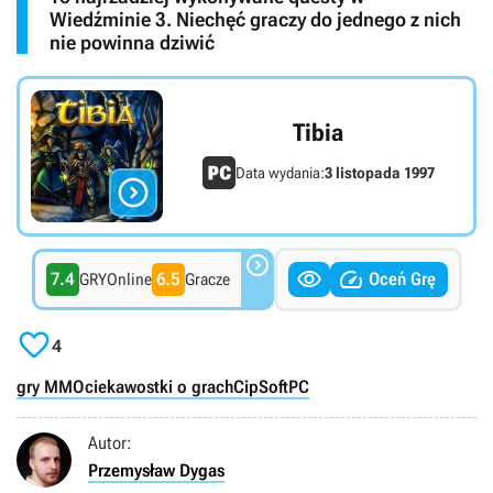
Wiedźminie 3. Niechęć graczy do jednego z nich
nie powinna dziwić
Tibia
Data wydania:
3 listopada 1997




7.4
6.5
Oceń Grę
GRYOnline
Gracze

4
gry MMO
ciekawostki o grach
CipSoft
PC
Autor:
Przemysław Dygas