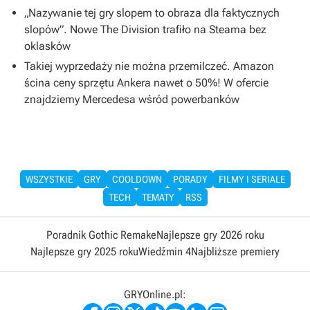
„Nazywanie tej gry slopem to obraza dla faktycznych
slopów”. Nowe The Division trafiło na Steama bez
oklasków
Takiej wyprzedaży nie można przemilczeć. Amazon
ścina ceny sprzętu Ankera nawet o 50%! W ofercie
znajdziemy Mercedesa wśród powerbanków
WSZYSTKIE
GRY
COOLDOWN
PORADY
FILMY I SERIALE
TECH
TEMATY
RSS
Poradnik Gothic Remake
Najlepsze gry 2026 roku
Najlepsze gry 2025 roku
Wiedźmin 4
Najbliższe premiery
GRYOnline.pl: