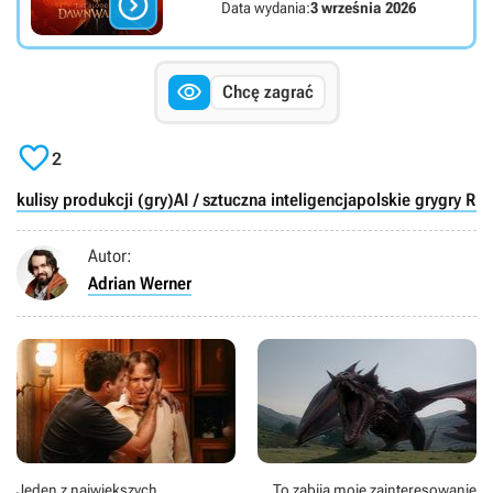

Data wydania:
3 września 2026

Chcę zagrać

2
kulisy produkcji (gry)
AI / sztuczna inteligencja
polskie gry
gry RP
Autor:
Adrian Werner
Jeden z największych
„To zabija moje zainteresowanie