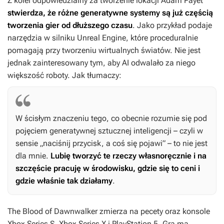
Z kolei odpowiedzialny za tworzenie lokacji Adam Payet
stwierdza, że różne generatywne systemy są już częścią
tworzenia gier od dłuższego czasu
. Jako przykład podaje
narzędzia w silniku Unreal Engine, które proceduralnie
pomagają przy tworzeniu wirtualnych światów. Nie jest
jednak zainteresowany tym, aby AI odwalało za niego
większość roboty. Jak tłumaczy:
W ścisłym znaczeniu tego, co obecnie rozumie się pod
pojęciem generatywnej sztucznej inteligencji – czyli w
sensie „naciśnij przycisk, a coś się pojawi” – to nie jest
dla mnie.
Lubię tworzyć te rzeczy własnoręcznie i na
szczęście pracuję w środowisku, gdzie się to ceni i
gdzie właśnie tak działamy
.
The Blood of Dawnwalker
zmierza na pecety oraz konsole
Xbox Series S, Xbox Series X i PlayStation 5. Gra ma