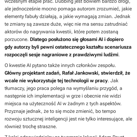
wczesnym etapie prac. Dubbing jest bowiem bardzo drogi,
ale jednocześnie mocno pomaga autorom zrozumieć, jakie
elementy fabuły działają, a jakie wymagają zmian. Jednak
te zmiany są zawsze duże, więc nie ma sensu zatrudniać
aktorów do nagrywania kwestii, które potem zostaną
porzucone.
Dlatego posłużono się głosami AI i dopiero
gdy autorzy byli pewni ostatecznego kształtu scenariusza
rozpoczęli sesje nagraniowe z prawdziwymi ludźmi
.
O kwestie AI pytano także innych członków zespołu.
Główny projektant zadań, Rafał Jankowski, stwierdził, że
wcale nie wykorzystuje tej technologii w pracy
. Jak
tłumaczy, jego praca polega na wymyślaniu przygód, a
następnie ich implementacji w grze i obecnie nie widzi
miejsca na użyteczność AI w żadnym z tych aspektów.
Przyznaje jednak, że to się może zmienić, bo tempo
rozwoju sztucznej inteligencji jest nie tylko interesujące, ale
również trochę straszne.