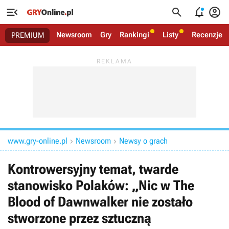




Newsroom
Gry
Rankingi
Listy
Recenzje
PREMIUM
www.gry-online.pl
Newsroom
Newsy o grach


Kontrowersyjny temat, twarde
stanowisko Polaków: „Nic w The
Blood of Dawnwalker nie zostało
stworzone przez sztuczną