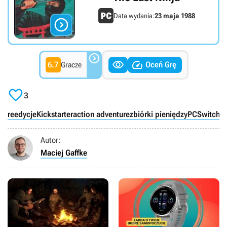
Data wydania:
23 maja 1988




6.7
Oceń Grę
Gracze

3
reedycje
Kickstarter
action adventure
zbiórki pieniędzy
PC
Switch
Autor:
Maciej Gaffke