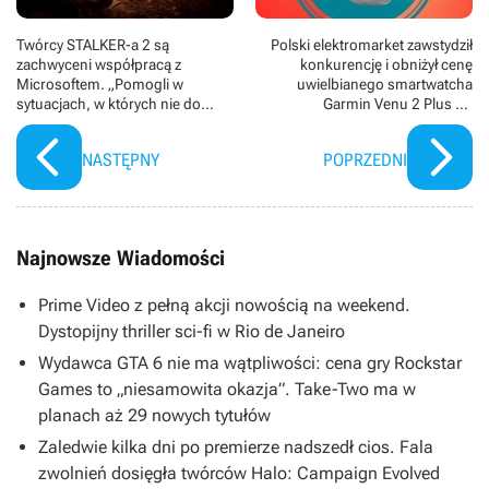
Twórcy STALKER-a 2 są
Polski elektromarket zawstydził
zachwyceni współpracą z
konkurencję i obniżył cenę
Microsoftem. „Pomogli w
uwielbianego smartwatcha
sytuacjach, w których nie do
Garmin Venu 2 Plus do
końca powinni”
rekordowego poziomu
NASTĘPNY
POPRZEDNI
Najnowsze Wiadomości
Prime Video z pełną akcji nowością na weekend.
Dystopijny thriller sci-fi w Rio de Janeiro
Wydawca GTA 6 nie ma wątpliwości: cena gry Rockstar
Games to „niesamowita okazja”. Take-Two ma w
planach aż 29 nowych tytułów
Zaledwie kilka dni po premierze nadszedł cios. Fala
zwolnień dosięgła twórców Halo: Campaign Evolved