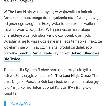
realizacji projektu.
W
The Last Ninja
wcielamy się w wojownika o imieniu
Armakuni zmuszonego do odzyskania starożytnego zwoju
od groźnego szoguna. Rozgrywka to połączenie walki i
rozwiązywania zagadek. W tej pierwszej nie brakuje
charakterystycznych shurikenów czy bomb dymnych.
Skradania się tu wprawdzie nie ma, lecz tematyka i fakt, że
wcielamy się w ninja, czynią z tej produkcji dalekiego
przodka
Tenchu
,
Ninja Blade
czy nawet
Sekiro: Shadows
Die Twice
.
Teraz studio System 3 chce nam dostarczyć nie tylko
odświeżony oryginał, ale także
The Last Ninja 2
oraz
The
Last Ninja 3
. Ponadto
Kolekcja
będzie zawierała takie gry,
jak:
Ninja Remix
,
International Karate
,
IK+
i
Bangkok
Knights
.
POWIĄZANE: