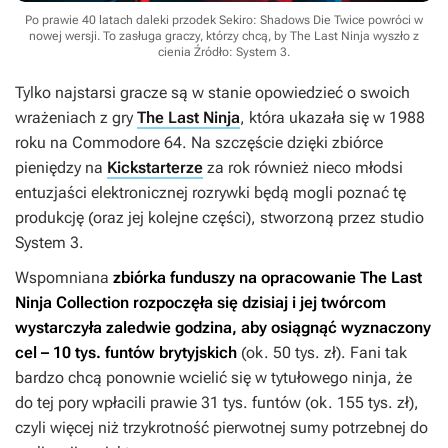
Po prawie 40 latach daleki przodek Sekiro: Shadows Die Twice powróci w
nowej wersji. To zasługa graczy, którzy chcą, by The Last Ninja wyszło z
cienia
Źródło: System 3
.
Tylko najstarsi gracze są w stanie opowiedzieć o swoich
wrażeniach z gry
The Last Ninja
, która ukazała się w 1988
roku na Commodore 64. Na szczęście dzięki zbiórce
pieniędzy na
Kickstarterze
za rok również nieco młodsi
entuzjaści elektronicznej rozrywki będą mogli poznać tę
produkcję (oraz jej kolejne części), stworzoną przez studio
System 3.
Wspomniana
zbiórka funduszy na opracowanie
The Last
Ninja Collection
rozpoczęła się dzisiaj i jej twórcom
wystarczyła zaledwie godzina, aby osiągnąć wyznaczony
cel – 10 tys. funtów brytyjskich
(ok. 50 tys. zł). Fani tak
bardzo chcą ponownie wcielić się w tytułowego ninja, że
do tej pory wpłacili prawie 31 tys. funtów (ok. 155 tys. zł),
czyli więcej niż trzykrotność pierwotnej sumy potrzebnej do