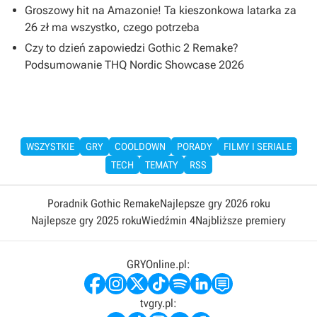
Groszowy hit na Amazonie! Ta kieszonkowa latarka za
26 zł ma wszystko, czego potrzeba
Czy to dzień zapowiedzi Gothic 2 Remake?
Podsumowanie THQ Nordic Showcase 2026
WSZYSTKIE
GRY
COOLDOWN
PORADY
FILMY I SERIALE
TECH
TEMATY
RSS
Poradnik Gothic Remake
Najlepsze gry 2026 roku
Najlepsze gry 2025 roku
Wiedźmin 4
Najbliższe premiery
GRYOnline.pl:
tvgry.pl: