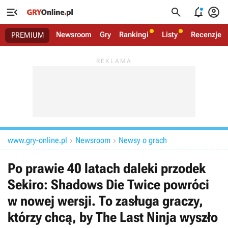




Newsroom
Gry
Rankingi
Listy
Recenzje
PREMIUM
www.gry-online.pl
Newsroom
Newsy o grach


Po prawie 40 latach daleki przodek
Sekiro: Shadows Die Twice powróci
w nowej wersji. To zasługa graczy,
którzy chcą, by The Last Ninja wyszło