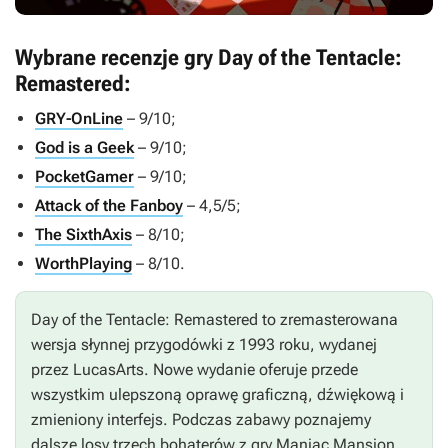
Wybrane recenzje gry Day of the Tentacle:
Remastered:
GRY-OnLine
– 9/10;
God is a Geek
– 9/10;
PocketGamer
– 9/10;
Attack of the Fanboy
– 4,5/5;
The SixthAxis
– 8/10;
WorthPlaying
– 8/10.
Day of the Tentacle: Remastered
to zremasterowana
wersja słynnej przygodówki z 1993 roku, wydanej
przez LucasArts. Nowe wydanie oferuje przede
wszystkim ulepszoną oprawę graficzną, dźwiękową i
zmieniony interfejs. Podczas zabawy poznajemy
dalsze losy trzech bohaterów z gry
Maniac Mansion
,