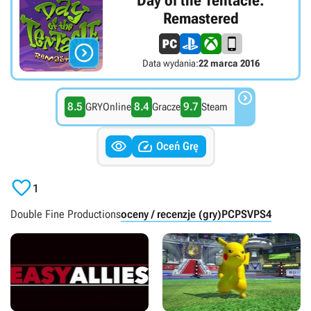
Day of the Tentacle:
Remastered

Data wydania:
22 marca 2016

8.5
8.4
9.7
GRYOnline
Gracze
Steam


Oceń Grę

1
Double Fine Productions
oceny / recenzje (gry)
PC
PSV
PS4