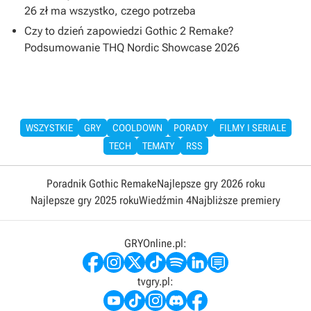
26 zł ma wszystko, czego potrzeba
Czy to dzień zapowiedzi Gothic 2 Remake?
Podsumowanie THQ Nordic Showcase 2026
WSZYSTKIE
GRY
COOLDOWN
PORADY
FILMY I SERIALE
TECH
TEMATY
RSS
Poradnik Gothic Remake
Najlepsze gry 2026 roku
Najlepsze gry 2025 roku
Wiedźmin 4
Najbliższe premiery
GRYOnline.pl:
tvgry.pl: