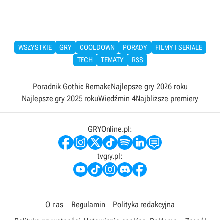
WSZYSTKIE
GRY
COOLDOWN
PORADY
FILMY I SERIALE
TECH
TEMATY
RSS
Poradnik Gothic Remake
Najlepsze gry 2026 roku
Najlepsze gry 2025 roku
Wiedźmin 4
Najbliższe premiery
GRYOnline.pl:
tvgry.pl:
O nas
Regulamin
Polityka redakcyjna