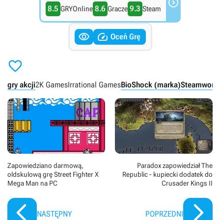

8.5
8.6
9.3
GRYOnline
Gracze
Steam


Oceń Grę

gry akcji
2K Games
Irrational Games
BioShock (marka)
Steamwork
Zapowiedziano darmową,
Paradox zapowiedział The
oldskulową grę Street Fighter X
Republic - kupiecki dodatek do
Mega Man na PC
Crusader Kings II
NASTĘPNY
POPRZEDNI