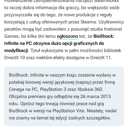
Potwierdzenie zaimplementowania narzędzi Steamworks
to raczej dobra informacja dla graczy, bo większość osób
przyzwyczaiła się do tego, że nowe produkcje z reguły
korzystają z usług oferowanych przez Steama. Użytkownicy
pecetów mogą być zadowoleni z posunięć studia Irrational
Games, bo kilka dni temu
ogłoszono
też, że
BioShock:
Infinite
na PC otrzyma dużo opcji graficznych do
modyfikacji
. Tytuł wykorzysta w pełni możliwości bibliotek
DirectX 10 oraz niektóre efekty dostępne w DirectX 11.
BioShock: Infinite
w naszym kraju zostanie wydany w
polskiej kinowej wersji językowej (napisy) przez firmę
Cenega na PC, PlayStation 3 oraz Xboksie 360.
Oficjalna premiera gry odbędzie się 26 marca 2013
roku. Oprócz tego trwają również prace nad grą
BioShock
w wersji na PlayStation Vita. Niestety, nadal
nie znamy na temat tej edycji żadnych szczegółów.