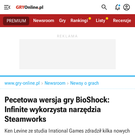




Newsroom
Gry
Rankingi
Listy
Recenzje
PREMIUM
www.gry-online.pl
Newsroom
Newsy o grach


Pecetowa wersja gry BioShock:
Infinite wykorzysta narzędzia
Steamworks
Ken Levine ze studia Irrational Games zdradził kilka nowych