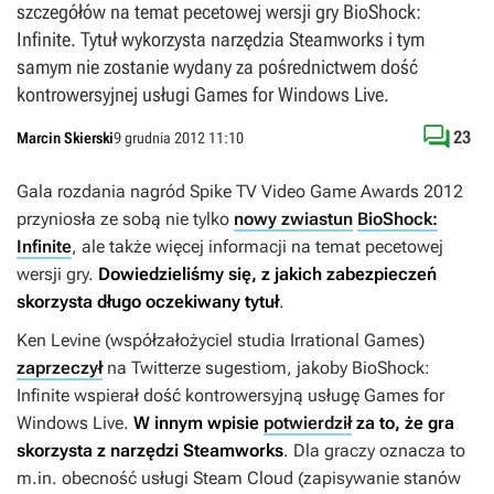
szczegółów na temat pecetowej wersji gry BioShock:
Infinite. Tytuł wykorzysta narzędzia Steamworks i tym
samym nie zostanie wydany za pośrednictwem dość
kontrowersyjnej usługi Games for Windows Live.

23
Marcin Skierski
9 grudnia 2012 11:10
Gala rozdania nagród Spike TV Video Game Awards 2012
przyniosła ze sobą nie tylko
nowy zwiastun
BioShock:
Infinite
, ale także więcej informacji na temat pecetowej
wersji gry.
Dowiedzieliśmy się, z jakich zabezpieczeń
skorzysta długo oczekiwany tytuł
.
Ken Levine (współzałożyciel studia Irrational Games)
zaprzeczył
na Twitterze sugestiom, jakoby
BioShock:
Infinite
wspierał dość kontrowersyjną usługę Games for
Windows Live.
W innym wpisie
potwierdził
za to, że gra
skorzysta z narzędzi Steamworks
. Dla graczy oznacza to
m.in. obecność usługi Steam Cloud (zapisywanie stanów