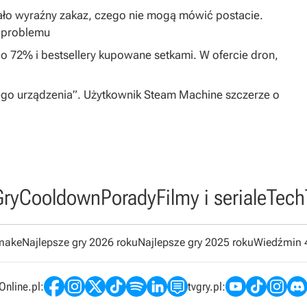
ło wyraźny zakaz, czego nie mogą mówić postacie.
o problemu
 72% i bestsellery kupowane setkami. W ofercie dron,
ego urządzenia”. Użytkownik Steam Machine szczerze o
Gry
Cooldown
Porady
Filmy i seriale
Tech
emake
Najlepsze gry 2026 roku
Najlepsze gry 2025 roku
Wiedźmin 
nline.pl:
tvgry.pl: