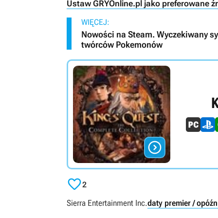
Ustaw GRYOnline.pl jako preferowane ź
WIĘCEJ:
Nowości na Steam. Wyczekiwany sym
twórców Pokemonów
K


2
Sierra Entertainment Inc.
daty premier / opóźn