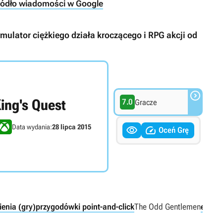
ródło wiadomości w Google
ulator ciężkiego działa kroczącego i RPG akcji od

ing's Quest
7.0
Gracze
Data wydania:
28 lipca 2015


Oceń Grę
ienia (gry)
przygodówki point-and-click
The Odd Gentlemen
epizo