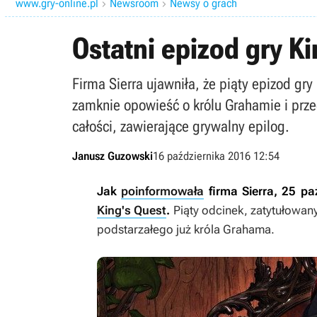
www.gry-online.pl
Newsroom
Newsy o grach


Ostatni epizod gry K
Firma Sierra ujawniła, że piąty epizod gr
zamknie opowieść o królu Grahamie i prze
całości, zawierające grywalny epilog.
Janusz Guzowski
16 października 2016 12:54
Jak
poinformowała
firma Sierra, 25 pa
King's Quest
.
Piąty odcinek, zatytułowan
podstarzałego już króla Grahama.