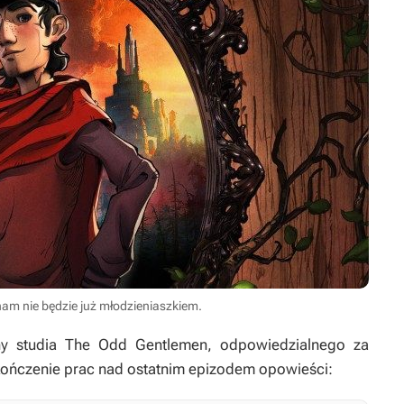
am nie będzie już młodzieniaszkiem.
wny studia The Odd Gentlemen, odpowiedzialnego za
kończenie prac nad ostatnim epizodem opowieści: