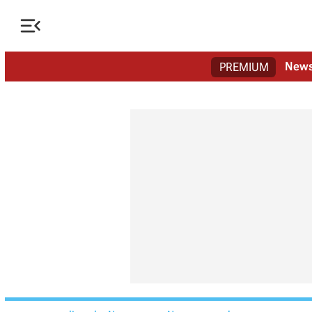

New
PREMIUM