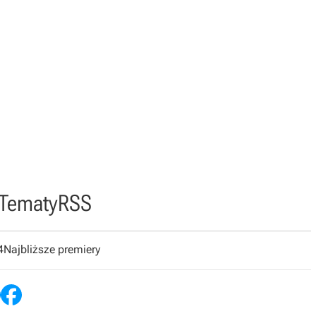
Tematy
RSS
4
Najbliższe premiery