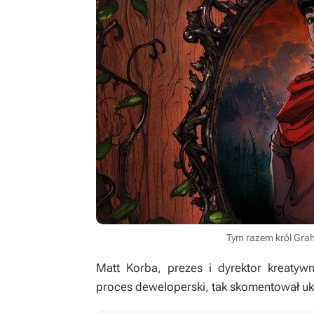
Tym razem król Grah
Matt Korba, prezes i dyrektor kreaty
proces deweloperski, tak skomentował u