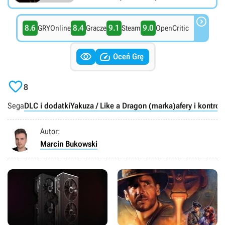

8.6
8.4
9.1
9.0
GRYOnline
Gracze
Steam
OpenCritic


Oceń Grę

8
Sega
DLC i dodatki
Yakuza / Like a Dragon (marka)
afery i kontro
Autor:
Marcin Bukowski