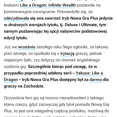
krokami
Like a Dragon: Infinite Wealth
postawiła na
kontrowersyjne rozwiązanie. Potwierdziło się, że
zdecydowała
się ona zawrzeć tryb Nowa Gra Plus jedynie
w droższych wersjach tytułu, tj. Deluxe i Ultimate, tym
samym pozbawiając tej opcji nabywców podstawowej
edycji tytułu.
Już we
wrześniu
zeszłego roku Sega ogłosiła, że takowy
plan istnieje, co spotkało się z
irytacją
graczy, jednak
niejasnym było, czy dotyczy on również angielskiego
wydania gry.
Szczególnie biorąc pod uwagę, że w
przypadku poprzedniej odsłony serii –
Yakuza: Like a
Dragon
– tryb Nowa Gra Plus dostępny był za
darmo
dla
graczy na Zachodzie.
Oczywiście fani gry są mocno niezadowoleni z takiego
stanu rzeczy, gdyż zazwyczaj gdy tytuł posiada Nową Grę
Plus, to jest ona integralną częścią produktu, możliwą do