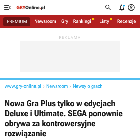




Newsroom
Gry
Rankingi
Listy
Recenzje
PREMIUM
www.gry-online.pl
Newsroom
Newsy o grach


Nowa Gra Plus tylko w edycjach
Deluxe i Ultimate. SEGA ponownie
obrywa za kontrowersyjne
rozwiązanie