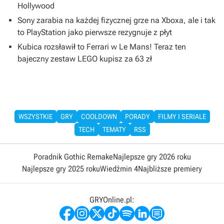
Hollywood
Sony zarabia na każdej fizycznej grze na Xboxa, ale i tak
to PlayStation jako pierwsze rezygnuje z płyt
Kubica rozsławił to Ferrari w Le Mans! Teraz ten
bajeczny zestaw LEGO kupisz za 63 zł
WSZYSTKIE
GRY
COOLDOWN
PORADY
FILMY I SERIALE
TECH
TEMATY
RSS
Poradnik Gothic Remake
Najlepsze gry 2026 roku
Najlepsze gry 2025 roku
Wiedźmin 4
Najbliższe premiery
GRYOnline.pl: