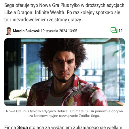
Sega oferuje tryb Nowa Gra Plus tylko w droższych edycjach
Like a Dragon: Infinite Wealth. Po raz kolejny spotkało się
to z niezadowoleniem ze strony graczy.

11
Marcin Bukowski
19 stycznia 2024 13:05
Nowa Gra Plus tylko w edycjach Deluxe i Ultimate. SEGA ponownie obrywa
za kontrowersyjne rozwiązanie
Źródło: Sega
.
Firma
Sega
stojąca za wydaniem zbliżającego się wielkimi