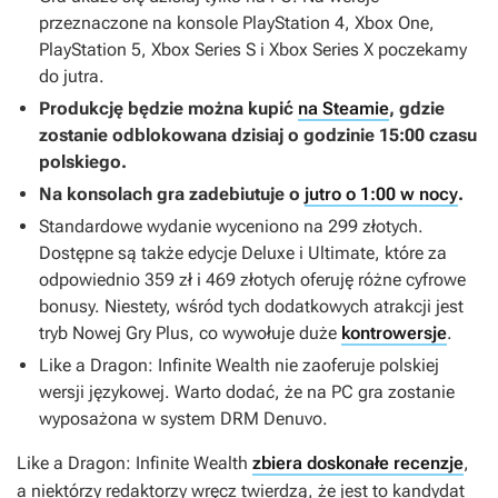
przeznaczone na konsole PlayStation 4, Xbox One,
PlayStation 5, Xbox Series S i Xbox Series X poczekamy
do jutra.
Produkcję będzie można kupić
na Steamie
, gdzie
zostanie odblokowana dzisiaj o godzinie 15:00 czasu
polskiego.
Na konsolach gra zadebiutuje o
jutro o 1:00 w nocy
.
Standardowe wydanie wyceniono na 299 złotych.
Dostępne są także edycje Deluxe i Ultimate, które za
odpowiednio 359 zł i 469 złotych oferuję różne cyfrowe
bonusy. Niestety, wśród tych dodatkowych atrakcji jest
tryb Nowej Gry Plus, co wywołuje duże
kontrowersje
.
Like a Dragon: Infinite Wealth
nie zaoferuje polskiej
wersji językowej. Warto dodać, że na PC gra zostanie
wyposażona w system DRM Denuvo.
Like a Dragon: Infinite Wealth
zbiera doskonałe recenzje
,
a niektórzy redaktorzy wręcz twierdzą, że jest to kandydat