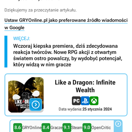
Dziękujemy za przeczytanie artykułu.
Ustaw GRYOnline.pl jako preferowane źródło wiadomości
w Google
WIĘCEJ:
Wczoraj kiepska premiera, dziś zdecydowana
reakcja twórców. Nowe RPG akcji z otwartym
światem ostro powalczy, by wydobyć potencjał,
który widzą w nim gracze
Like a Dragon: Infinite
Wealth

Data wydania:
25 stycznia 2024

8.6
8.4
9.1
9.0
GRYOnline
Gracze
Steam
OpenCritic