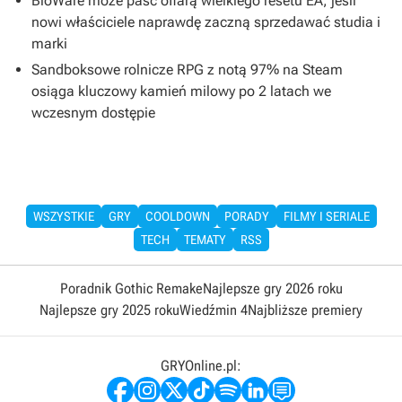
BioWare może paść ofiarą wielkiego resetu EA, jeśli
nowi właściciele naprawdę zaczną sprzedawać studia i
marki
Sandboksowe rolnicze RPG z notą 97% na Steam
osiąga kluczowy kamień milowy po 2 latach we
wczesnym dostępie
WSZYSTKIE
GRY
COOLDOWN
PORADY
FILMY I SERIALE
TECH
TEMATY
RSS
Poradnik Gothic Remake
Najlepsze gry 2026 roku
Najlepsze gry 2025 roku
Wiedźmin 4
Najbliższe premiery
GRYOnline.pl: