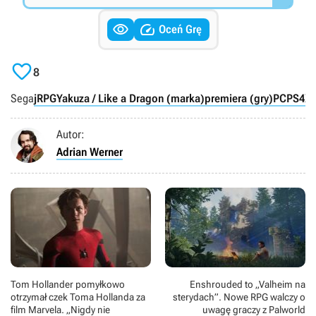


Oceń Grę

8
Sega
jRPG
Yakuza / Like a Dragon (marka)
premiera (gry)
PC
PS4
X
Autor:
Adrian Werner
Tom Hollander pomyłkowo
Enshrouded to „Valheim na
otrzymał czek Toma Hollanda za
sterydach”. Nowe RPG walczy o
film Marvela. „Nigdy nie
uwagę graczy z Palworld