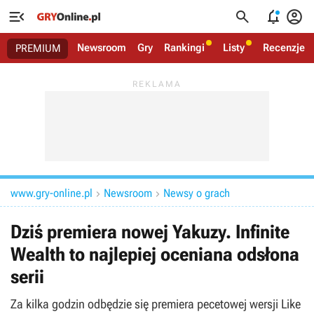




Newsroom
Gry
Rankingi
Listy
Recenzje
PREMIUM
www.gry-online.pl
Newsroom
Newsy o grach


Dziś premiera nowej Yakuzy. Infinite
Wealth to najlepiej oceniana odsłona
serii
Za kilka godzin odbędzie się premiera pecetowej wersji Like