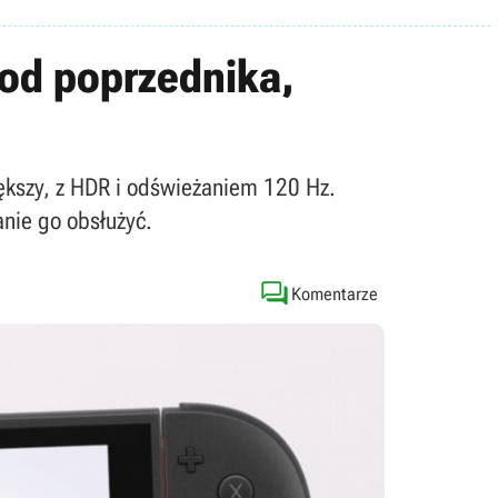
 od poprzednika,
ększy, z HDR i odświeżaniem 120 Hz.
anie go obsłużyć.

Komentarze