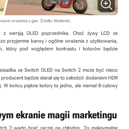
awić wrażenia z gier.
Źródło: Nintendo.
 2 z wersją OLED poprzednika. Choć żywy LCD ze
o przyjemne barwy i ogólne wrażenia z użytkowania,
m, który pod względem kontrastu i kolorów będzie
esiadka ze Switch OLED na Switch 2 może być nieco
producent będzie starał się to osłodzić dodaniem HDR
 W końcu piękne kolory to jedno, ale niemal 8-calowy
wym ekranie magii marketingu
itch 2 warto brać raczej na chłodno. To maksymalne