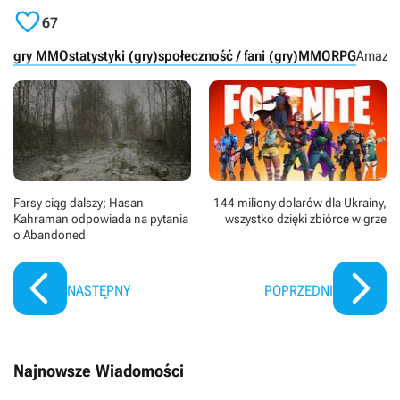

67
gry MMO
statystyki (gry)
społeczność / fani (gry)
MMORPG
Amazon
Farsy ciąg dalszy; Hasan
144 miliony dolarów dla Ukrainy,
Kahraman odpowiada na pytania
wszystko dzięki zbiórce w grze
o Abandoned
NASTĘPNY
POPRZEDNI
Najnowsze Wiadomości