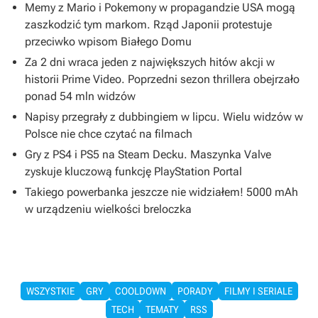
Memy z Mario i Pokemony w propagandzie USA mogą
zaszkodzić tym markom. Rząd Japonii protestuje
przeciwko wpisom Białego Domu
Za 2 dni wraca jeden z największych hitów akcji w
historii Prime Video. Poprzedni sezon thrillera obejrzało
ponad 54 mln widzów
Napisy przegrały z dubbingiem w lipcu. Wielu widzów w
Polsce nie chce czytać na filmach
Gry z PS4 i PS5 na Steam Decku. Maszynka Valve
zyskuje kluczową funkcję PlayStation Portal
Takiego powerbanka jeszcze nie widziałem! 5000 mAh
w urządzeniu wielkości breloczka
WSZYSTKIE
GRY
COOLDOWN
PORADY
FILMY I SERIALE
TECH
TEMATY
RSS