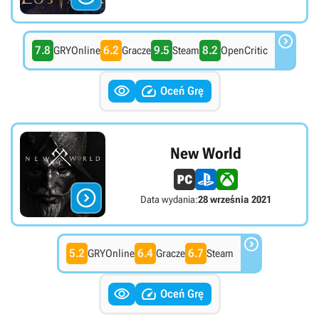

7.8
6.2
9.5
8.2
GRYOnline
Gracze
Steam
OpenCritic


Oceń Grę
New World

Data wydania:
28 września 2021

5.2
6.4
6.7
GRYOnline
Gracze
Steam


Oceń Grę