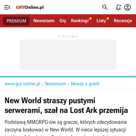




Newsroom
Gry
Rankingi
Listy
Recenzje
PREMIUM
www.gry-online.pl
Newsroom
Newsy o grach


New World straszy pustymi
serwerami, szał na Lost Ark przemija
Podstawą MMORPG-ów są gracze, których zdecydowanie
zaczyna brakować w New World. W nieco lepszej sytuacji