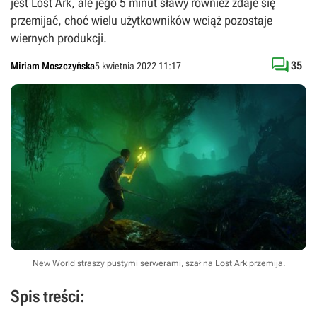
jest Lost Ark, ale jego 5 minut sławy również zdaje się
przemijać, choć wielu użytkowników wciąż pozostaje
wiernych produkcji.

35
Miriam Moszczyńska
5 kwietnia 2022 11:17
New World straszy pustymi serwerami, szał na Lost Ark przemija.
Spis treści: