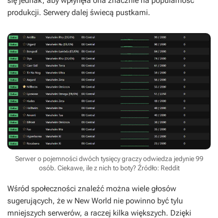
się jednak, aby wpłynęła ona znacznie na popularność
produkcji. Serwery dalej świecą pustkami.
Serwer o pojemności dwóch tysięcy graczy odwiedza jedynie 99
osób. Ciekawe, ile z nich to boty? Źródło: Reddit
Wśród społeczności znaleźć można wiele głosów
sugerujących, że w
New World
nie powinno być tylu
mniejszych serwerów, a raczej kilka większych. Dzięki