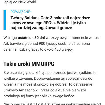
lepiej od
New World
.
POWIĄZANE:
Twórcy Baldur's Gate 3 pokazali najrzadsze
sceny ze swojego RPG-a. Widzieli je tylko
najbardziej zaangażowani gracze
W ciągu
ostatnich 30 dni
w szczytowym momencie w
Lost
Ark
bawiło się ponad 900 tysięcy osób, a uśredniona
dzienna liczba graczy to około 400 tysięcy.
Takie uroki MMORPG
Stworzenie gry, dla której społeczność jest wszystkim, to
wielkie wyzwanie. Doprowadzenie tej społeczności do
wrzenia nie może skończyć się dobrze. To ostrzeżenie
umknęło Amazonowi, przez co aktualnie pierwsza
produkcja tej firmy jest bliska swego końca.
Nieco inaczej jest z
Lost Ark
, które na rynku znajduje się od