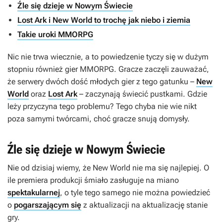
Źle się dzieje w Nowym Świecie
Lost Ark i New World to trochę jak niebo i ziemia
Takie uroki MMORPG
Nic nie trwa wiecznie, a to powiedzenie tyczy się w dużym
stopniu również gier MMORPG. Gracze zaczęli zauważać,
że serwery dwóch dość młodych gier z tego gatunku –
New
World
oraz
Lost Ark
–
zaczynają świecić pustkami. Gdzie
leży przyczyna tego problemu? Tego chyba nie wie nikt
poza samymi twórcami, choć gracze snują domysły.
Źle się dzieje w Nowym Świecie
Nie od dzisiaj wiemy, że
New World
nie ma się najlepiej. O
ile premiera produkcji śmiało zasługuje na miano
spektakularnej
, o tyle tego samego nie można powiedzieć
o
pogarszającym się
z aktualizacji na aktualizację stanie
gry.