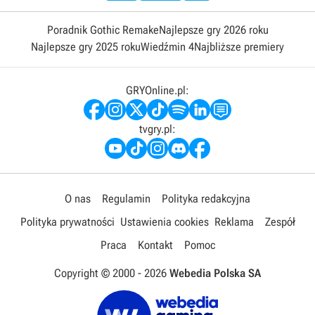
Poradnik Gothic Remake
Najlepsze gry 2026 roku
Najlepsze gry 2025 roku
Wiedźmin 4
Najbliższe premiery
GRYOnline.pl:
tvgry.pl:
O nas
Regulamin
Polityka redakcyjna
Polityka prywatności
Ustawienia cookies
Reklama
Zespół
Praca
Kontakt
Pomoc
Copyright © 2000 -
2026
Webedia Polska SA