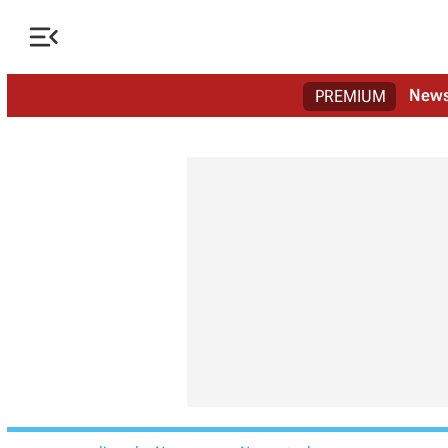

New
PREMIUM