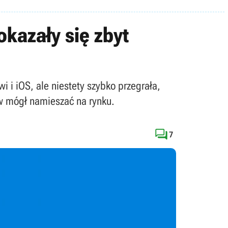
okazały się zbyt
i i iOS, ale niestety szybko przegrała,
w mógł namieszać na rynku.

7