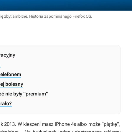
się zbyt ambitne. Historia zapomnianego Firefox OS.
racyjny
m
 telefonem
ej bolesny
oć nie były “premium”
grało?
k 2013. W kieszeni masz iPhone 4s albo może “piątkę”,