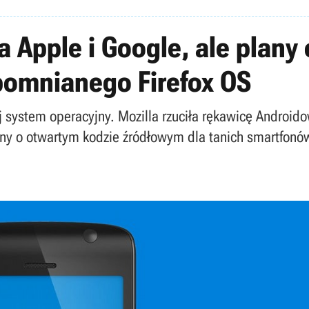
 Apple i Google, ale plany 
apomnianego Firefox OS
j system operacyjny. Mozilla rzuciła rękawicę Androidow
jny o otwartym kodzie źródłowym dla tanich smartfonó