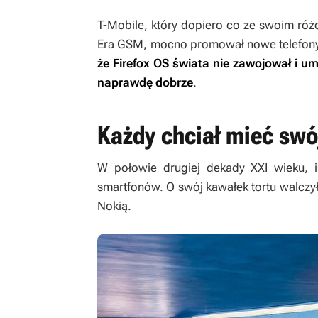
T-Mobile, który dopiero co ze swoim róż
Era GSM, mocno promował nowe telefony
że Firefox OS świata nie zawojował i u
naprawdę dobrze
.
Każdy chciał mieć swó
W połowie drugiej dekady XXI wieku, iO
smartfonów. O swój kawałek tortu walczy
Nokią.