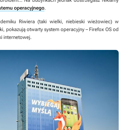
Androidem… Na budynkach jednak dostrzegasz reklamy
stemu operacyjnego
.
demiku Riwiera (taki wielki, niebieski wieżowiec) w
ki, pokazują otwarty system operacyjny – Firefox OS od
ki internetowej.