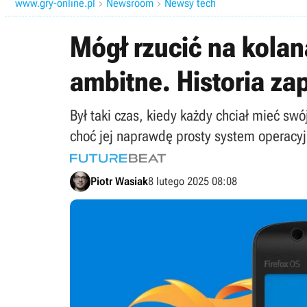
www.gry-online.pl
Newsroom
Newsy tech


Mógł rzucić na kolana
ambitne. Historia z
Był taki czas, kiedy każdy chciał mieć swó
choć jej naprawdę prosty system operacy
Piotr Wasiak
8 lutego 2025 08:08