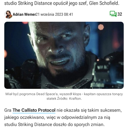
studio Striking Distance opuścił jego szef, Glen Schofield.

32
Adrian Werner
21 września 2023 08:41
Miał być pogromca Dead Space'a, wyszedł klops - kapitan opuszcza tonący
statek
Źródło: Krafton
.
Gra
The Callisto Protocol
nie okazała się takim sukcesem,
jakiego oczekiwano, więc w odpowiedzialnym za nią
studiu Striking Distance doszło do sporych zmian.