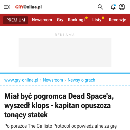




Newsroom
Gry
Rankingi
Listy
Recenzje
PREMIUM
www.gry-online.pl
Newsroom
Newsy o grach


Miał być pogromca Dead Space'a,
wyszedł klops - kapitan opuszcza
tonący statek
Po porażce The Callisto Protocol odpowiedzialne za grę