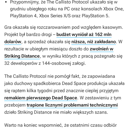
Przypomnijmy, że
The Callisto Protocol
ukazało się w
grudniu ubiegłego roku na PC oraz konsolach Xbox One,
PlayStation 4, Xbox Series X/S oraz PlayStation 5.
Gra okazała się rozczarowaniem pod względem kasowym.
Projekt był bardzo drogi –
budżet wyniósł aż 162 mln
dolarów
, a sprzedaż okazała się
niższa, niż zakładano
. W
rezultacie w ubiegłym miesiącu doszło do
zwolnień w
Striking Distance
, w wyniku których z pracą pożegnało się
32 deweloperów z 144-osobowej załogi.
The Callisto Protocol
nie pomógł fakt, że zapowiadana
jako duchowy spadkobierca
Dead Space
produkcja ukazała
się raptem kilka tygodni przed znacznie cieplej przyjętym
remakiem pierwszego Dead Space
. W zestawieniu z tym
przebojem
trapione licznymi problemami technicznymi
dzieło Striking Distance nie miało większych szans.
Warto na koniec wspomnieć, że ostatnimi czasu odbiór