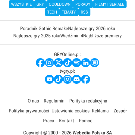
WSZYSTKIE
GRY
COOLDOWN
PORADY
FILMY I SERIALE
TECH
TEMATY
RSS
Poradnik Gothic Remake
Najlepsze gry 2026 roku
Najlepsze gry 2025 roku
Wiedźmin 4
Najbliższe premiery
GRYOnline.pl:
tvgry.pl:
O nas
Regulamin
Polityka redakcyjna
Polityka prywatności
Ustawienia cookies
Reklama
Zespół
Praca
Kontakt
Pomoc
Copyright © 2000 -
2026
Webedia Polska SA