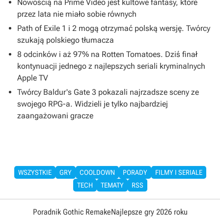
Nowością na Prime Video jest kultowe fantasy, które
przez lata nie miało sobie równych
Path of Exile 1 i 2 mogą otrzymać polską wersję. Twórcy
szukają polskiego tłumacza
8 odcinków i aż 97% na Rotten Tomatoes. Dziś finał
kontynuacji jednego z najlepszych seriali kryminalnych
Apple TV
Twórcy Baldur's Gate 3 pokazali najrzadsze sceny ze
swojego RPG-a. Widzieli je tylko najbardziej
zaangażowani gracze
WSZYSTKIE
GRY
COOLDOWN
PORADY
FILMY I SERIALE
TECH
TEMATY
RSS
Poradnik Gothic Remake
Najlepsze gry 2026 roku