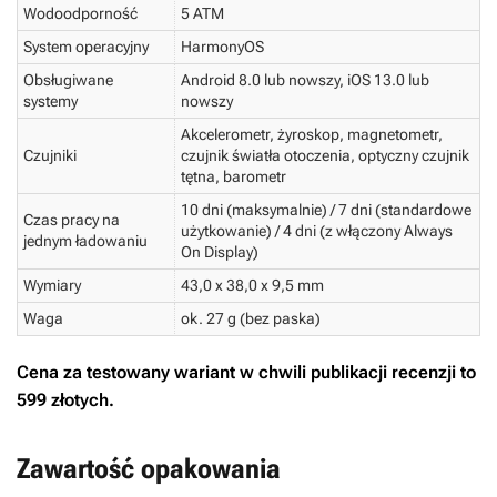
Wodoodporność
5 ATM
System operacyjny
HarmonyOS
Obsługiwane
Android 8.0 lub nowszy, iOS 13.0 lub
systemy
nowszy
Akcelerometr, żyroskop, magnetometr,
Czujniki
czujnik światła otoczenia, optyczny czujnik
tętna, barometr
10 dni (maksymalnie) / 7 dni (standardowe
Czas pracy na
użytkowanie) / 4 dni (z włączony Always
jednym ładowaniu
On Display)
Wymiary
43,0 x 38,0 x 9,5 mm
Waga
ok. 27 g (bez paska)
Cena za testowany wariant w chwili publikacji recenzji to
599 złotych.
Zawartość opakowania