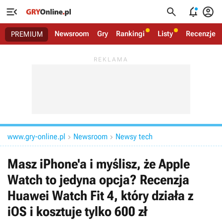




Newsroom
Gry
Rankingi
Listy
Recenzje
PREMIUM
www.gry-online.pl
Newsroom
Newsy tech


Masz iPhone'a i myślisz, że Apple
Watch to jedyna opcja? Recenzja
Huawei Watch Fit 4, który działa z
iOS i kosztuje tylko 600 zł