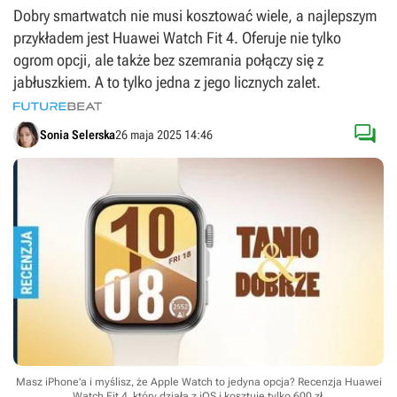
Dobry smartwatch nie musi kosztować wiele, a najlepszym
przykładem jest Huawei Watch Fit 4. Oferuje nie tylko
ogrom opcji, ale także bez szemrania połączy się z
jabłuszkiem. A to tylko jedna z jego licznych zalet.

Sonia Selerska
26 maja 2025 14:46
Masz iPhone'a i myślisz, że Apple Watch to jedyna opcja? Recenzja Huawei
Watch Fit 4, który działa z iOS i kosztuje tylko 600 zł.