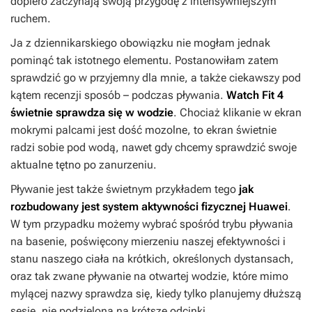
dopiero zaczynają swoją przygodę z intensywniejszym
ruchem.
Ja z dziennikarskiego obowiązku nie mogłam jednak
pominąć tak istotnego elementu. Postanowiłam zatem
sprawdzić go w przyjemny dla mnie, a także ciekawszy pod
kątem recenzji sposób – podczas pływania.
Watch Fit 4
świetnie sprawdza się w wodzie
. Chociaż klikanie w ekran
mokrymi palcami jest dość mozolne, to ekran świetnie
radzi sobie pod wodą, nawet gdy chcemy sprawdzić swoje
aktualne tętno po zanurzeniu.
Pływanie jest także świetnym przykładem tego
jak
rozbudowany jest system aktywności fizycznej Huawei
.
W tym przypadku możemy wybrać spośród trybu pływania
na basenie, poświęcony mierzeniu naszej efektywności i
stanu naszego ciała na krótkich, określonych dystansach,
oraz tak zwane pływanie na otwartej wodzie, które mimo
mylącej nazwy sprawdza się, kiedy tylko planujemy dłuższą
sesję, nie podzieloną na krótsze odcinki.