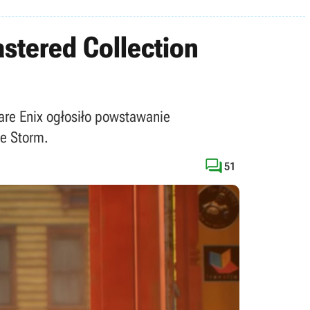
mastered Collection
uare Enix ogłosiło powstawanie
he Storm.

51