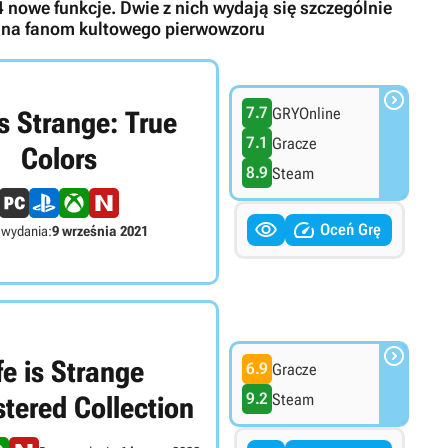
nowe funkcje. Dwie z nich wydają się szczególnie
nana fanom kultowego pierwowzoru

7.7
GRYOnline
is Strange: True
7.1
Gracze
Colors
8.9
Steam


Oceń Grę
 wydania:
9 września 2021

fe is Strange
6.9
Gracze
9.2
Steam
tered Collection