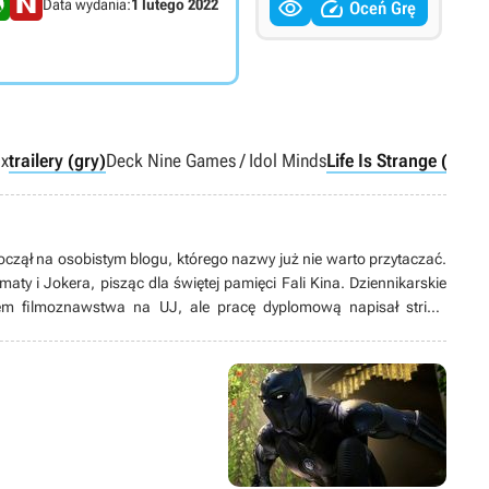


Data wydania:
1 lutego 2022
Oceń Grę
ix
trailery (gry)
Deck Nine Games / Idol Minds
Life Is Strange (mark
czął na osobistym blogu, którego nazwy już nie warto przytaczać.
maty i Jokera, pisząc dla świętej pamięci Fali Kina. Dziennikarskie
m filmoznawstwa na UJ, ale pracę dyplomową napisał stricte
ca 2020 roku, na początku skrobał na potęgę o kinematografii,
pewnym momencie stał się człowiekiem od wszystkiego. Aktualnie
licystyki. Od lat męczy najdziwniejsze „indyki” i ogląda arthouse’owe
modernizm. Docenia siłę absurdu. Pewnie dlatego zdecydował się
 boiskach jako sędzia piłkarski (z marnym skutkiem). Przesadnie
sty.