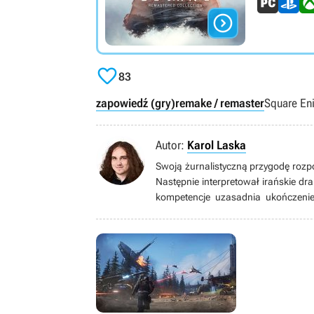


83
zapowiedź (gry)
remake / remaster
Square En
Autor:
Karol Laska
Swoją żurnalistyczną przygodę rozpo
Następnie interpretował irańskie dra
kompetencje uzasadnia ukończenie
groznawczą. W GOL-u działa od mar
następnie wbił do newsroomu, a w 
redaguje i tworzy treści w dziale pub
filmy – ubóstwia surrealizm i post
przez 2 lata biegać na B-klasowych
filozofuje, więc uważajcie na jego tek