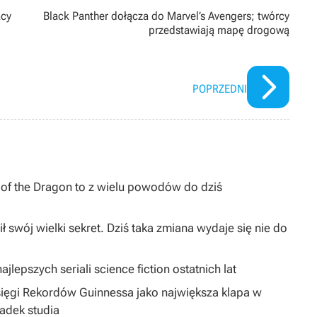
acy
Black Panther dołącza do Marvel’s Avengers; twórcy
przedstawiają mapę drogową
POPRZEDNI
I of the Dragon to z wielu powodów do dziś
ł swój wielki sekret. Dziś taka zmiana wydaje się nie do
jlepszych seriali science fiction ostatnich lat
sięgi Rekordów Guinnessa jako największa klapa w
padek studia