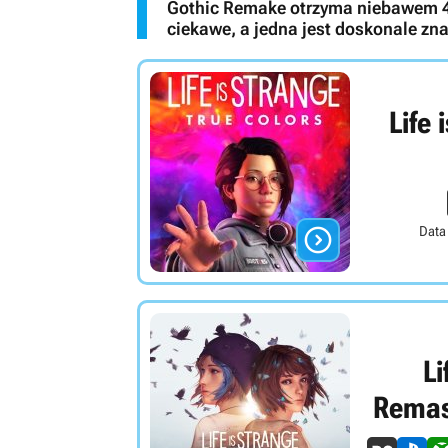
Gothic Remake otrzyma niebawem 4 
ciekawe, a jedna jest doskonale z
Life 

Data
Li
Remas