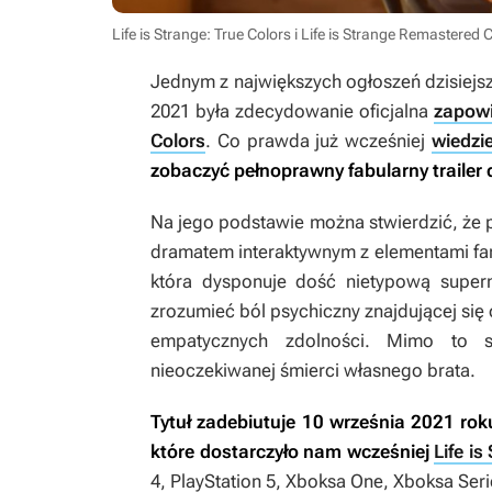
Life is Strange: True Colors i Life is Strange Remastered 
Jednym z największych ogłoszeń dzisiejsze
2021 była zdecydowanie oficjalna
zapow
Colors
. Co prawda już wcześniej
wiedzi
zobaczyć pełnoprawny fabularny trailer 
Na jego podstawie można stwierdzić, że
dramatem interaktywnym z elementami fan
która dysponuje dość nietypową superm
zrozumieć ból psychiczny znajdującej się
empatycznych zdolności. Mimo to s
nieoczekiwanej śmierci własnego brata.
Tytuł zadebiutuje 10 września 2021 rok
które dostarczyło nam wcześniej
Life i
4, PlayStation 5, Xboksa One, Xboksa Seri