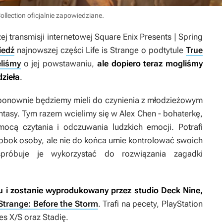
Collection oficjalnie zapowiedziane.
j transmisji internetowej Square Enix Presents | Spring
iedź
najnowszej części
Life is Strange
o podtytule
True
eliśmy
o jej powstawaniu,
ale dopiero teraz mogliśmy
dzieła
.
 ponownie będziemy mieli do czynienia z młodzieżowym
tasy. Tym razem wcielimy się w Alex Chen - bohaterkę,
ocą czytania i odczuwania ludzkich emocji. Potrafi
 obok osoby, ale nie do końca umie kontrolować swoich
próbuje je wykorzystać do rozwiązania zagadki
u i zostanie wyprodukowany przez studio Deck Nine,
s Strange: Before the Storm
. Trafi na pecety, PlayStation
es X/S oraz Stadię.