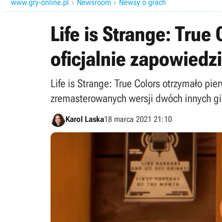
www.gry-online.pl
Newsroom
Newsy o grach


Life is Strange: True
oficjalnie zapowiedz
Life is Strange: True Colors otrzymało pi
zremasterowanych wersji dwóch innych gier 
Karol Laska
18 marca 2021 21:10