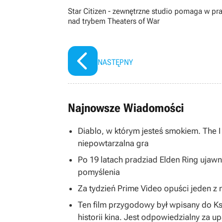
Star Citizen - zewnętrzne studio pomaga w pr
nad trybem Theaters of War
NASTĘPNY
Najnowsze Wiadomości
Diablo, w którym jesteś smokiem. The 
niepowtarzalna gra
Po 19 latach pradziad Elden Ring ujawni
pomyślenia
Za tydzień Prime Video opuści jeden z na
Ten film przygodowy był wpisany do K
historii kina. Jest odpowiedzialny za u