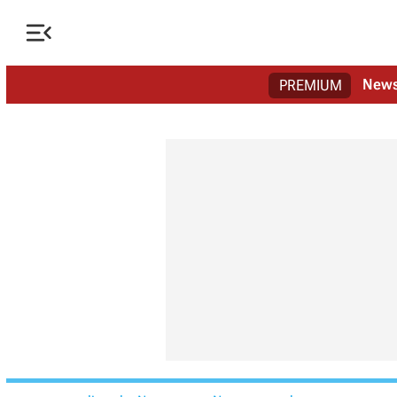

New
PREMIUM