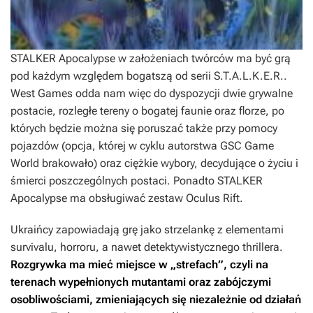
STALKER Apocalypse
w założeniach twórców ma być grą
pod każdym względem bogatszą od serii
S.T.A.L.K.E.R.
.
West Games odda nam więc do dyspozycji dwie grywalne
postacie, rozległe tereny o bogatej faunie oraz florze, po
których będzie można się poruszać także przy pomocy
pojazdów (opcja, której w cyklu autorstwa GSC Game
World brakowało) oraz ciężkie wybory, decydujące o życiu i
śmierci poszczególnych postaci. Ponadto
STALKER
Apocalypse
ma obsługiwać zestaw Oculus Rift.
Ukraińcy zapowiadają grę jako strzelankę z elementami
survivalu, horroru, a nawet detektywistycznego thrillera.
Rozgrywka ma mieć miejsce w „strefach”, czyli na
terenach wypełnionych mutantami oraz zabójczymi
osobliwościami, zmieniających się niezależnie od działań