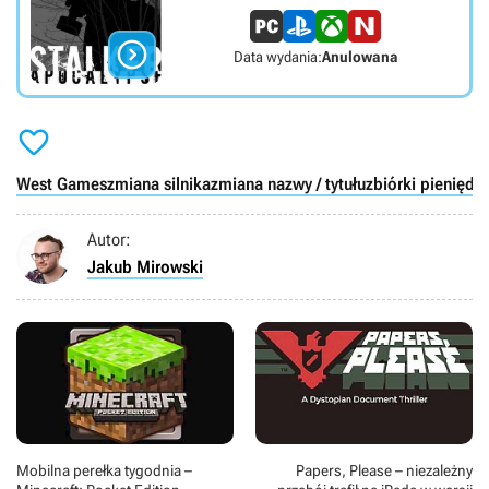

Data wydania:
Anulowana

West Games
zmiana silnika
zmiana nazwy / tytułu
zbiórki pieniędz
Autor:
Jakub Mirowski
Mobilna perełka tygodnia –
Papers, Please – niezależny