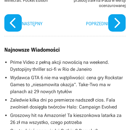
Minecraft: Pocket Edition
przebój trafił na iPada w wersji
ocenzurowanej
NASTĘPNY
POPRZEDNI
Najnowsze Wiadomości
Prime Video z pełną akcji nowością na weekend.
Dystopijny thriller sci-fi w Rio de Janeiro
Wydawca GTA 6 nie ma wątpliwości: cena gry Rockstar
Games to „niesamowita okazja”. Take-Two ma w
planach aż 29 nowych tytułów
Zaledwie kilka dni po premierze nadszedł cios. Fala
zwolnień dosięgła twórców Halo: Campaign Evolved
Groszowy hit na Amazonie! Ta kieszonkowa latarka za
26 zł ma wszystko, czego potrzeba