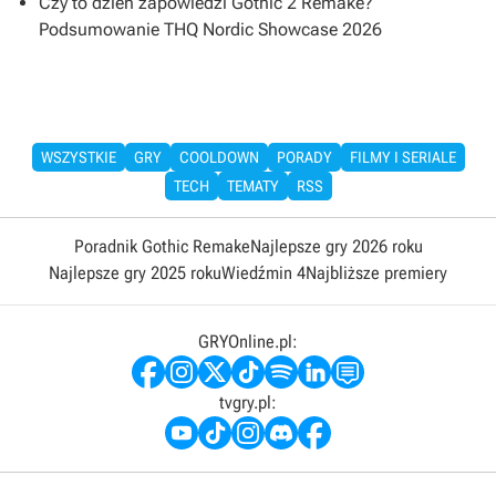
Czy to dzień zapowiedzi Gothic 2 Remake?
Podsumowanie THQ Nordic Showcase 2026
WSZYSTKIE
GRY
COOLDOWN
PORADY
FILMY I SERIALE
TECH
TEMATY
RSS
Poradnik Gothic Remake
Najlepsze gry 2026 roku
Najlepsze gry 2025 roku
Wiedźmin 4
Najbliższe premiery
GRYOnline.pl:
tvgry.pl: