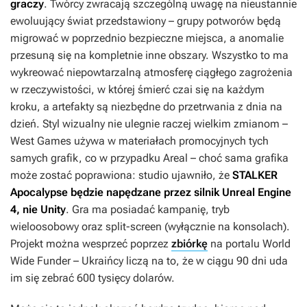
graczy
. Twórcy zwracają szczególną uwagę na nieustannie
ewoluujący świat przedstawiony – grupy potworów będą
migrować w poprzednio bezpieczne miejsca, a anomalie
przesuną się na kompletnie inne obszary. Wszystko to ma
wykreować niepowtarzalną atmosferę ciągłego zagrożenia
w rzeczywistości, w której śmierć czai się na każdym
kroku, a artefakty są niezbędne do przetrwania z dnia na
dzień. Styl wizualny nie ulegnie raczej wielkim zmianom –
West Games używa w materiałach promocyjnych tych
samych grafik, co w przypadku
Areal
– choć sama grafika
może zostać poprawiona: studio ujawniło, że
STALKER
Apocalypse
będzie napędzane przez silnik Unreal Engine
4, nie Unity
. Gra ma posiadać kampanię, tryb
wieloosobowy oraz split-screen (wyłącznie na konsolach).
Projekt można wesprzeć poprzez
zbiórkę
na portalu World
Wide Funder – Ukraińcy liczą na to, że w ciągu 90 dni uda
im się zebrać 600 tysięcy dolarów.