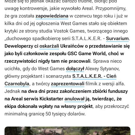
Może się to jednak okazać bardzo trudne, biorąc pod
uwagę kontrowersje, jakie wywołało
Areal
. Przypomnijmy,
że gra została
zapowiedziana
w czerwcu tego roku i już w
kilka dni od jej ogłoszenia West Games stało się obiektem
krytyki ze strony studia Vostok Games, tworzącego innego
„duchowego spadkobiercę serii
S.T.A.L.K.E.R.
-
Survarium
.
Deweloperzy ci
oskarżali
Ukraińców o przedstawianie się
jako byli członkowie zespołu GSC Game World, choć w
rzeczywistości nigdy tam nie pracowali
. Sprawa nieco
ucichła, gdy do West Games
dołączył
Alexey Sytyanov,
główny projektant i scenarzysta
S.T.A.L.K.E.R. - Cień
Czarnobyla
, a twórcy
zaprezentowali
filmik z wersji alfa.
Jednak
na dwa dni przez zakończeniem zbiórki funduszy
na
Areal
serwis Kickstarter
anulował
ją, twierdząc, że
ekipa dokonała wpłaty na własny projekt
, aby przekroczyć
minimalną granicę 50 tysięcy dolarów.