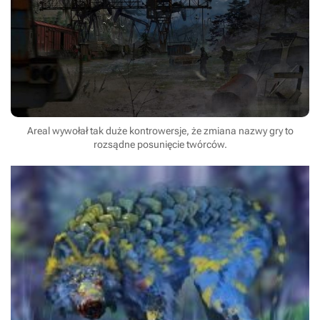
Areal wywołał tak duże kontrowersje, że zmiana nazwy gry to
rozsądne posunięcie twórców.