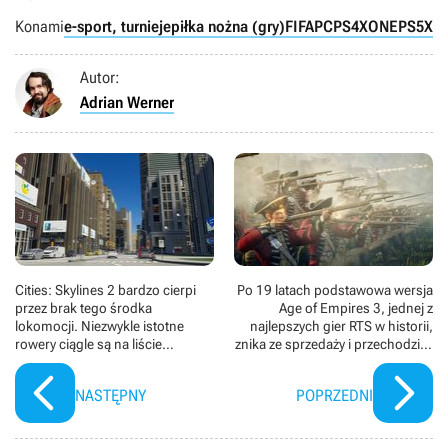
Konami
e-sport, turnieje
piłka nożna (gry)
FIFA
PC
PS4
XONE
PS5
XS
Autor:
Adrian Werner
Cities: Skylines 2 bardzo cierpi
Po 19 latach podstawowa wersja
przez brak tego środka
Age of Empires 3, jednej z
lokomocji. Niezwykle istotne
najlepszych gier RTS w historii,
rowery ciągle są na liście
znika ze sprzedaży i przechodzi w
priorytetów studia Colossal
stan offline
Order
NASTĘPNY
POPRZEDNI