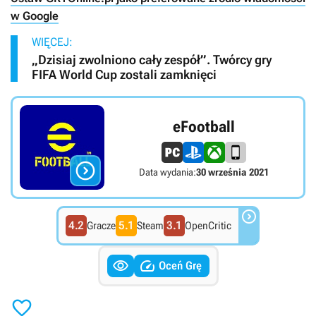
w Google
WIĘCEJ:
„Dzisiaj zwolniono cały zespół”. Twórcy gry
FIFA World Cup zostali zamknięci
eFootball

Data wydania:
30 września 2021

4.2
5.1
3.1
Gracze
Steam
OpenCritic


Oceń Grę
