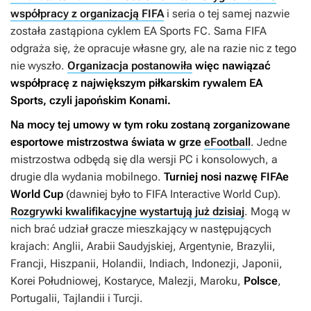
współpracy z organizacją FIFA
i seria o tej samej nazwie
została zastąpiona cyklem
EA Sports FC
. Sama FIFA
odgraża się, że opracuje własne gry, ale na razie nic z tego
nie wyszło.
Organizacja postanowiła
więc nawiązać
współpracę z największym piłkarskim rywalem EA
Sports, czyli japońskim Konami.
Na mocy tej umowy w tym roku zostaną zorganizowane
esportowe mistrzostwa świata w grze
eFootball
. Jedne
mistrzostwa odbędą się dla wersji PC i konsolowych, a
drugie dla wydania mobilnego.
Turniej nosi nazwę FIFAe
World Cup
(dawniej było to FIFA Interactive World Cup).
Rozgrywki kwalifikacyjne wystartują już dzisiaj
. Mogą w
nich brać udział gracze mieszkający w następujących
krajach: Anglii, Arabii Saudyjskiej, Argentynie, Brazylii,
Francji, Hiszpanii, Holandii, Indiach, Indonezji, Japonii,
Korei Południowej, Kostaryce, Malezji, Maroku,
Polsce
,
Portugalii, Tajlandii i Turcji.