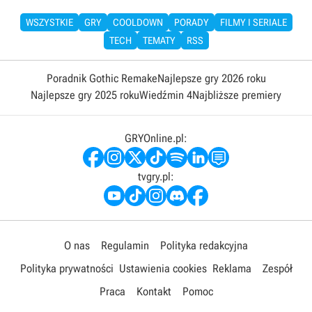
WSZYSTKIE
GRY
COOLDOWN
PORADY
FILMY I SERIALE
TECH
TEMATY
RSS
Poradnik Gothic Remake
Najlepsze gry 2026 roku
Najlepsze gry 2025 roku
Wiedźmin 4
Najbliższe premiery
GRYOnline.pl:
tvgry.pl:
O nas
Regulamin
Polityka redakcyjna
Polityka prywatności
Ustawienia cookies
Reklama
Zespół
Praca
Kontakt
Pomoc