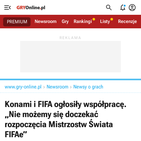




Newsroom
Gry
Rankingi
Listy
Recenzje
PREMIUM
www.gry-online.pl
Newsroom
Newsy o grach


Konami i FIFA ogłosiły współpracę.
„Nie możemy się doczekać
rozpoczęcia Mistrzostw Świata
FIFAe”