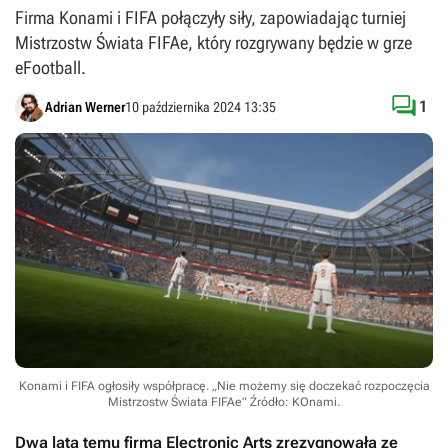
Firma Konami i FIFA połączyły siły, zapowiadając turniej
Mistrzostw Świata FIFAe, który rozgrywany będzie w grze
eFootball.

1
Adrian Werner
10 października 2024 13:35
Konami i FIFA ogłosiły współpracę. „Nie możemy się doczekać rozpoczęcia
Mistrzostw Świata FIFAe”
Źródło: KOnami
.
Dwa lata temu firma Electronic Arts zrezygnowała ze