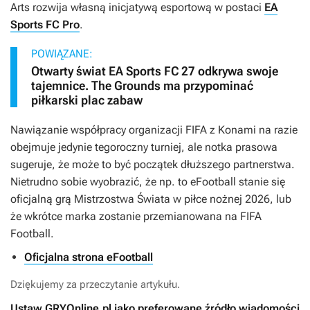
Arts rozwija własną inicjatywą esportową w postaci
EA
Sports FC Pro
.
POWIĄZANE:
Otwarty świat EA Sports FC 27 odkrywa swoje
tajemnice. The Grounds ma przypominać
piłkarski plac zabaw
Nawiązanie współpracy organizacji FIFA z Konami na razie
obejmuje jedynie tegoroczny turniej, ale notka prasowa
sugeruje, że może to być początek dłuższego partnerstwa.
Nietrudno sobie wyobrazić, że np. to
eFootball
stanie się
oficjalną grą Mistrzostwa Świata w piłce nożnej 2026, lub
że wkrótce marka zostanie przemianowana na
FIFA
Football
.
Oficjalna strona eFootball
Dziękujemy za przeczytanie artykułu.
Ustaw GRYOnline.pl jako preferowane źródło wiadomości