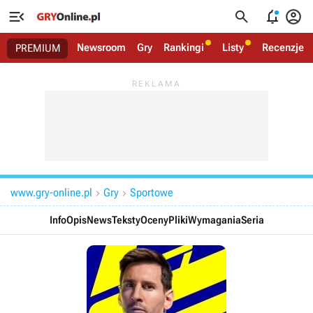




Newsroom
Gry
Rankingi
Listy
Recenzje
PREMIUM
www.gry-online.pl
Gry
Sportowe


Info
Opis
News
Teksty
Oceny
Pliki
Wymagania
Seria