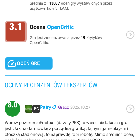
Średnia z
113877
ocen gry wystawionych przez
użytkowników STEAM.
3.1
Ocena
OpenCritic

Gra jest zrecenzowana przez
19
Krytyków
OpenCritic.

OCEŃ GRĘ
OCENY RECENZENTÓW I EKSPERTÓW
8.0

Patryk7
Gracz
2025.10.27
Wbrew pozorom eFootball (dawny PES) to wcale nie taka zła gra
jest. Jak na darmówkę z porządną grafiką, fajnym gameplayem i
otoczką stadionową, to naprawdę robi robotę. Mimo średnich ocen,