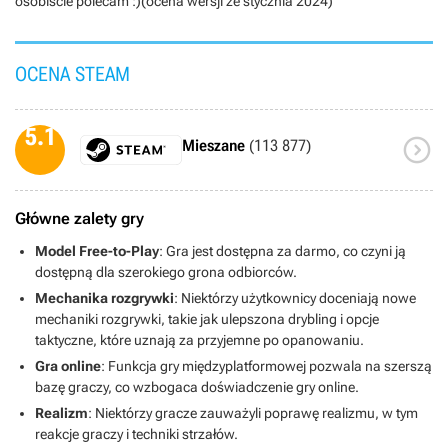
osobiście polecam :)(ocena wersji ze stycznia 2024)
OCENA STEAM
5.1

Mieszane
(113 877)
Główne zalety gry
Model Free-to-Play
: Gra jest dostępna za darmo, co czyni ją
dostępną dla szerokiego grona odbiorców.
Mechanika rozgrywki
: Niektórzy użytkownicy doceniają nowe
mechaniki rozgrywki, takie jak ulepszona drybling i opcje
taktyczne, które uznają za przyjemne po opanowaniu.
Gra online
: Funkcja gry międzyplatformowej pozwala na szerszą
bazę graczy, co wzbogaca doświadczenie gry online.
Realizm
: Niektórzy gracze zauważyli poprawę realizmu, w tym
reakcje graczy i techniki strzałów.