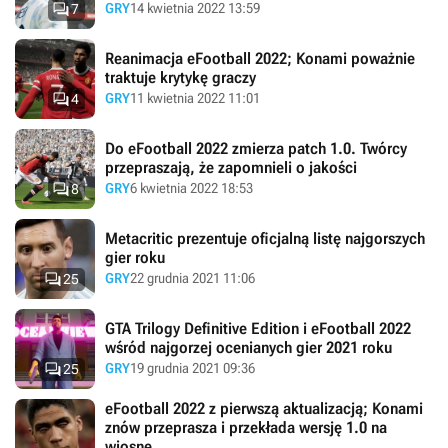

GRY
14 kwietnia 2022 13:59
7
Reanimacja eFootball 2022; Konami poważnie
traktuje krytykę graczy

GRY
11 kwietnia 2022 11:01
4
Do eFootball 2022 zmierza patch 1.0. Twórcy
przepraszają, że zapomnieli o jakości

GRY
6 kwietnia 2022 18:53
8
Metacritic prezentuje oficjalną listę najgorszych
gier roku

GRY
22 grudnia 2021 11:06
25
GTA Trilogy Definitive Edition i eFootball 2022
wśród najgorzej ocenianych gier 2021 roku

GRY
19 grudnia 2021 09:36
25
eFootball 2022 z pierwszą aktualizacją; Konami
znów przeprasza i przekłada wersję 1.0 na
wiosnę