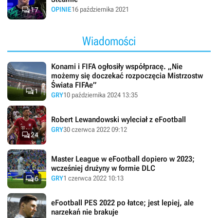

OPINIE
16 października 2021
17
Wiadomości
Konami i FIFA ogłosiły współpracę. „Nie
możemy się doczekać rozpoczęcia Mistrzostw
Świata FIFAe”

1
GRY
10 października 2024 13:35
Robert Lewandowski wyleciał z eFootball
GRY
30 czerwca 2022 09:12

24
Master League w eFootball dopiero w 2023;
wcześniej drużyny w formie DLC

GRY
1 czerwca 2022 10:13
6
eFootball PES 2022 po łatce; jest lepiej, ale
narzekań nie brakuje