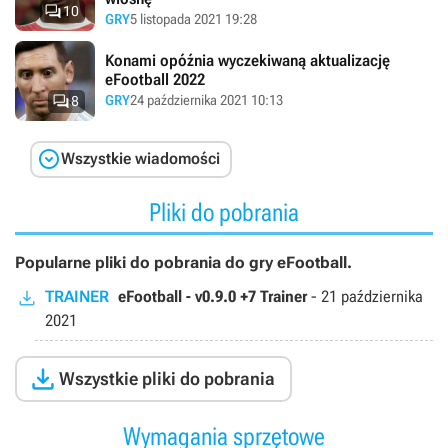

10
GRY
5 listopada 2021 19:28
Konami opóźnia wyczekiwaną aktualizację
eFootball 2022

GRY
24 października 2021 10:13
8

Wszystkie wiadomości
Pliki do pobrania
Popularne pliki do pobrania do gry eFootball.
TRAINER
eFootball - v0.9.0 +7 Trainer
-
21 października
2021

Wszystkie pliki do pobrania
Wymagania sprzętowe