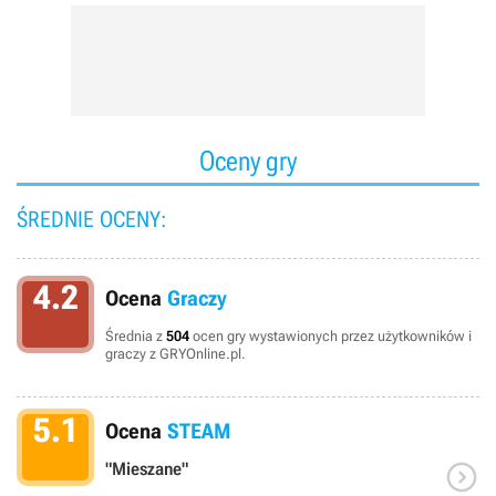
Oceny gry
ŚREDNIE OCENY:
4.2
Ocena
Graczy
Średnia z
504
ocen gry wystawionych przez użytkowników i
graczy z GRYOnline.pl.
5.1
Ocena
STEAM

"Mieszane"