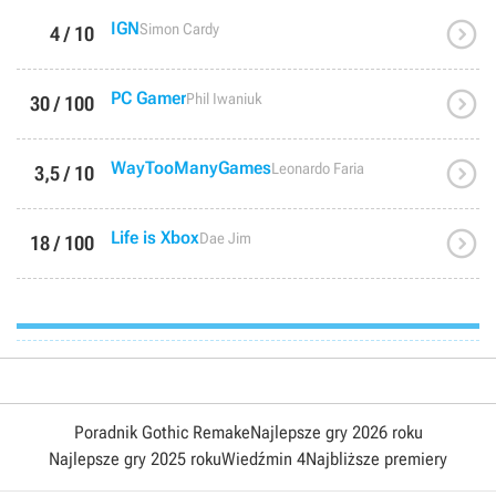

IGN
Simon Cardy
4 / 10

PC Gamer
Phil Iwaniuk
30 / 100

WayTooManyGames
Leonardo Faria
3,5 / 10

Life is Xbox
Dae Jim
18 / 100
Poradnik Gothic Remake
Najlepsze gry 2026 roku
Najlepsze gry 2025 roku
Wiedźmin 4
Najbliższe premiery