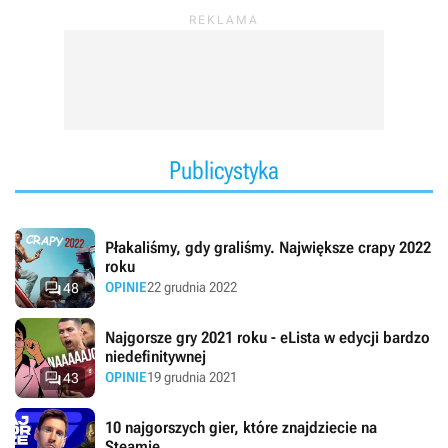
oraz
World Soccer: Winning Eleven
(Japonia, Korea
Południowa).
Publicystyka
Płakaliśmy, gdy graliśmy. Największe crapy 2022
roku

OPINIE
22 grudnia 2022
48
Najgorsze gry 2021 roku - eLista w edycji bardzo
niedefinitywnej

OPINIE
19 grudnia 2021
43
10 najgorszych gier, które znajdziecie na
Steamie