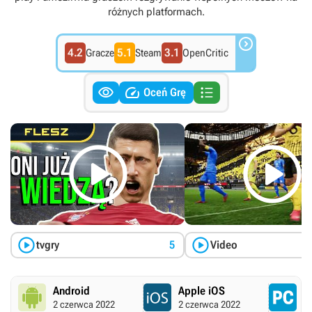
różnych platformach.

4.2
5.1
3.1
Gracze
Steam
OpenCritic



Oceń Grę




tvgry
5
Video
Android
Apple iOS
P
2 czerwca 2022
2 czerwca 2022
3