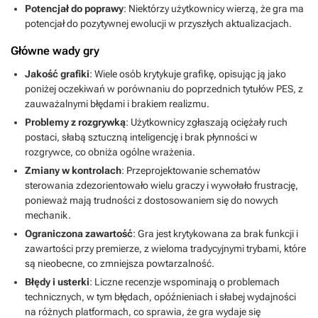
Potencjał do poprawy
: Niektórzy użytkownicy wierzą, że gra ma
potencjał do pozytywnej ewolucji w przyszłych aktualizacjach.
Główne wady gry
Jakość grafiki
: Wiele osób krytykuje grafikę, opisując ją jako
poniżej oczekiwań w porównaniu do poprzednich tytułów PES, z
zauważalnymi błędami i brakiem realizmu.
Problemy z rozgrywką
: Użytkownicy zgłaszają ociężały ruch
postaci, słabą sztuczną inteligencję i brak płynności w
rozgrywce, co obniża ogólne wrażenia.
Zmiany w kontrolach
: Przeprojektowanie schematów
sterowania zdezorientowało wielu graczy i wywołało frustrację,
ponieważ mają trudności z dostosowaniem się do nowych
mechanik.
Ograniczona zawartość
: Gra jest krytykowana za brak funkcji i
zawartości przy premierze, z wieloma tradycyjnymi trybami, które
są nieobecne, co zmniejsza powtarzalność.
Błędy i usterki
: Liczne recenzje wspominają o problemach
technicznych, w tym błędach, opóźnieniach i słabej wydajności
na różnych platformach, co sprawia, że gra wydaje się