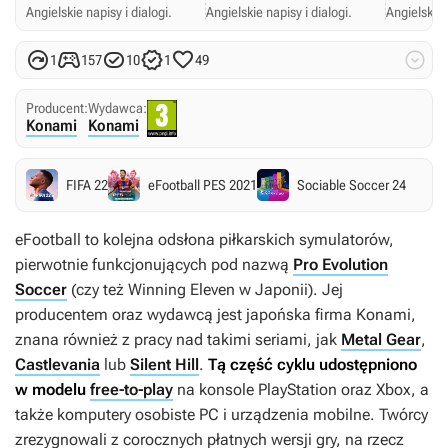
Angielskie napisy i dialogi.
Angielskie napisy i dialogi.
Angielskie 






1
157
10
1
49
Producent:
Wydawca:
Konami
Konami
FIFA 22
eFootball PES 2021
Sociable Soccer 24
eFootball
to kolejna odsłona piłkarskich symulatorów,
pierwotnie funkcjonujących pod nazwą
Pro Evolution
Soccer
(czy też
Winning Eleven
w Japonii). Jej
producentem oraz wydawcą jest japońska firma Konami,
znana również z pracy nad takimi seriami, jak
Metal Gear
,
Castlevania
lub
Silent Hill
.
Tą część cyklu udostępniono
w modelu
free-to-play
na konsole PlayStation oraz Xbox, a
także komputery osobiste PC i urządzenia mobilne. Twórcy
zrezygnowali z corocznych płatnych wersji gry, na rzecz