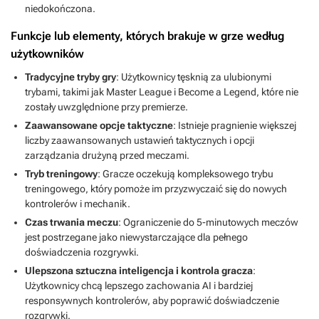
niedokończona.
Funkcje lub elementy, których brakuje w grze według
użytkowników
Tradycyjne tryby gry
: Użytkownicy tęsknią za ulubionymi
trybami, takimi jak Master League i Become a Legend, które nie
zostały uwzględnione przy premierze.
Zaawansowane opcje taktyczne
: Istnieje pragnienie większej
liczby zaawansowanych ustawień taktycznych i opcji
zarządzania drużyną przed meczami.
Tryb treningowy
: Gracze oczekują kompleksowego trybu
treningowego, który pomoże im przyzwyczaić się do nowych
kontrolerów i mechanik.
Czas trwania meczu
: Ograniczenie do 5-minutowych meczów
jest postrzegane jako niewystarczające dla pełnego
doświadczenia rozgrywki.
Ulepszona sztuczna inteligencja i kontrola gracza
:
Użytkownicy chcą lepszego zachowania AI i bardziej
responsywnych kontrolerów, aby poprawić doświadczenie
rozgrywki.