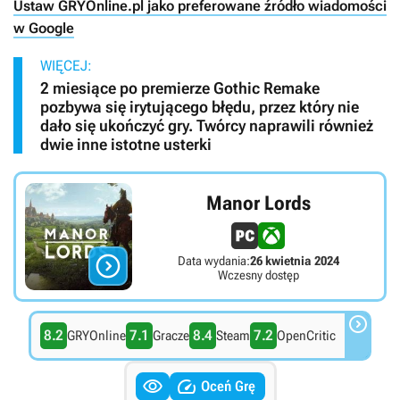
Ustaw GRYOnline.pl jako preferowane źródło wiadomości
w Google
WIĘCEJ:
2 miesiące po premierze Gothic Remake
pozbywa się irytującego błędu, przez który nie
dało się ukończyć gry. Twórcy naprawili również
dwie inne istotne usterki
Manor Lords

Data wydania:
26 kwietnia 2024
Wczesny dostęp

8.2
7.1
8.4
7.2
GRYOnline
Gracze
Steam
OpenCritic


Oceń Grę