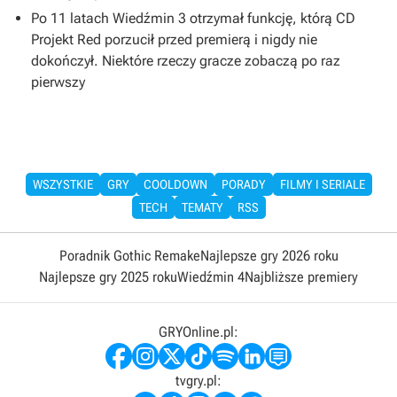
Po 11 latach Wiedźmin 3 otrzymał funkcję, którą CD
Projekt Red porzucił przed premierą i nigdy nie
dokończył. Niektóre rzeczy gracze zobaczą po raz
pierwszy
WSZYSTKIE
GRY
COOLDOWN
PORADY
FILMY I SERIALE
TECH
TEMATY
RSS
Poradnik Gothic Remake
Najlepsze gry 2026 roku
Najlepsze gry 2025 roku
Wiedźmin 4
Najbliższe premiery
GRYOnline.pl:
tvgry.pl: