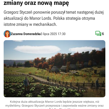
zmiany oraz nową mapę
Grzegorz Styczeń ponownie poruszył temat następnej dużej
aktualizacji do Manor Lords. Polska strategia otrzyma
istotne zmiany w mechanikach.

6
Zuzanna Domeradzka
3 lipca 2025 17:30
Kolejna duża aktualizacja Manor Lords będzie jeszcze większa, niż
myśleliśmy. Grzegorz Styczeń przeprasza i zapowiada ważne zmiany oraz