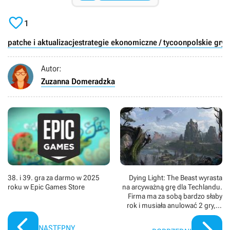

1
patche i aktualizacje
strategie ekonomiczne / tycoon
polskie gry
S
Autor:
Zuzanna Domeradzka
38. i 39. gra za darmo w 2025
Dying Light: The Beast wyrasta
roku w Epic Games Store
na arcyważną grę dla Techlandu.
Firma ma za sobą bardzo słaby
rok i musiała anulować 2 gry, w
tym RPG fantasy z otwartym
światem
NASTĘPNY