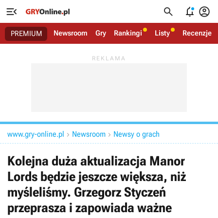




Newsroom
Gry
Rankingi
Listy
Recenzje
PREMIUM
www.gry-online.pl
Newsroom
Newsy o grach


Kolejna duża aktualizacja Manor
Lords będzie jeszcze większa, niż
myśleliśmy. Grzegorz Styczeń
przeprasza i zapowiada ważne