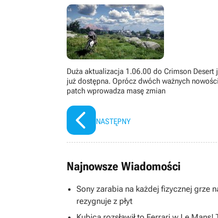
Piratów z Karaibów. Wolny czas s
(ewentualnie platynując kolejne częśc
Duża aktualizacja 1.06.00 do Crimson Desert j
już dostępna. Oprócz dwóch ważnych nowośc
patch wprowadza masę zmian
NASTĘPNY
Najnowsze Wiadomości
Sony zarabia na każdej fizycznej grze na
rezygnuje z płyt
Kubica rozsławił to Ferrari w Le Mans!