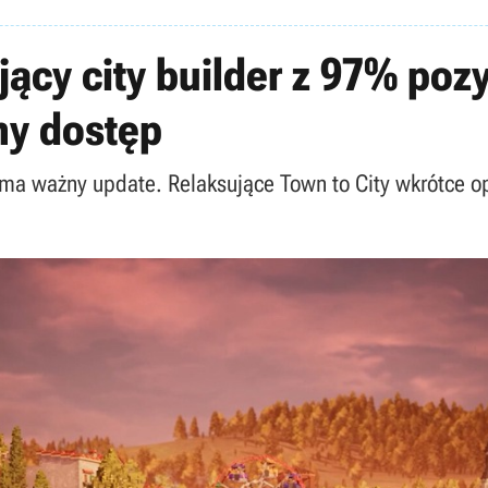
ujący city builder z 97% po
ny dostęp
zyma ważny update. Relaksujące Town to City wkrótce 