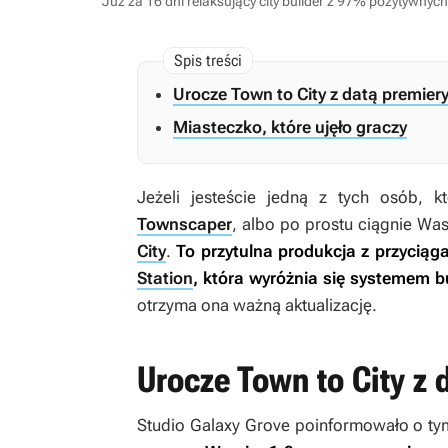
Już za 16 dni relaksujący city builder z 97% pozytywny
Urocze Town to City z datą premier
Miasteczko, które ujęło graczy
Jeżeli jesteście jedną z tych osób, 
Townscaper
, albo po prostu ciągnie Wa
City
.
To przytulna produkcja z przycią
Station
, która wyróżnia się systemem b
otrzyma ona ważną aktualizację.
Urocze Town to City z 
Studio Galaxy Grove poinformowało o ty