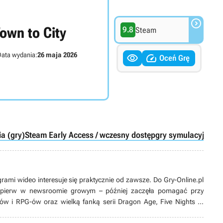

own to City
9.8
Steam
ata wydania:
26 maja 2026


Oceń Grę
ia (gry)
Steam Early Access / wczesny dostęp
gry symulacyjne
co
grami wideo interesuje się praktycznie od zawsze. Do Gry-Online.pl
ajpierw w newsroomie growym – później zaczęła pomagać przy
ów i RPG-ów oraz wielką fanką serii Dragon Age, Five Nights at
również oglądać filmy, najchętniej wraca do Gwiezdnych wojen i