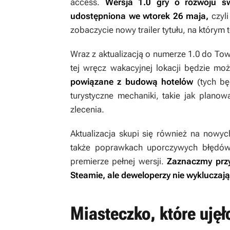
access.
Wersja 1.0 gry o rozwoju s
udostępniona we wtorek 26 maja,
czyl
zobaczycie nowy trailer tytułu, na który
Wraz z aktualizacją o numerze 1.0 do
Tow
tej wręcz wakacyjnej lokacji będzie m
powiązane z budową hotelów
(tych bę
turystyczne mechaniki, takie jak plano
zlecenia.
Aktualizacja skupi się również na nowy
także poprawkach uporczywych błędów
premierze pełnej wersji.
Zaznaczmy prz
Steamie, ale deweloperzy nie wykluczają
Miasteczko, które ujęł