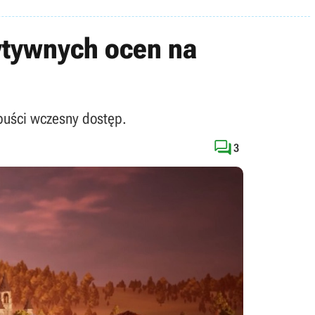
zytywnych ocen na
opuści wczesny dostęp.

3