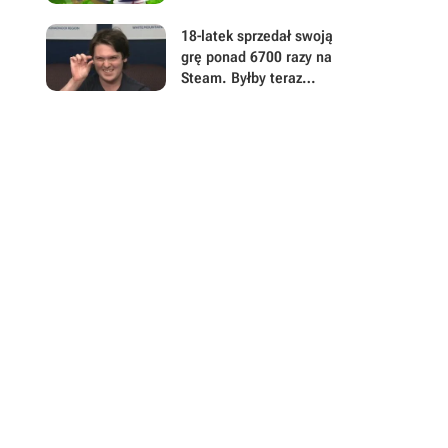
zamknięci
18-latek sprzedał swoją
grę ponad 6700 razy na
Steam. Byłby teraz
milionerem, gdyby 99,9%
kupujących nie dokonało
zwrotu