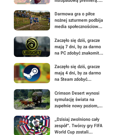
listopadową premierą.
PlayStation może
sugerować, że Rockstar
Darmowa gra o piłce
Games przymierza się do
nożnej szturmem podbija
kolejnego uderzenia
media społecznościowe.
Polski Piłkarz Simulator
to istna kopalnia
Zaczęło się dziś, gracze
memów, w której nikt nie
mają 7 dni, by za darmo
jest bezpieczny
na PC zdobyć znakomitą
strzelankę z
bestsellerowej serii
Zaczęło się dziś, gracze
Ubisoftu
mają 4 dni, by za darmo
na Steam zdobyć
świetnie oceniane RPG
fantasy od polskiego
Crimson Desert wynosi
wydawcy. To prezent z
symulację świata na
okazji ważnego
zupełnie nowy poziom,
ogłoszenia
wprowadzając
realistyczny system
„Dzisiaj zwolniono cały
popytu i podaży
zespół”. Twórcy gry FIFA
World Cup zostali