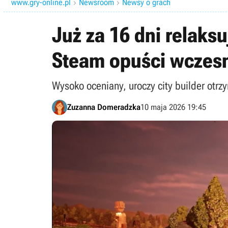
www.gry-online.pl
Newsroom
Newsy o grach


Już za 16 dni relaks
Steam opuści wczes
Wysoko oceniany, uroczy city builder otr
Zuzanna Domeradzka
10 maja 2026 19:45