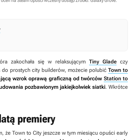
ch ocen na Steam opuści wczesny dostęp
Źródło: Galaxy Grove
.
y
która zakochała się w relaksującym
Tiny Glade
czy
s do prostych city builderów, możecie polubić
Town to
gającą wzrok oprawą graficzną od twórców
Station to
udowania pozbawionym jakiejkolwiek siatki
. Wkrótce
datą premiery
m, że
Town to City
jeszcze w tym miesiącu opuści early