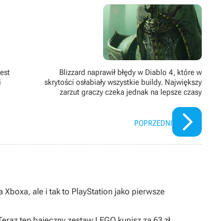
tara się spędzać aktywnie, jeżdżąc na rowerze lub deskorolce
i cyklu Just Dance).
est
Blizzard naprawił błędy w Diablo 4, które w
i
skrytości osłabiały wszystkie buildy. Największy
zarzut graczy czeka jednak na lepsze czasy
POPRZEDNI
 Xboxa, ale i tak to PlayStation jako pierwsze
 Teraz ten bajeczny zestaw LEGO kupisz za 63 zł