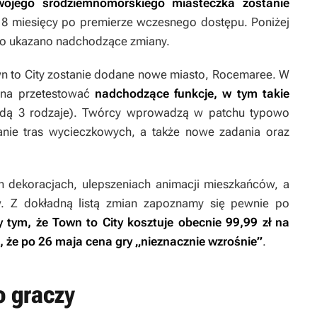
wojego śródziemnomorskiego miasteczka zostanie
i 8 miesięcy po premierze wczesnego dostępu. Poniżej
m to ukazano nadchodzące zmiany.
n to City
zostanie dodane nowe miasto, Rocemaree. W
ożna przetestować
nadchodzące funkcje, w tym takie
dą 3 rodzaje). Twórcy wprowadzą w patchu typowo
wanie tras wycieczkowych, a także nowe zadania oraz
ch dekoracjach, ulepszeniach animacji mieszkańców, a
. Z dokładną listą zmian zapoznamy się pewnie po
y tym, że
Town to City
kosztuje obecnie 99,99 zł na
, że po 26 maja cena gry „nieznacznie wzrośnie”
.
o graczy