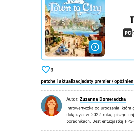
T
D


3
patche i aktualizacje
daty premier / opóźnien
Autor:
Zuzanna Domeradzka
Introwertyczka od urodzenia, która 
dołączyła w 2022 roku, pisząc n
poradnikach. Jest entuzjastką FPS-
Freddy’s i Assassin’s Creed. Lubi 