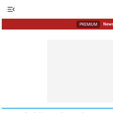

New
PREMIUM