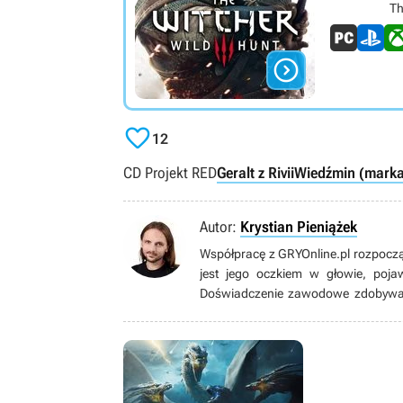
Th


12
CD Projekt RED
Geralt z Rivii
Wiedźmin (marka
Autor:
Krystian Pieniążek
Współpracę z GRYOnline.pl rozpoczą
jest jego oczkiem w głowie, poja
Doświadczenie zawodowe zdobywał 
niemal trzy lata. Ukończył Kultur
własną firmę, biega, uprawia kolars
kosmosem, a także oczywiście gra. 
choć nie pogardzi dobrymi wyścigami