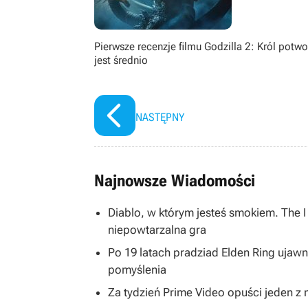
Pierwsze recenzje filmu Godzilla 2: Król potw
jest średnio
NASTĘPNY
Najnowsze Wiadomości
Diablo, w którym jesteś smokiem. The 
niepowtarzalna gra
Po 19 latach pradziad Elden Ring ujawni
pomyślenia
Za tydzień Prime Video opuści jeden z na