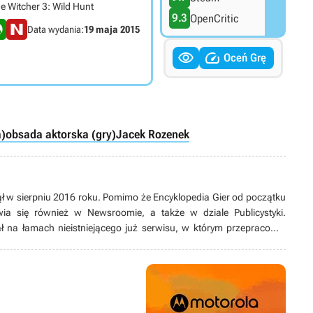
e Witcher 3: Wild Hunt
9.3
OpenCritic
Data wydania:
19 maja 2015


Oceń Grę
)
obsada aktorska (gry)
Jacek Rozenek
ł w sierpniu 2016 roku. Pomimo że Encyklopedia Gier od początku
wia się również w Newsroomie, a także w dziale Publicystyki.
na łamach nieistniejącego już serwisu, w którym przepracował
oznawstwo na Akademii Górniczo-Hutniczej w Krakowie. Prowadzi
two, kocha górskie wędrówki, jest fanem nu metalu, interesuje się
Najlepiej czuje się w grach akcji z otwartym światem i RPG-ach,
 czy strzelankami.