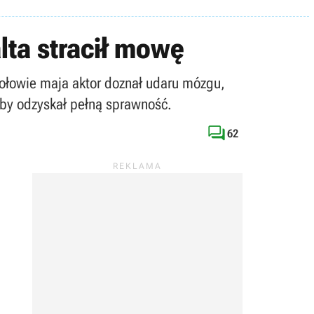
lta stracił mowę
 połowie maja aktor doznał udaru mózgu,
, by odzyskał pełną sprawność.

62