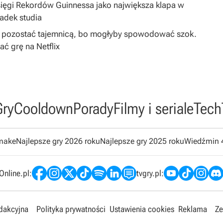
sięgi Rekordów Guinnessa jako największa klapa w
padek studia
ą pozostać tajemnicą, bo mogłyby spowodować szok.
 grę na Netflix
Gry
Cooldown
Porady
Filmy i seriale
Tech
emake
Najlepsze gry 2026 roku
Najlepsze gry 2025 roku
Wiedźmin 
nline.pl:
tvgry.pl:
edakcyjna
Polityka prywatności
Ustawienia cookies
Reklama
Ze