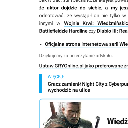
Jak widać, stan Jacka Rozenka jest powa
że aktor dojdzie do siebie, a my je
odnotować, że wystąpił on nie tylko w
innymi w
Wojnie Krwi: Wiedźmiński
Battlefieldzie Hardline
czy
Diablo III: Re
Oficjalna strona internetowa serii Wi
Dziękujemy za przeczytanie artykułu.
Ustaw GRYOnline.pl jako preferowane ź
WIĘCEJ:
Gracz zamienił Night City z Cyberp
wychodzić na ulice
Wiedź