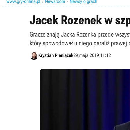
www.gry-online.pl
Newsroom
Newsy o grach


Jacek Rozenek w szpi
Gracze znają Jacka Rozenka przede wszystk
który spowodował u niego paraliż prawej c
Krystian Pieniążek
29 maja 2019 11:12