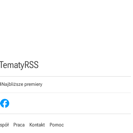
Tematy
RSS
4
Najbliższe premiery
spół
Praca
Kontakt
Pomoc