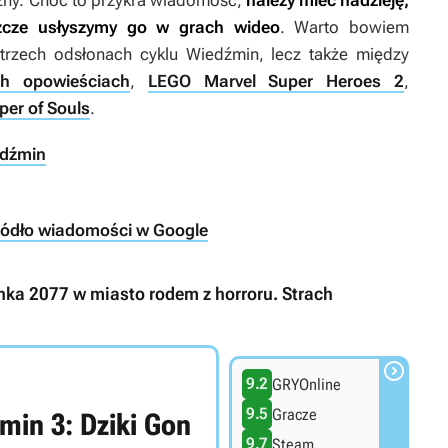
żny. Choć to przykra wiadomość,
należy mieć nadzieję,
szcze usłyszymy go w grach wideo
. Warto bowiem
 trzech odsłonach cyklu
Wiedźmin
, lecz także między
ch opowieściach
,
LEGO Marvel Super Heroes 2
,
aper of Souls
.
edźmin
ródło wiadomości w Google
unka 2077 w miasto rodem z horroru. Strach

9.2
GRYOnline
9.5
Gracze
min 3: Dziki Gon
9.7
Steam