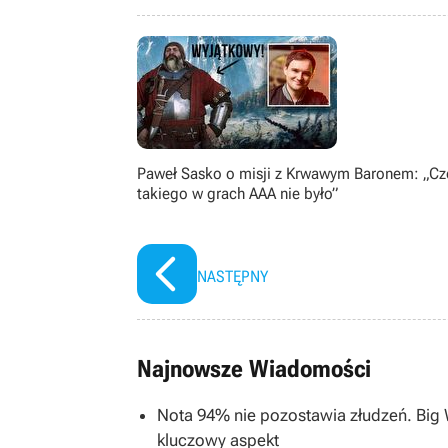
naukami ścisłymi. Gdy po latach 
życiowego celu”. W końcu postanowił
którym jest dzisiaj.
Paweł Sasko o misji z Krwawym Baronem: „C
takiego w grach AAA nie było”
NASTĘPNY
Najnowsze Wiadomości
Nota 94% nie pozostawia złudzeń. Big 
kluczowy aspekt