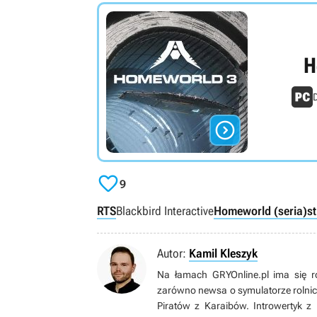
H
D


9
RTS
Blackbird Interactive
Homeworld (seria)
s
Autor:
Kamil Kleszyk
Na łamach GRYOnline.pl ima się r
zarówno newsa o symulatorze rolnic
Piratów z Karaibów. Introwertyk z