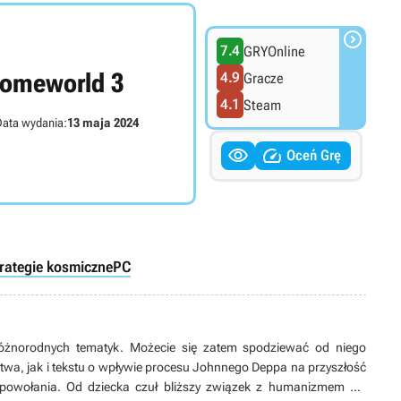

7.4
GRYOnline
omeworld 3
4.9
Gracze
4.1
Steam
ata wydania:
13 maja 2024


Oceń Grę
trategie kosmiczne
PC
óżnorodnych tematyk. Możecie się zatem spodziewać od niego
twa, jak i tekstu o wpływie procesu Johnnego Deppa na przyszłość
 powołania. Od dziecka czuł bliższy związek z humanizmem niż