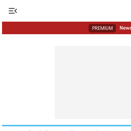

New
PREMIUM