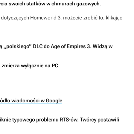
ycia swoich statków w chmurach gazowych
.
w dotyczących
Homeworld 3
, możecie zrobić to, klikając
rą „polskiego” DLC do Age of Empires 3. Widzą w
3
zmierza wyłącznie na PC
.
ródło wiadomości w Google
knie typowego problemu RTS-ów. Twórcy postawili