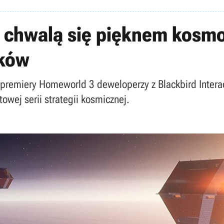
chwalą się pięknem kosmo
tków
 premiery Homeworld 3 deweloperzy z Blackbird Interac
owej serii strategii kosmicznej.