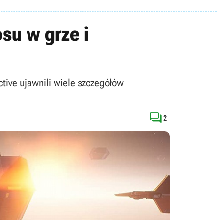
su w grze i
tive ujawnili wiele szczegółów

2