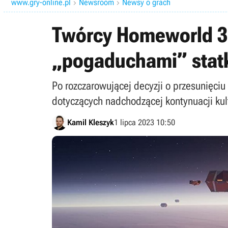
www.gry-online.pl
Newsroom
Newsy o grach


Twórcy Homeworld 3 
„pogaduchami” sta
Po rozczarowującej decyzji o przesunięciu
dotyczących nadchodzącej kontynuacji kult
Kamil Kleszyk
1 lipca 2023 10:50