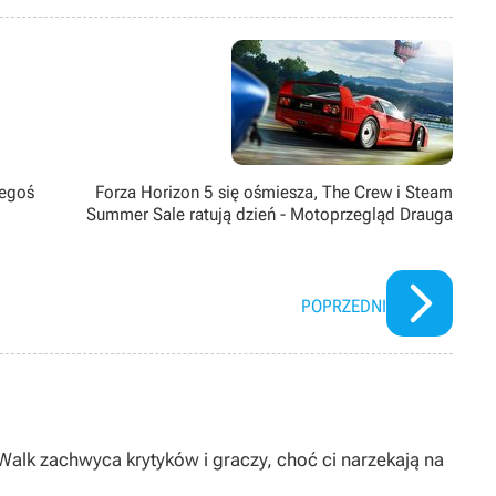
nauki przyszedł czas stagnacji, wolał nazywać to „szukaniem
 zawalczyć o lepszą przyszłość, co zaprowadziło go do miejsca, w
zegoś
Forza Horizon 5 się ośmiesza, The Crew i Steam
Summer Sale ratują dzień - Motoprzegląd Drauga
POPRZEDNI
Walk zachwyca krytyków i graczy, choć ci narzekają na