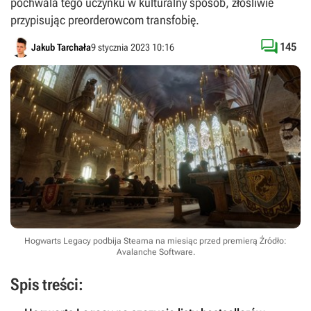
pochwala tego uczynku w kulturalny sposób, złośliwie
przypisując preorderowcom transfobię.

145
Jakub Tarchała
9 stycznia 2023 10:16
Hogwarts Legacy podbija Steama na miesiąc przed premierą
Źródło:
Avalanche Software
.
Spis treści: