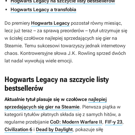
Hogwarts Legacy na szczycie listy bestsellerów
Hogwarts Legacy a transfobia
Do premiery
Hogwarts Legacy
pozostał równy miesiąc,
lecz już teraz – za sprawą preorderów – tytuł utrzymuje się
w ścisłej czołówce najlepiej sprzedających się gier na
Steamie. Temu sukcesowi towarzyszy jednak internetowy
chaos. Kontrowersyjne słowa J.K. Rowling sprzed dwóch
lat nadal wywołują wiele emocji.
Hogwarts Legacy na szczycie listy
bestsellerów
Aktualnie tytuł plasuje się w czołówce
najlepiej
sprzedających się gier na Steamie
. Pierwsza piątka w
kategorii tytułów płatnych składa się z samych hitów, a
regularne przebijanie
CoD: Modern Warfare II
,
FIF-y 23
,
Civilization 6
i
Dead by Daylight
, pokazuje siłę