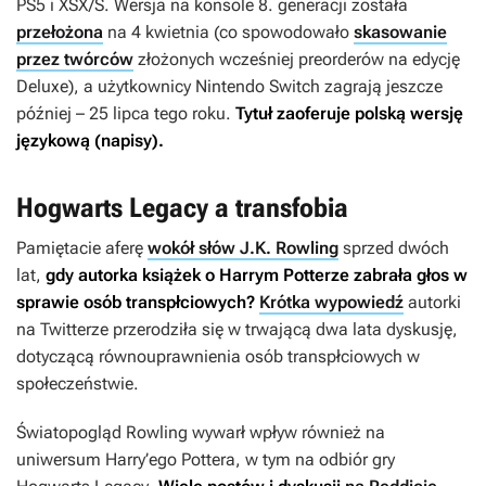
PS5 i XSX/S. Wersja na konsole 8. generacji została
przełożona
na 4 kwietnia (co spowodowało
skasowanie
przez twórców
złożonych wcześniej preorderów na edycję
Deluxe), a użytkownicy Nintendo Switch zagrają jeszcze
później – 25 lipca tego roku.
Tytuł zaoferuje polską wersję
językową (napisy).
Hogwarts Legacy a transfobia
Pamiętacie aferę
wokół słów J.K. Rowling
sprzed dwóch
lat,
gdy autorka książek o Harrym Potterze zabrała głos w
sprawie osób transpłciowych?
Krótka wypowiedź
autorki
na Twitterze przerodziła się w trwającą dwa lata dyskusję,
dotyczącą równouprawnienia osób transpłciowych w
społeczeństwie.
Światopogląd Rowling wywarł wpływ również na
uniwersum Harry’ego Pottera, w tym na odbiór gry