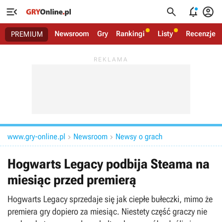




Newsroom
Gry
Rankingi
Listy
Recenzje
PREMIUM
www.gry-online.pl
Newsroom
Newsy o grach


Hogwarts Legacy podbija Steama na
miesiąc przed premierą
Hogwarts Legacy sprzedaje się jak ciepłe bułeczki, mimo że
premiera gry dopiero za miesiąc. Niestety część graczy nie