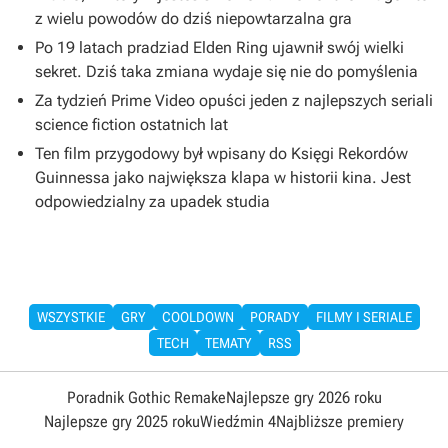
z wielu powodów do dziś niepowtarzalna gra
Po 19 latach pradziad Elden Ring ujawnił swój wielki
sekret. Dziś taka zmiana wydaje się nie do pomyślenia
Za tydzień Prime Video opuści jeden z najlepszych seriali
science fiction ostatnich lat
Ten film przygodowy był wpisany do Księgi Rekordów
Guinnessa jako największa klapa w historii kina. Jest
odpowiedzialny za upadek studia
WSZYSTKIE
GRY
COOLDOWN
PORADY
FILMY I SERIALE
TECH
TEMATY
RSS
Poradnik Gothic Remake
Najlepsze gry 2026 roku
Najlepsze gry 2025 roku
Wiedźmin 4
Najbliższe premiery