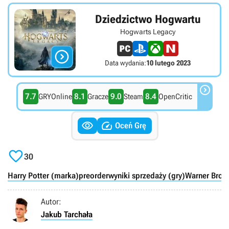
Dziedzictwo Hogwartu
Hogwarts Legacy

Data wydania:
10 lutego 2023

7.7
8.1
9.0
8.4
GRYOnline
Gracze
Steam
OpenCritic


Oceń Grę

30
Harry Potter (marka)
preorder
wyniki sprzedaży (gry)
Warner Bros
Autor:
Jakub Tarchała