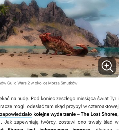
anów Guild Wars 2 w okolice Morza Smutków
ekać na nudę. Pod koniec zeszłego miesiąca świat Tyrii
gracze mogli odesłać tam skąd przybył w czteroaktowej
t
zapowiedziało
kolejne wydarzenie –
The Lost Shores
,
.
Jak zapewniają twórcy, zostawi ono trwały ślad w
st Shores
jest jednorazową imprezą,
dlatego z