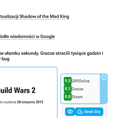
tualizacji Shadow of the Mad King
ródło wiadomości w Google
w ułamku sekundy. Gracze stracili tysiące godzin i
y bug

9.3
GRYOnline
uild Wars 2
8.1
Gracze
8.8
Steam
ta wydania:
28 sierpnia 2012


Oceń Grę