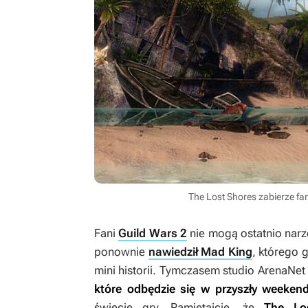
The Lost Shores zabierze f
Fani
Guild Wars 2
nie mogą ostatnio narz
ponownie
nawiedził Mad King
, którego 
mini historii. Tymczasem studio ArenaNe
które odbędzie się w przyszły weekend
świecie gry. Pamiętajcie, że
The Lo