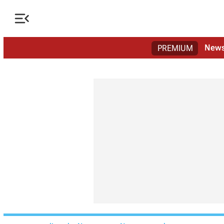

New
PREMIUM