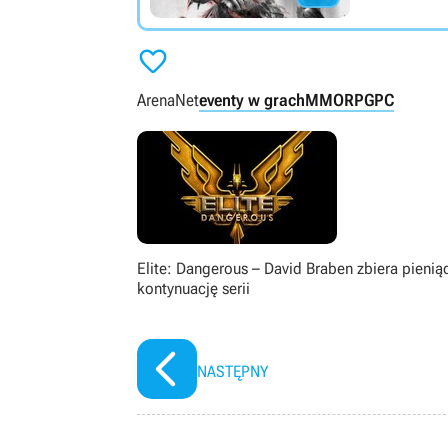

ArenaNet
eventy w grach
MMORPG
PC
Elite: Dangerous – David Braben zbiera pienią
kontynuację serii
NASTĘPNY