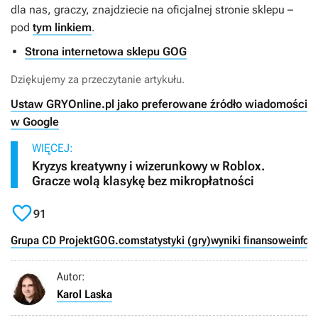
dla nas, graczy, znajdziecie na oficjalnej stronie sklepu –
pod
tym linkiem
.
Strona internetowa sklepu GOG
Dziękujemy za przeczytanie artykułu.
Ustaw GRYOnline.pl jako preferowane źródło wiadomości
w Google
WIĘCEJ:
Kryzys kreatywny i wizerunkowy w Roblox.
Gracze wolą klasykę bez mikropłatności

91
Grupa CD Projekt
GOG.com
statystyki (gry)
wyniki finansowe
infog
Autor:
Karol Laska