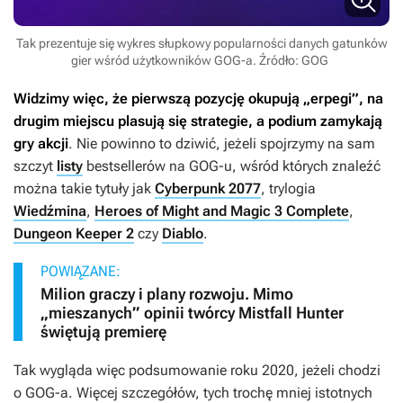
Tak prezentuje się wykres słupkowy popularności danych gatunków
gier wśród użytkowników GOG-a. Źródło: GOG
Widzimy więc, że pierwszą pozycję okupują „erpegi”, na
drugim miejscu plasują się strategie, a podium zamykają
gry akcji
. Nie powinno to dziwić, jeżeli spojrzymy na sam
szczyt
listy
bestsellerów na GOG-u, wśród których znaleźć
można takie tytuły jak
Cyberpunk 2077
, trylogia
Wiedźmina
,
Heroes of Might and Magic 3 Complete
,
Dungeon Keeper 2
czy
Diablo
.
POWIĄZANE:
Milion graczy i plany rozwoju. Mimo
„mieszanych” opinii twórcy Mistfall Hunter
świętują premierę
Tak wygląda więc podsumowanie roku 2020, jeżeli chodzi
o GOG-a. Więcej szczegółów, tych trochę mniej istotnych