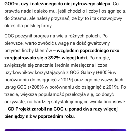
GOG-a, czyli należącego do niej cyfrowego sklepu
. Co
prawda nadal daleko mu, jeśli chodzi o liczby i osiągnięcia,
do Steama, ale należy przyznać, że był to i tak rozwojowy
okres dla polskiej firmy.
GOG poczynił progres na wielu różnych polach. Po
pierwsze, warto zwrócić uwagę na dość gwałtowny
przyrost liczby klientów –
względem poprzedniego roku
zarejestrowało się o 392% więcej ludzi
. Po drugie,
zwiększyła się znacznie średnia miesięczna liczba
użytkowników korzystających z GOG Galaxy (+805% w
porównaniu do osiągnięć z 2019) oraz ogólnie wszystkich
usług GOG (+208% w porównaniu do osiągnięć z 2019). Po
trzecie, większa popularność przełożyła się, co dosyć
oczywiste, na bardziej satysfakcjonujące wyniki finansowe
–
CD
Projekt zarobił na GOG-u ponad dwa razy więcej
pieniędzy
niż w poprzednim roku
.