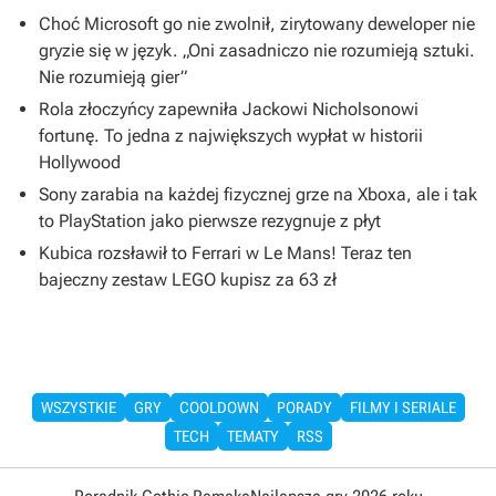
Choć Microsoft go nie zwolnił, zirytowany deweloper nie
gryzie się w język. „Oni zasadniczo nie rozumieją sztuki.
Nie rozumieją gier”
Rola złoczyńcy zapewniła Jackowi Nicholsonowi
fortunę. To jedna z największych wypłat w historii
Hollywood
Sony zarabia na każdej fizycznej grze na Xboxa, ale i tak
to PlayStation jako pierwsze rezygnuje z płyt
Kubica rozsławił to Ferrari w Le Mans! Teraz ten
bajeczny zestaw LEGO kupisz za 63 zł
WSZYSTKIE
GRY
COOLDOWN
PORADY
FILMY I SERIALE
TECH
TEMATY
RSS