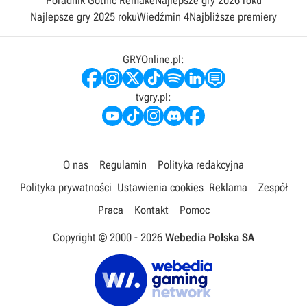
Poradnik Gothic Remake
Najlepsze gry 2026 roku
Najlepsze gry 2025 roku
Wiedźmin 4
Najbliższe premiery
GRYOnline.pl:
tvgry.pl:
O nas
Regulamin
Polityka redakcyjna
Polityka prywatności
Ustawienia cookies
Reklama
Zespół
Praca
Kontakt
Pomoc
Copyright © 2000 -
2026
Webedia Polska SA