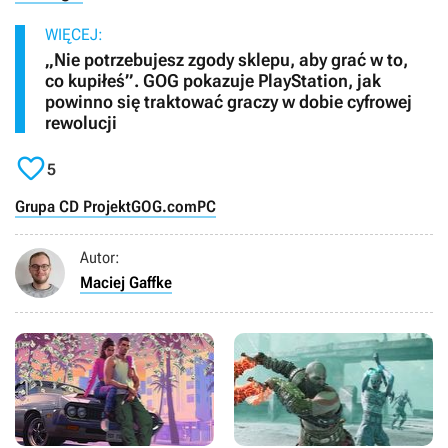
WIĘCEJ:
„Nie potrzebujesz zgody sklepu, aby grać w to,
co kupiłeś”. GOG pokazuje PlayStation, jak
powinno się traktować graczy w dobie cyfrowej
rewolucji

5
Grupa CD Projekt
GOG.com
PC
Autor:
Maciej Gaffke