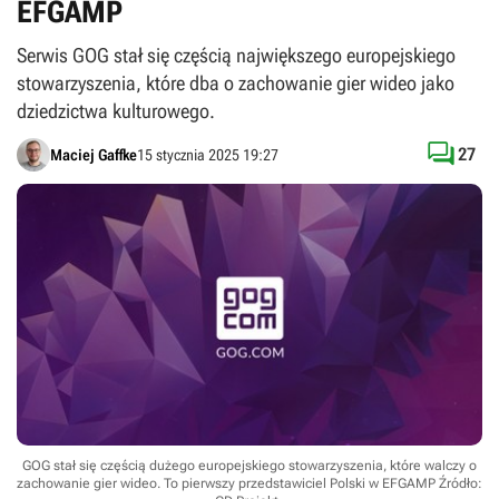
EFGAMP
Serwis GOG stał się częścią największego europejskiego
stowarzyszenia, które dba o zachowanie gier wideo jako
dziedzictwa kulturowego.

27
Maciej Gaffke
15 stycznia 2025 19:27
GOG stał się częścią dużego europejskiego stowarzyszenia, które walczy o
zachowanie gier wideo. To pierwszy przedstawiciel Polski w EFGAMP
Źródło: