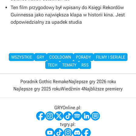
Ten film przygodowy był wpisany do Księgi Rekordów
Guinnessa jako największa klapa w historii kina. Jest
odpowiedzialny za upadek studia
WSZYSTKIE
GRY
COOLDOWN
PORADY
FILMY I SERIALE
TECH
TEMATY
RSS
Poradnik Gothic Remake
Najlepsze gry 2026 roku
Najlepsze gry 2025 roku
Wiedźmin 4
Najbliższe premiery
GRYOnline.pl:
tvgry.pl: