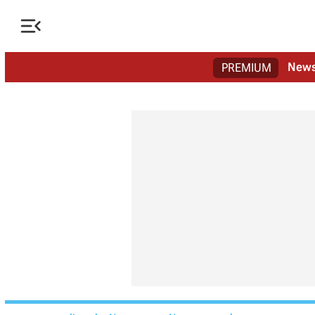

New
PREMIUM