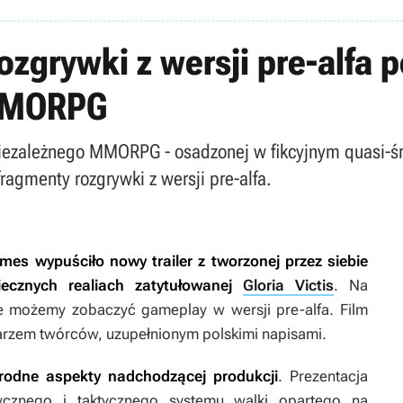
 rozgrywki z wersji pre-alfa 
MMORPG
 niezależnego MMORPG - osadzonej w fikcyjnym quasi-śr
ragmenty rozgrywki z wersji pre-alfa.
mes wypuściło nowy trailer z tworzonej przez siebie
cznych realiach zatytułowanej
Gloria Victis
. Na
e możemy zobaczyć gameplay w wersji pre-alfa. Film
arzem twórców, uzupełnionym polskimi napisami.
rodne aspekty nadchodzącej produkcji
. Prezentacja
tycznego i taktycznego systemu walki opartego na