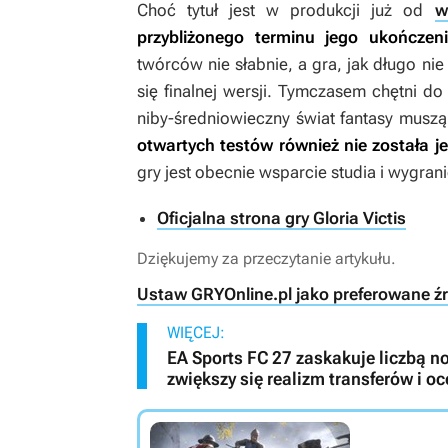
Choć tytuł jest w produkcji już od
w
przybliżonego terminu jego ukończen
twórców nie słabnie, a gra, jak długo n
się finalnej wersji. Tymczasem chętni 
niby-średniowieczny świat fantasy musz
otwartych testów również nie została j
gry jest obecnie wsparcie studia i wygran
Oficjalna strona gry Gloria Victis
Dziękujemy za przeczytanie artykułu.
Ustaw GRYOnline.pl jako preferowane ź
WIĘCEJ:
EA Sports FC 27 zaskakuje liczbą no
zwiększy się realizm transferów i 