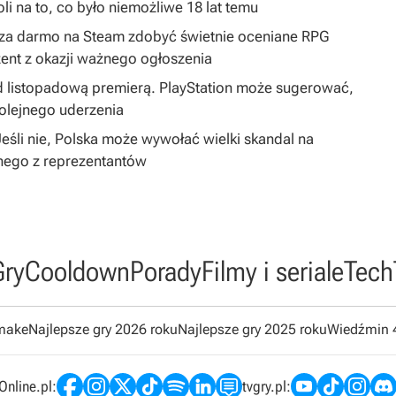
i na to, co było niemożliwe 18 lat temu
by za darmo na Steam zdobyć świetnie oceniane RPG
ent z okazji ważnego ogłoszenia
 listopadową premierą. PlayStation może sugerować,
olejnego uderzenia
śli nie, Polska może wywołać wielki skandal na
nego z reprezentantów
Gry
Cooldown
Porady
Filmy i seriale
Tech
emake
Najlepsze gry 2026 roku
Najlepsze gry 2025 roku
Wiedźmin 
nline.pl:
tvgry.pl: