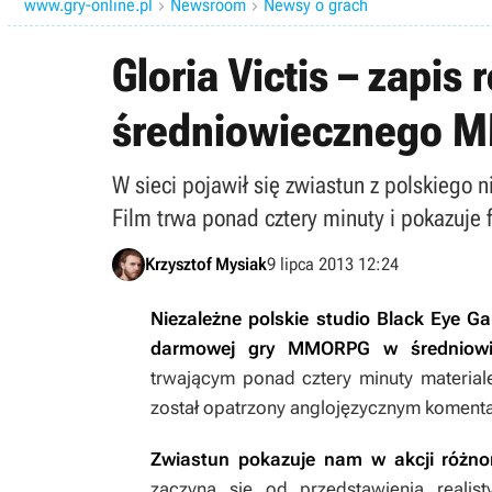
www.gry-online.pl
Newsroom
Newsy o grach


Gloria Victis – zapis
średniowiecznego 
W sieci pojawił się zwiastun z polskiego
Film trwa ponad cztery minuty i pokazuje f
Krzysztof Mysiak
9 lipca 2013 12:24
Niezależne polskie studio Black Eye Ga
darmowej gry MMORPG w średniowie
trwającym ponad cztery minuty material
został opatrzony anglojęzycznym koment
Zwiastun pokazuje nam w akcji różno
zaczyna się od przedstawienia realis