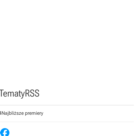
Tematy
RSS
4
Najbliższe premiery