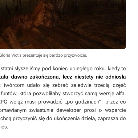
loria Victis prezentuje się bardzo przyzwoicie.
statni słyszeliśmy pod koniec ubiegłego roku, kiedy to
tała dawno zakończona, lecz niestety nie odniosła
z twórcom udało się zebrać zaledwie trzecią część
 funtów, która pozwoliłaby stworzyć samą wersję alfa.
PG wciąż musi prowadzić „po godzinach”, przez co
omawianym zwiastunie deweloper prosi o wsparcie
y chcą przyczynić się do ukończenia dzieła, zaprasza do
mes.