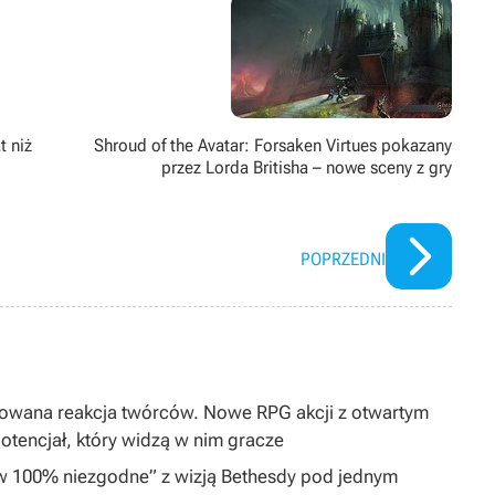
rezy i wywijania mieczem na firmowym parkingu.
t niż
Shroud of the Avatar: Forsaken Virtues pokazany
przez Lorda Britisha – nowe sceny z gry
POPRZEDNI
dowana reakcja twórców. Nowe RPG akcji z otwartym
tencjał, który widzą w nim gracze
„w 100% niezgodne” z wizją Bethesdy pod jednym