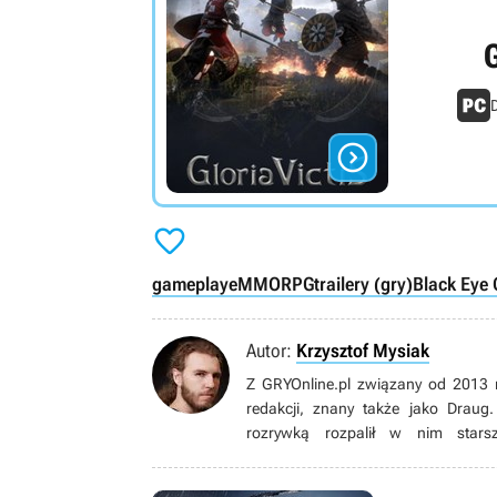
G
D


gameplaye
MMORPG
trailery (gry)
Black Eye
Autor:
Krzysztof Mysiak
Z GRYOnline.pl związany od 2013 
redakcji, znany także jako Draug.
rozrywką rozpalił w nim starsz
bibliotekarza/infobrokera – ale nie
roku przeniósł się z Krakowa do P