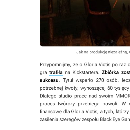
Jak na produkcję niezależną, G
Przypomnijmy, że o
Gloria Victis
po raz o
gra
trafiła
na Kickstartera.
Zbiórka zos
sukcesu
. Tytuł wsparło 270 osób, lec
potrzebnej kwoty, wynoszącej 60 tysięcy
Dlatego studio prace nad swoim MMOR
proces twórczy przebiega powoli. W 
finansowe dla
Gloria Victis
, a tych, którz
zasilenia szeregów zespołu Black Eye Ga