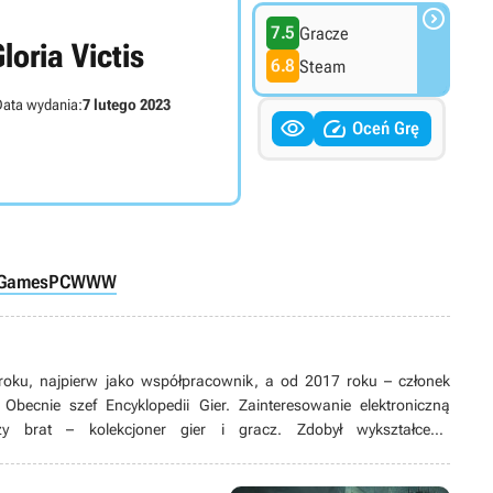

7.5
Gracze
loria Victis
6.8
Steam
ata wydania:
7 lutego 2023


Oceń Grę
 Games
PC
WWW
roku, najpierw jako współpracownik, a od 2017 roku – członek
 Obecnie szef Encyklopedii Gier. Zainteresowanie elektroniczną
y brat – kolekcjoner gier i gracz. Zdobył wykształcenie
 poszedł w ślady Deckarda Caina czy Handlarza Cieni. Zanim w 2020
oznania, zdążył zostać zapamiętany z bywania na tolkienowskich