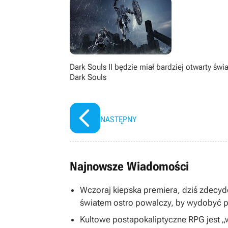
konwentach, posiadania Subaru Imp
Dark Souls II będzie miał bardziej otwarty świa
Dark Souls
NASTĘPNY
Najnowsze Wiadomości
Wczoraj kiepska premiera, dziś zdecy
światem ostro powalczy, by wydobyć po
Kultowe postapokaliptyczne RPG jest 