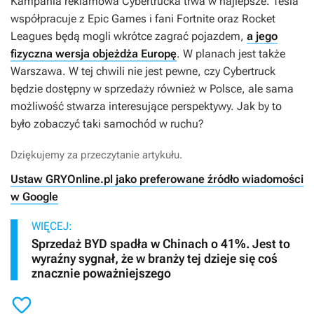
Kampania reklamowa Cybertrucka trwa w najlepsze. Tesla
współpracuje z Epic Games i fani
Fortnite
oraz
Rocket
Leagues
będą mogli wkrótce zagrać pojazdem,
a jego
fizyczna wersja objeżdża Europę
. W planach jest także
Warszawa. W tej chwili nie jest pewne, czy Cybertruck
będzie dostępny w sprzedaży również w Polsce, ale sama
możliwość stwarza interesujące perspektywy. Jak by to
było zobaczyć taki samochód w ruchu?
Dziękujemy za przeczytanie artykułu.
Ustaw GRYOnline.pl jako preferowane źródło wiadomości
w Google
WIĘCEJ:
Sprzedaż BYD spadła w Chinach o 41%. Jest to
wyraźny sygnał, że w branży tej dzieje się coś
znacznie poważniejszego
