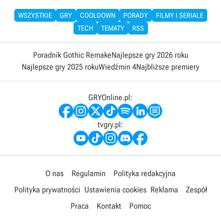
WSZYSTKIE
GRY
COOLDOWN
PORADY
FILMY I SERIALE
TECH
TEMATY
RSS
Poradnik Gothic Remake
Najlepsze gry 2026 roku
Najlepsze gry 2025 roku
Wiedźmin 4
Najbliższe premiery
GRYOnline.pl:
tvgry.pl:
O nas
Regulamin
Polityka redakcyjna
Polityka prywatności
Ustawienia cookies
Reklama
Zespół
Praca
Kontakt
Pomoc