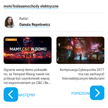
moto
Tesla
samochody elektryczne
Autor:
Danuta Repelowicz
Ogranie wersji demo pokazało
Kontynuacja Cyberpunka 2077
mi, że Tempest Rising nawet nie
ma nas zachwycić
próbuje być czymkolwiek więcej
fotorealistycznymi teksturami
niż wspomnieniem po C&C i Red
Alercie
POPRZEDNI
NASTĘPNY