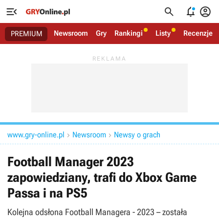




Newsroom
Gry
Rankingi
Listy
Recenzje
PREMIUM
www.gry-online.pl
Newsroom
Newsy o grach


Football Manager 2023
zapowiedziany, trafi do Xbox Game
Passa i na PS5
Kolejna odsłona Football Managera - 2023 – została