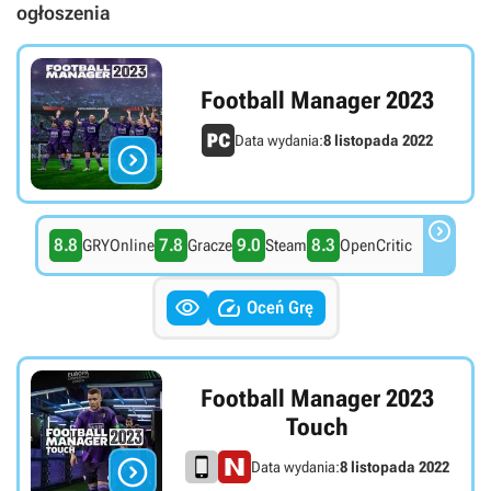
ogłoszenia
Football Manager 2023
Data wydania:
8 listopada 2022


8.8
7.8
9.0
8.3
GRYOnline
Gracze
Steam
OpenCritic


Oceń Grę
Football Manager 2023
Touch

Data wydania:
8 listopada 2022