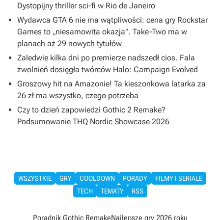
Dystopijny thriller sci-fi w Rio de Janeiro
Wydawca GTA 6 nie ma wątpliwości: cena gry Rockstar
Games to „niesamowita okazja”. Take-Two ma w
planach aż 29 nowych tytułów
Zaledwie kilka dni po premierze nadszedł cios. Fala
zwolnień dosięgła twórców Halo: Campaign Evolved
Groszowy hit na Amazonie! Ta kieszonkowa latarka za
26 zł ma wszystko, czego potrzeba
Czy to dzień zapowiedzi Gothic 2 Remake?
Podsumowanie THQ Nordic Showcase 2026
WSZYSTKIE
GRY
COOLDOWN
PORADY
FILMY I SERIALE
TECH
TEMATY
RSS
Poradnik Gothic Remake
Najlepsze gry 2026 roku