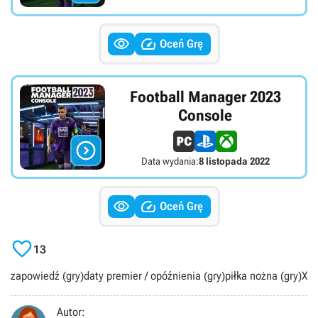


Oceń Grę
Football Manager 2023
Console

Data wydania:
8 listopada 2022


Oceń Grę

13
zapowiedź (gry)
daty premier / opóźnienia (gry)
piłka nożna (gry)
Xbo
Autor: