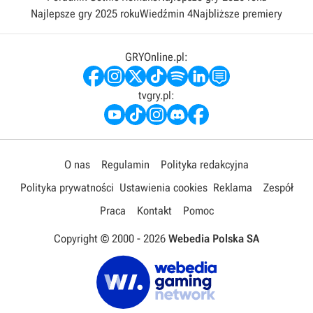
Najlepsze gry 2025 roku
Wiedźmin 4
Najbliższe premiery
GRYOnline.pl:
tvgry.pl:
O nas
Regulamin
Polityka redakcyjna
Polityka prywatności
Ustawienia cookies
Reklama
Zespół
Praca
Kontakt
Pomoc
Copyright © 2000 -
2026
Webedia Polska SA