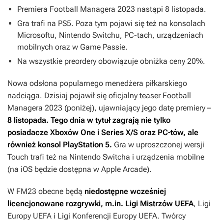
Premiera
Football Managera 2023
nastąpi 8 listopada.
Gra trafi na PS5. Poza tym pojawi się też na konsolach
Microsoftu, Nintendo Switchu, PC-tach, urządzeniach
mobilnych oraz w Game Passie.
Na wszystkie preordery obowiązuje obniżka ceny 20%.
Nowa odsłona popularnego menedżera piłkarskiego
nadciąga. Dzisiaj pojawił się oficjalny teaser
Football
Managera 2023
(poniżej), ujawniający jego datę premiery –
8 listopada. Tego dnia w tytuł zagrają nie tylko
posiadacze
Xboxów One i Series X/S oraz PC-tów, ale
również konsol PlayStation 5.
Gra w uproszczonej wersji
Touch
trafi też na
Nintendo Switcha i urządzenia mobilne
(na iOS będzie dostępna w Apple Arcade).
W
FM23
obecne będą
niedostępne wcześniej
licencjonowane rozgrywki, m.in. Ligi Mistrzów UEFA
, Ligi
Europy UEFA i Ligi Konferencji Europy UEFA. Twórcy