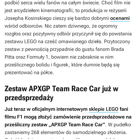
podbić serca wielu fanów na całym świecie. Choć film nie
jest arcydziełem kinematografii, to produkcja w reżyserii
Josepha Kosinskiego cieszy się bardzo dobrymi
ocenami
wśród odbiorców. Nic zatem dziwnego, że ogromny
rozgłos oraz pozytywny odbiór przyczynił się do powstania
zestawu LEGO na cześć omawianego dzieła. Przytoczony
zestaw z pewnością przypadnie do gustu fanom Brada
Pitta oraz Formuły 1, bowiem nie zabraknie w nim
prześlicznego bolidu i figurek, które dumnie będą się
prezentować na półce.
Zestaw APXGP Team Race Car już w
przedsprzedaży
Już teraz w oficjalnym internetowym
sklepie LEGO
fani
filmu
F1
mogą złożyć zamówienie przedsprzedażowe na
prześliczny zestaw „APXGP Team Race Car”
. W pudełko
zastaniemy 268 elementów do samodzielnego złożenia.