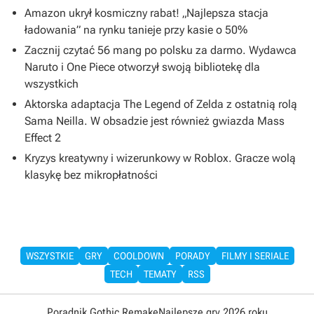
Amazon ukrył kosmiczny rabat! „Najlepsza stacja
ładowania” na rynku tanieje przy kasie o 50%
Zacznij czytać 56 mang po polsku za darmo. Wydawca
Naruto i One Piece otworzył swoją bibliotekę dla
wszystkich
Aktorska adaptacja The Legend of Zelda z ostatnią rolą
Sama Neilla. W obsadzie jest również gwiazda Mass
Effect 2
Kryzys kreatywny i wizerunkowy w Roblox. Gracze wolą
klasykę bez mikropłatności
WSZYSTKIE
GRY
COOLDOWN
PORADY
FILMY I SERIALE
TECH
TEMATY
RSS
Poradnik Gothic Remake
Najlepsze gry 2026 roku