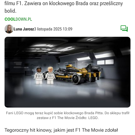
filmu F1. Zawiera on klockowego Brada oraz prześliczny
bolid.

Luna Jarosz
3 listopada 2025 13:09
Fani LEGO mogą teraz kupić sobie klockowego Brada Pitta. Do sklepu trafił
zestaw z F1 The Movie
Źródło: LEGO
.
Tegoroczny hit kinowy, jakim jest
F1 The Movie
zdołał