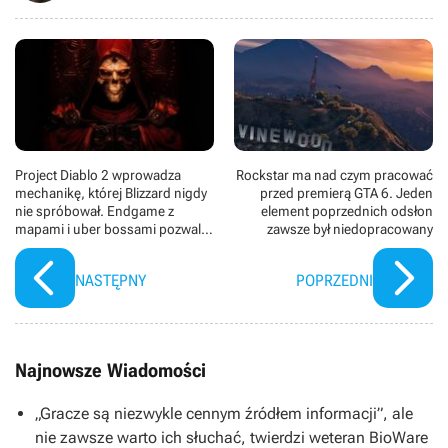
Project Diablo 2 wprowadza
Rockstar ma nad czym pracować
mechanikę, której Blizzard nigdy
przed premierą GTA 6. Jeden
nie spróbował. Endgame z
element poprzednich odsłon
mapami i uber bossami pozwala
zawsze był niedopracowany
poczuć się jak w PoE
NASTĘPNY
POPRZEDNI
Najnowsze Wiadomości
„Gracze są niezwykle cennym źródłem informacji”, ale
nie zawsze warto ich słuchać, twierdzi weteran BioWare