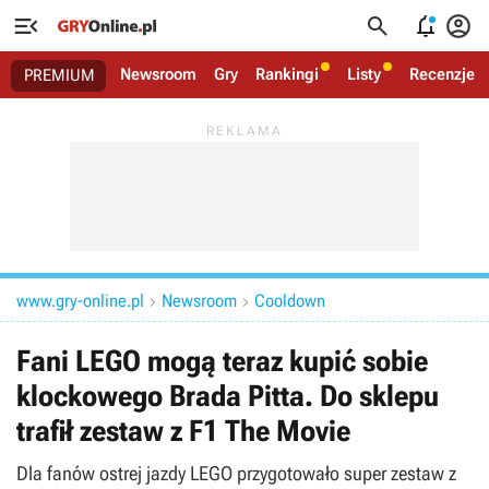




Newsroom
Gry
Rankingi
Listy
Recenzje
PREMIUM
www.gry-online.pl
Newsroom
Cooldown


Fani LEGO mogą teraz kupić sobie
klockowego Brada Pitta. Do sklepu
trafił zestaw z F1 The Movie
Dla fanów ostrej jazdy LEGO przygotowało super zestaw z