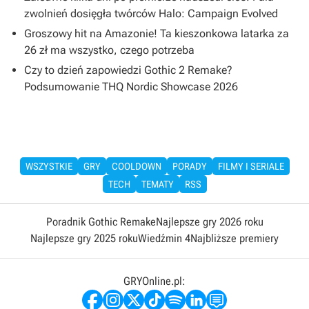
zwolnień dosięgła twórców Halo: Campaign Evolved
Groszowy hit na Amazonie! Ta kieszonkowa latarka za
26 zł ma wszystko, czego potrzeba
Czy to dzień zapowiedzi Gothic 2 Remake?
Podsumowanie THQ Nordic Showcase 2026
WSZYSTKIE
GRY
COOLDOWN
PORADY
FILMY I SERIALE
TECH
TEMATY
RSS
Poradnik Gothic Remake
Najlepsze gry 2026 roku
Najlepsze gry 2025 roku
Wiedźmin 4
Najbliższe premiery
GRYOnline.pl: