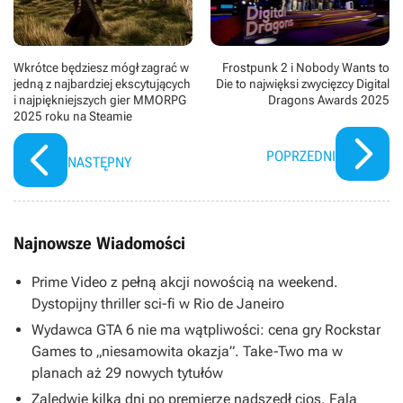
Wkrótce będziesz mógł zagrać w
Frostpunk 2 i Nobody Wants to
jedną z najbardziej ekscytujących
Die to najwięksi zwycięzcy Digital
i najpiękniejszych gier MMORPG
Dragons Awards 2025
2025 roku na Steamie
POPRZEDNI
NASTĘPNY
Najnowsze Wiadomości
Prime Video z pełną akcji nowością na weekend.
Dystopijny thriller sci-fi w Rio de Janeiro
Wydawca GTA 6 nie ma wątpliwości: cena gry Rockstar
Games to „niesamowita okazja”. Take-Two ma w
planach aż 29 nowych tytułów
Zaledwie kilka dni po premierze nadszedł cios. Fala