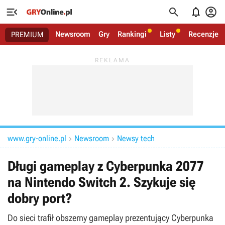




Newsroom
Gry
Rankingi
Listy
Recenzje
PREMIUM
www.gry-online.pl
Newsroom
Newsy tech


Długi gameplay z Cyberpunka 2077
na Nintendo Switch 2. Szykuje się
dobry port?
Do sieci trafił obszerny gameplay prezentujący Cyberpunka