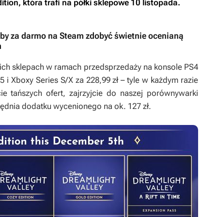
ion, która trafi na półki sklepowe 10 listopada.
i, by za darmo na Steam zdobyć świetnie ocenianą
m
kich sklepach w ramach przedsprzedaży na konsole PS4
5 i Xboxy Series S/X za 228,99 zł – tyle w każdym razie
e tańszych ofert, zajrzyjcie do naszej porównywarki
ględnia dodatku wycenionego na ok. 127 zł.