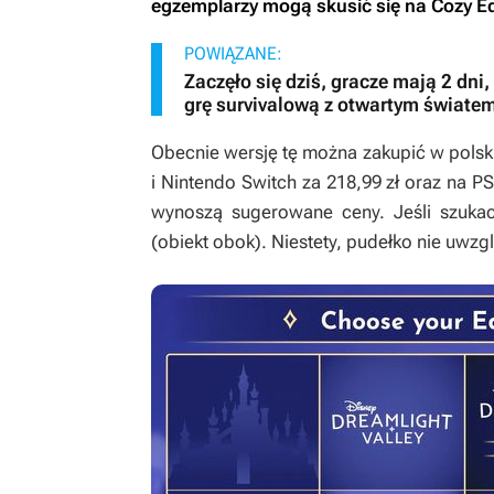
egzemplarzy mogą skusić się na Cozy Edit
POWIĄZANE:
Zaczęło się dziś, gracze mają 2 dn
grę survivalową z otwartym świate
Obecnie wersję tę można zakupić w pols
i Nintendo Switch za 218,99 zł oraz na PS
wynoszą sugerowane ceny. Jeśli szukaci
(obiekt obok). Niestety, pudełko nie uwz