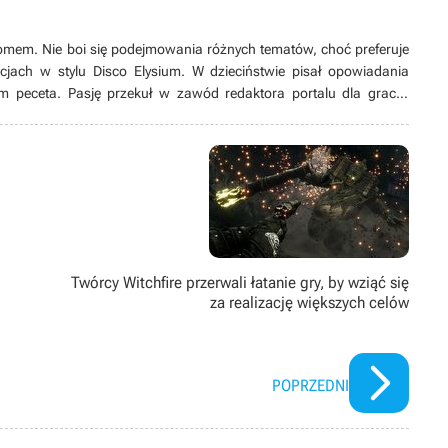
mem. Nie boi się podejmowania różnych tematów, choć preferuje
jach w stylu Disco Elysium. W dzieciństwie pisał opowiadania
m peceta. Pasję przekuł w zawód redaktora portalu dla graczy
 również copywritera oraz doradcy w sklepie z konsolami. Nie
ymi tasiemcami. Od dziecka chciał napisać powieść, choć
ohaterów niż fabułę. Pewnie dlatego tak pokochał RPGi (papierowe i
do których chętnie by się przeniósł. Uwielbia filmy Tarantino, za
louta zatracił się w postapo, a Berserk przekonał go do dark
erce i marketingu, jednocześnie wspierając Newsroom w weekendy,
ć dawne pasje.
Twórcy Witchfire przerwali łatanie gry, by wziąć się
za realizację większych celów
POPRZEDNI