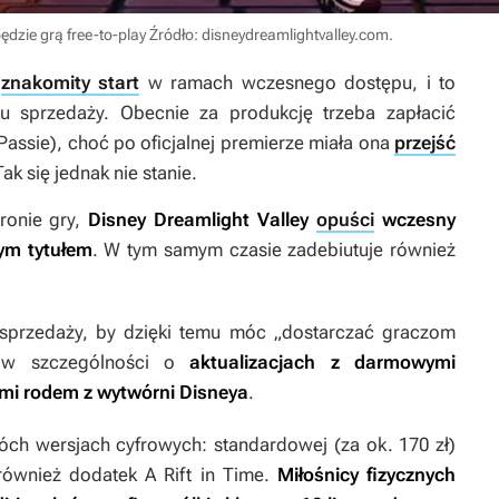
będzie grą free-to-play
Źródło: disneydreamlightvalley.com
.
a
znakomity start
w ramach wczesnego dostępu, i to
 sprzedaży. Obecnie za produkcję trzeba zapłacić
Passie), choć po oficjalnej premierze miała ona
przejść
k się jednak nie stanie.
ronie gry,
Disney Dreamlight Valley
opuści
wczesny
nym tytułem
. W tym samym czasie zadebiutuje również
sprzedaży, by dzięki temu móc „dostarczać graczom
a w szczególności o
aktualizacjach z darmowymi
ami rodem z wytwórni Disneya
.
h wersjach cyfrowych: standardowej (za ok. 170 zł)
 również dodatek
A Rift in Time
.
Miłośnicy fizycznych