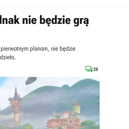
dnak nie będzie grą
w pierwotnym planom, nie będzie
dzieło.

28