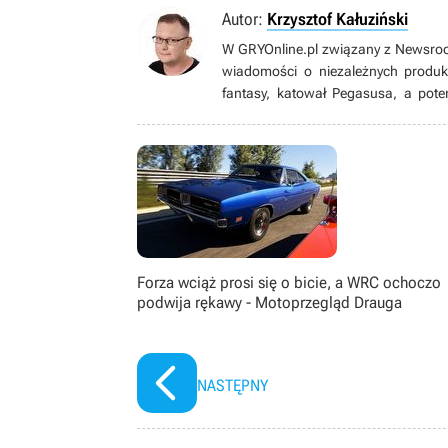
Autor:
Krzysztof Kałuziński
W GRYOnline.pl związany z Newsroo
wiadomości o niezależnych produkc
fantasy, katował Pegasusa, a pote
prowadzonego z przyjacielem, jak
przepada za remake'ami i grow
zdecydowanie lepiej tworzy mu się b
wirtualne). Wychowały go lata 90., 
sprawą Mad Maksa i pierwszego Fal
fantasy. Dziś próbuje sił w e-comm
dzięki czemu wciąż może kultywowa
Forza wciąż prosi się o bicie, a WRC ochoczo
podwija rękawy - Motoprzegląd Drauga
NASTĘPNY