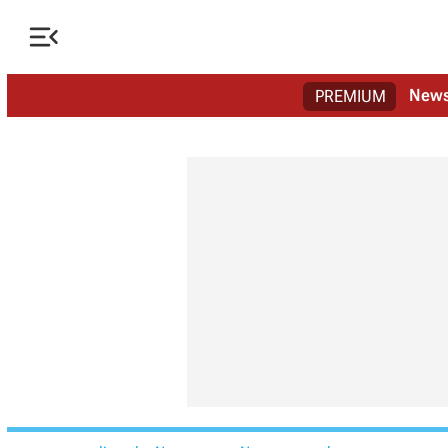

New
PREMIUM