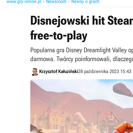
www.gry-online.pl
Newsroom
Newsy o grach


Disnejowski hit Stea
free-to-play
Popularna gra Disney Dreamlight Valley 
darmowa. Twórcy poinformowali, dlaczego 
Krzysztof Kałuziński
28 października 2023 15:43