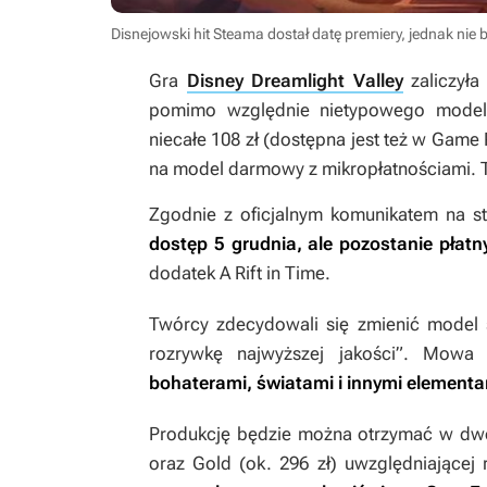
Disnejowski hit Steama dostał datę premiery, jednak nie 
Gra
Disney Dreamlight Valley
zaliczył
pomimo względnie nietypowego modelu
niecałe 108 zł (dostępna jest też w Game 
na model darmowy z mikropłatnościami. Ta
Zgodnie z oficjalnym komunikatem na st
dostęp 5 grudnia, ale pozostanie płat
dodatek
A Rift in Time
.
Twórcy zdecydowali się zmienić model 
rozrywkę najwyższej jakości”. Mow
bohaterami, światami i innymi element
Produkcję będzie można otrzymać w dwóc
oraz Gold (ok. 296 zł) uwzględniającej