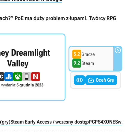
niach?” PoE ma duży problem z łupami. Twórcy RPG

ney Dreamlight
5.2
Gracze
Valley
9.2
Steam


Oceń Grę
 wydania:
5 grudnia 2023
(gry)
Steam Early Access / wczesny dostęp
PC
PS4
XONE
Switch
P