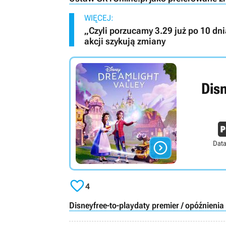
WIĘCEJ:
„Czyli porzucamy 3.29 już po 10 d
akcji szykują zmiany
Dis

Data

4
Disney
free-to-play
daty premier / opóźnienia 